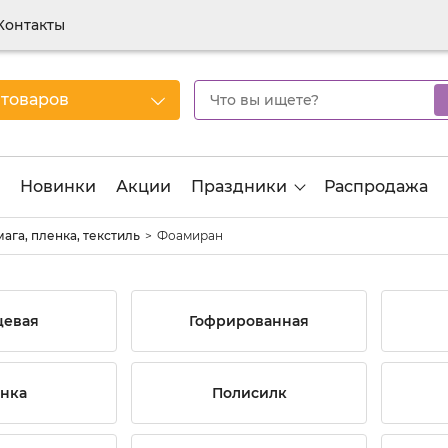
Контакты
 товаров
Новинки
Акции
Праздники
Распродажа
ага, пленка, текстиль
Фоамиран
цевая
Гофрированная
нка
Полисилк