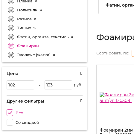
Пленка
Фатин, орган
Полисилк
Разное
Тишью
Фоамир
Фатин, органза, текстиль
Фоамиран
Сортировать по:
Эколюкс (жатка)
Цена
-
руб
Другие фильтры
Все
Со скидкой
Фоамиран 2мм 