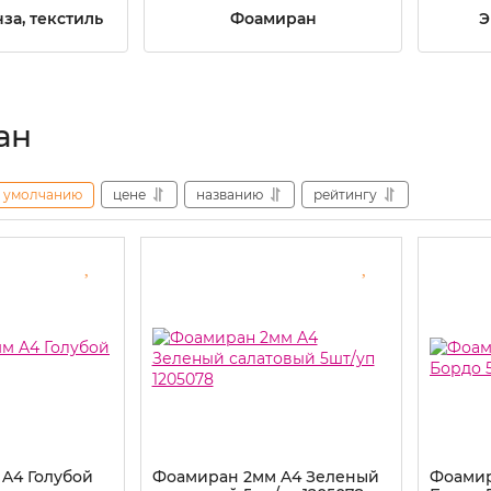
за, текстиль
Фоамиран
Э
ан
умолчанию
цене
названию
рейтингу
A4 Голубой
Фоамиран 2мм A4 Зеленый
Фоамир