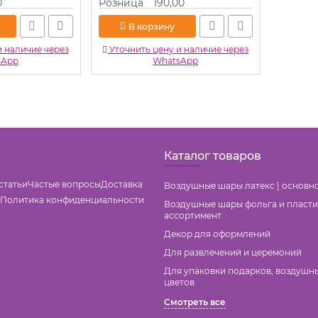
0
Розница
190,00
В корзину
и наличие через
Уточнить цену и наличие через
sApp
WhatsApp
Каталог товаров
статьи
Частые вопросы
Доставка
Воздушные шары латекс | основн
Политика конфиденциальности
Воздушные шары фольга и пласти
ассортимент
Декор для оформлений
Для развлечений и церемоний
Для упаковки подарков, воздушн
цветов
Смотреть все