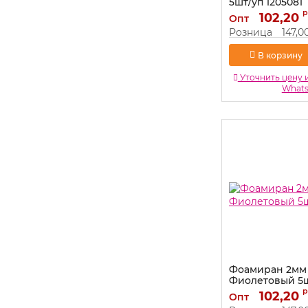
5шт/уп 1205081
р
Артикул:
102,20
1205081
Опт
Розница
147,0
В корзину
Уточнить цену 
What
Фоамиран 2мм
Фиолетовый 5ш
р
Артикул:
102,20
1205079
Опт