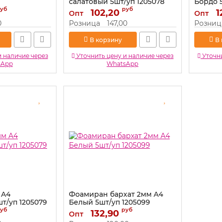
салатовый 5шт/уп 1205078
Бордо 
уб
руб
Артикул:
102,20
1205078
Артикул:
1
Опт
Опт
0
Розница
147,00
Розниц
В корзину
В
и наличие через
Уточнить цену и наличие через
Уточни
sApp
WhatsApp
 A4
Фоамиран бархат 2мм A4
т/уп 1205079
Белый 5шт/уп 1205099
уб
руб
Артикул:
132,90
1205099
Опт