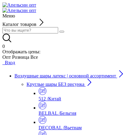
Меню
Каталог товаров
0
Отображать цены:
Опт
Розница
Все
Вход
Воздушные шары латекс | основной ассортимент
Круглые шары БЕЗ рисунка
512 /Китай
BELBAL /Бельгия
DECOBAL /Вьетнам