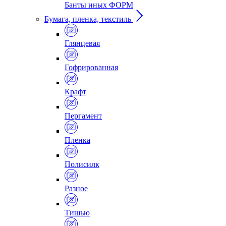
Банты иных ФОРМ
Бумага, пленка, текстиль
Глянцевая
Гофрированная
Крафт
Пергамент
Пленка
Полисилк
Разное
Тишью