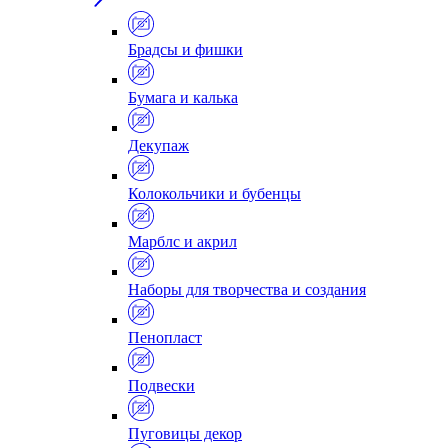
Брадсы и фишки
Бумага и калька
Декупаж
Колокольчики и бубенцы
Марблс и акрил
Наборы для творчества и создания
Пенопласт
Подвески
Пуговицы декор