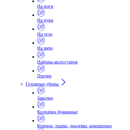
На ноги
На руки
На тело
На шею
Наборы аксессуаров
Прочее
Головные уборы
Заколки
Колпачки бумажные
Короны, тиары, диадемы, кокошники