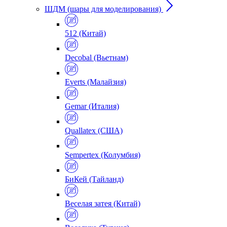
ШДМ (шары для моделирования)
512 (Китай)
Decobal (Вьетнам)
Everts (Малайзия)
Gemar (Италия)
Quallatex (США)
Sempertex (Колумбия)
БиКей (Тайланд)
Веселая затея (Китай)