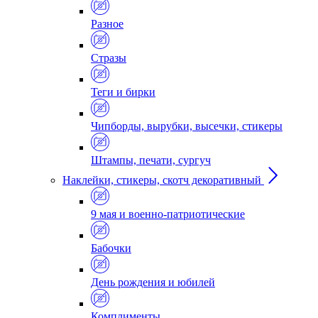
Разное
Стразы
Теги и бирки
Чипборды, вырубки, высечки, стикеры
Штампы, печати, сургуч
Наклейки, стикеры, скотч декоративный
9 мая и военно-патриотические
Бабочки
День рождения и юбилей
Комплименты