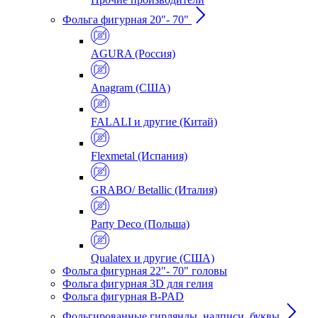
Фольга фигурная 20"- 70"
AGURA (Россия)
Anagram (США)
FALALI и другие (Китай)
Flexmetal (Испания)
GRABO/ Betallic (Италия)
Party Deco (Польша)
Qualatex и другие (США)
Фольга фигурная 22"- 70" головы
Фольга фигурная 3D для гелия
Фольга фигурная B-PAD
Фольгированные гирлянды, надписи, буквы