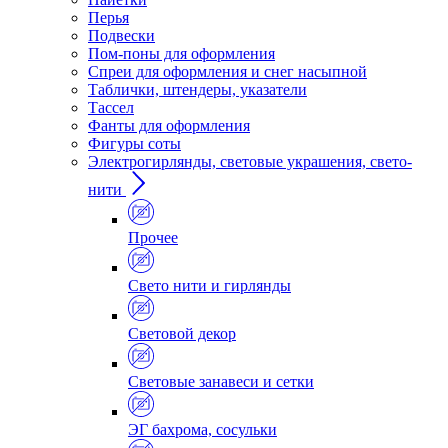
Перья
Подвески
Пом-поны для оформления
Спреи для оформления и снег насыпной
Таблички, штендеры, указатели
Тассел
Фанты для оформления
Фигуры соты
Электрогирлянды, световые украшения, свето-
нити
Прочее
Свето нити и гирлянды
Световой декор
Световые занавеси и сетки
ЭГ бахрома, сосульки