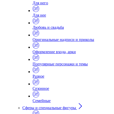
Для него
Для нее
Любовь и свадьба
Оригинальные надписи и приколы
Оформление входа, арки
Популярные персонажи и темы
Разное
Сезонное
Семейные
Сферы и специальные фигуры