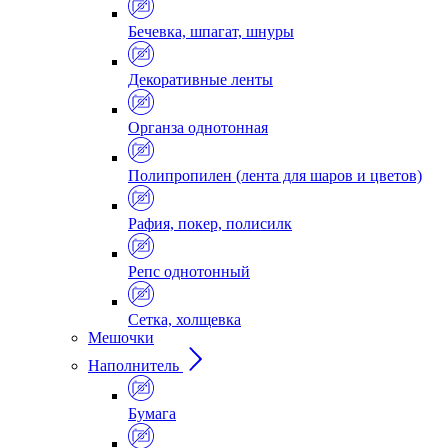
Бечевка, шпагат, шнуры
Декоративные ленты
Органза однотонная
Полипропилен (лента для шаров и цветов)
Рафия, покер, полисилк
Репс однотонный
Сетка, холщевка
Мешочки
Наполнитель
Бумага