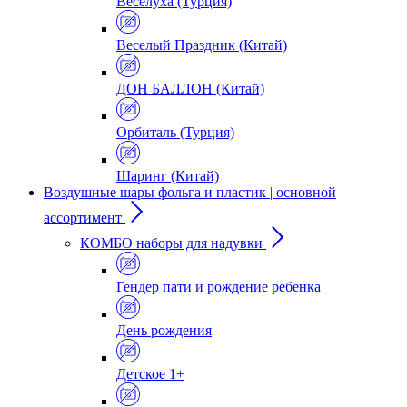
Веселуха (Турция)
Веселый Праздник (Китай)
ДОН БАЛЛОН (Китай)
Орбиталь (Турция)
Шаринг (Китай)
Воздушные шары фольга и пластик | основной
ассортимент
КОМБО наборы для надувки
Гендер пати и рождение ребенка
День рождения
Детское 1+