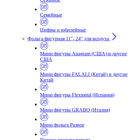
Семейные
Цифры и юбилейные
Фольга фигурная 11"- 24" для воздуха
Мини фигуры Anagram (США) и другие
США
Мини фигуры FALALI (Китай) и другие
Китай
Мини фигуры Flexmetal (Испания)
Мини фигуры GRABO (Италия)
Мини фольга Разное
Прочие производители