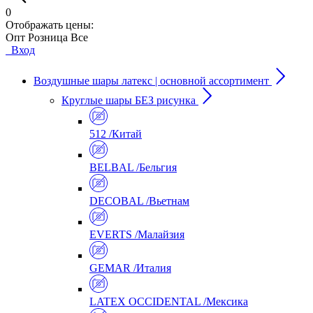
0
Отображать цены:
Опт
Розница
Все
Вход
Воздушные шары латекс | основной ассортимент
Круглые шары БЕЗ рисунка
512 /Китай
BELBAL /Бельгия
DECOBAL /Вьетнам
EVERTS /Малайзия
GEMAR /Италия
LATEX OCCIDENTAL /Мексика