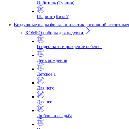
Орбиталь (Турция)
Шаринг (Китай)
Воздушные шары фольга и пластик | основной ассортиме
КОМБО наборы для надувки
Гендер пати и рождение ребенка
День рождения
Детское 1+
Для него
Для нее
Любовь и свадьба