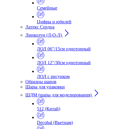
Семейные
Цифры и юбилей
Латекс Сердца
Линколун (Л-О-Л)
ЛОЛ 06"/15см однотонный
ЛОЛ 12"/30см однотонный
ЛОЛ с рисунком
Образцы шаров
Шары для упаковки
ШДМ (шары для моделирования)
512 (Китай)
Decobal (Вьетнам)