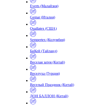
Everts (Малайзия)
Gemar (Италия)
Quallatex (США)
Sempertex (Колумбия)
БиКей (Тайланд)
Веселая затея (Китай)
Веселуха (Турция)
Веселый Праздник (Китай)
ДОН БАЛЛОН (Китай)