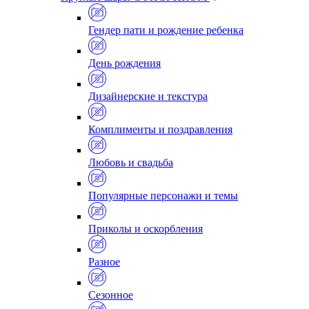
Гендер пати и рождение ребенка
День рождения
Дизайнерские и текстура
Комплименты и поздравления
Любовь и свадьба
Популярные персонажи и темы
Приколы и оскорбления
Разное
Сезонное