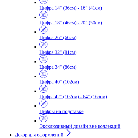
Цифра 14" (36см) - 16" (41см)
Цифра 18" (46см) - 20" (50см)
Цифра 26" (66см)
Цифра 32" (81см)
Цифра 34" (86см)
Цифра 40" (102см)
Цифра 42" (107см) - 64" (165см)
Цифры на подставке
Эксклюзивный дизайн вне коллекций
Декор для оформлений