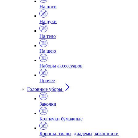
На ноги
На руки
На тело
На шею
Наборы аксессуаров
Прочее
Головные уборы
Заколки
Колпачки бумажные
Короны, тиары, диадемы, кокошники