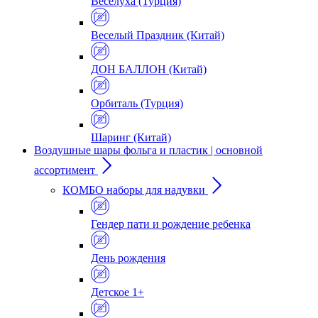
Веселуха (Турция)
Веселый Праздник (Китай)
ДОН БАЛЛОН (Китай)
Орбиталь (Турция)
Шаринг (Китай)
Воздушные шары фольга и пластик | основной
ассортимент
КОМБО наборы для надувки
Гендер пати и рождение ребенка
День рождения
Детское 1+