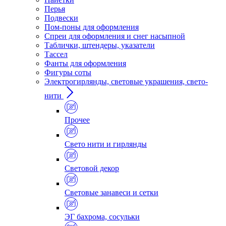
Перья
Подвески
Пом-поны для оформления
Спреи для оформления и снег насыпной
Таблички, штендеры, указатели
Тассел
Фанты для оформления
Фигуры соты
Электрогирлянды, световые украшения, свето-
нити
Прочее
Свето нити и гирлянды
Световой декор
Световые занавеси и сетки
ЭГ бахрома, сосульки