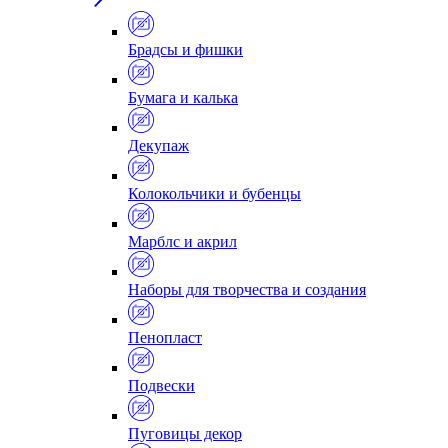
Брадсы и фишки
Бумага и калька
Декупаж
Колокольчики и бубенцы
Марблс и акрил
Наборы для творчества и создания
Пенопласт
Подвески
Пуговицы декор