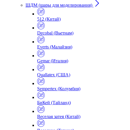
ШДМ (шары для моделирования)
512 (Китай)
Decobal (Вьетнам)
Everts (Малайзия)
Gemar (Италия)
Quallatex (США)
Sempertex (Колумбия)
БиКей (Тайланд)
Веселая затея (Китай)