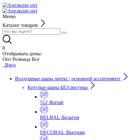
Меню
Каталог товаров
0
Отображать цены:
Опт
Розница
Все
Вход
Воздушные шары латекс | основной ассортимент
Круглые шары БЕЗ рисунка
512 /Китай
BELBAL /Бельгия
DECOBAL /Вьетнам