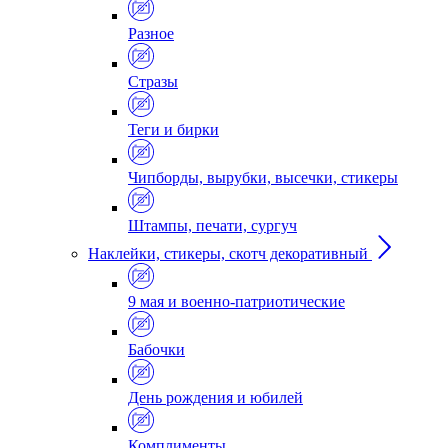
Разное
Стразы
Теги и бирки
Чипборды, вырубки, высечки, стикеры
Штампы, печати, сургуч
Наклейки, стикеры, скотч декоративный
9 мая и военно-патриотические
Бабочки
День рождения и юбилей
Комплименты