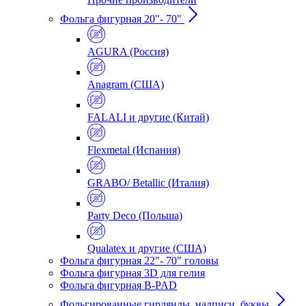
Фольга фигурная 20"- 70"
AGURA (Россия)
Anagram (США)
FALALI и другие (Китай)
Flexmetal (Испания)
GRABO/ Betallic (Италия)
Party Deco (Польша)
Qualatex и другие (США)
Фольга фигурная 22"- 70" головы
Фольга фигурная 3D для гелия
Фольга фигурная B-PAD
Фольгированные гирлянды, надписи, буквы