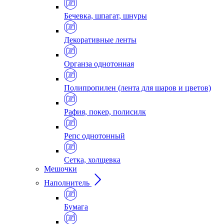
Бечевка, шпагат, шнуры
Декоративные ленты
Органза однотонная
Полипропилен (лента для шаров и цветов)
Рафия, покер, полисилк
Репс однотонный
Сетка, холщевка
Мешочки
Наполнитель
Бумага