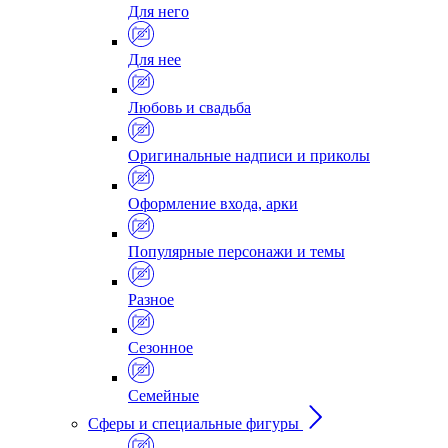
Для него
Для нее
Любовь и свадьба
Оригинальные надписи и приколы
Оформление входа, арки
Популярные персонажи и темы
Разное
Сезонное
Семейные
Сферы и специальные фигуры