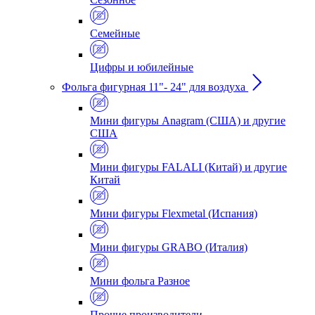
Семейные
Цифры и юбилейные
Фольга фигурная 11"- 24" для воздуха
Мини фигуры Anagram (США) и другие
США
Мини фигуры FALALI (Китай) и другие
Китай
Мини фигуры Flexmetal (Испания)
Мини фигуры GRABO (Италия)
Мини фольга Разное
Прочие производители