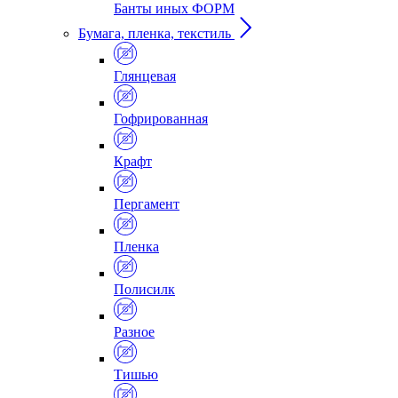
Банты иных ФОРМ
Бумага, пленка, текстиль
Глянцевая
Гофрированная
Крафт
Пергамент
Пленка
Полисилк
Разное
Тишью