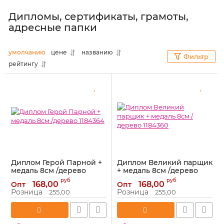
Дипломы, сертификаты, грамоты,
адресные папки
умолчанию
цене
названию
Фильтр
рейтингу
Диплом Герой Парной +
Диплом Великий парщик
медаль 8см /дерево
+ медаль 8см /дерево
1184364
1184360
руб
руб
168,00
168,00
Опт
Опт
Артикул:
1184364
Артикул:
1184360
Розница
Розница
255,00
255,00