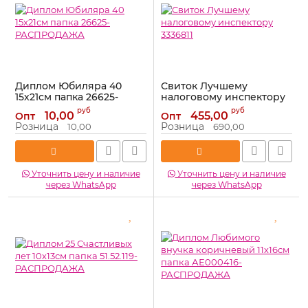
Диплом Юбиляра 40
Свиток Лучшему
15х21см папка 26625-
налоговому инспектору
РАСПРОДАЖА
3336811
руб
руб
10,00
455,00
Опт
Опт
Артикул:
26625-РАСПРОДАЖА
Артикул:
3336811
Розница
Розница
10,00
690,00
Уточнить цену и наличие
Уточнить цену и наличие
через WhatsApp
через WhatsApp