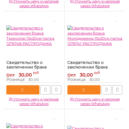
Уточнить цену и наличие
Уточнить цену и наличие
через WhatsApp
через WhatsApp
Свидетельство о
Свидетельство о
заключении брака
заключении брака
Триколор 15х20см папка
Молодожены 15х20см
руб
руб
30,00
30,00
Опт
Опт
1276748-РАСПРОДАЖА
папка 1276741-
Розница
Розница
30,00
30,00
РАСПРОДАЖА
Артикул:
1276748-
РАСПРОДАЖА
Артикул:
1276741-РАСПРОДАЖА
Уточнить цену и наличие
Уточнить цену и наличие
через WhatsApp
через WhatsApp