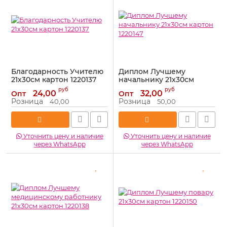
Благодарность Учителю
Диплом Лучшему
21х30см картон 1220137
начальнику 21х30см
картон 1220147
Артикул:
1220137
руб
руб
24,00
32,00
Опт
Опт
Артикул:
1220147
Розница
Розница
40,00
50,00
Уточнить цену и наличие
Уточнить цену и наличие
через WhatsApp
через WhatsApp