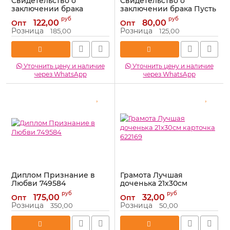
Свидетельство о
Свидетельство о
заключении брака
заключении брака Пусть
Кружево 15х20см папка
в унисон звучат сердца
руб
руб
122,00
80,00
Опт
Опт
1270032
13,5х20,5см папка 1326094
Розница
Розница
185,00
125,00
Артикул:
1270032
Артикул:
1326094
Уточнить цену и наличие
Уточнить цену и наличие
через WhatsApp
через WhatsApp
Диплом Признание в
Грамота Лучшая
Любви 749584
доченька 21х30см
карточка 622169
Артикул:
749584
руб
руб
175,00
32,00
Опт
Опт
Артикул:
622169
Розница
Розница
350,00
50,00