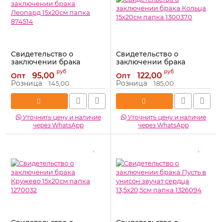
Свидетельство о
Свидетельство о
заключении брака
заключении брака
Леопард 15х20см папка
Кольца 15х20см папка
руб
руб
95,00
122,00
Опт
Опт
874514
1300370
Розница
Розница
145,00
185,00
Артикул:
874514
Артикул:
1300370
Уточнить цену и наличие
Уточнить цену и наличие
через WhatsApp
через WhatsApp