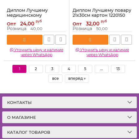
Диплом Лучшему
Диплом Лучшему повару
медицинскому
21х30см картон 1220150
работнику 21х30см
Артикул:
1220150
руб
руб
24,00
32,00
Опт
Опт
картон 1220138
Розница
Розница
40,00
50,00
Артикул:
1220138
Уточнить цену и наличие
Уточнить цену и наличие
через WhatsApp
через WhatsApp
1
2
3
4
5
...
13
все
вперёд »
КОНТАКТЫ
О МАГАЗИНЕ
КАТАЛОГ ТОВАРОВ