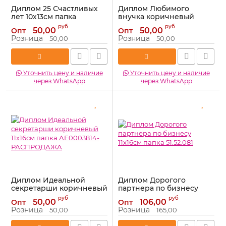
Диплом 25 Счастливых
Диплом Любимого
лет 10х13см папка
внучка коричневый
51.52.119-РАСПРОДАЖА
11х16см папка АЕ000416-
руб
руб
50,00
50,00
Опт
Опт
РАСПРОДАЖА
Артикул:
51.52.119-РАСПРОДАЖА
Розница
Розница
50,00
50,00
Артикул:
АЕ000416-
РАСПРОДАЖА
Уточнить цену и наличие
Уточнить цену и наличие
через WhatsApp
через WhatsApp
Диплом Идеальной
Диплом Дорогого
секретарши коричневый
партнера по бизнесу
11х16см папка АЕ0003814-
11х16см папка 51.52.081
руб
руб
50,00
106,00
Опт
Опт
РАСПРОДАЖА
Артикул:
51.52.081
Розница
Розница
50,00
165,00
Артикул:
АЕ0003814-
РАСПРОДАЖА