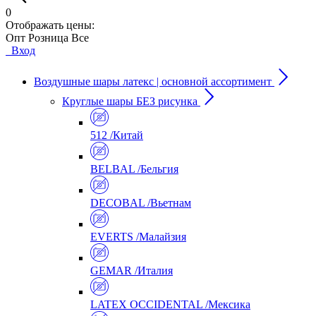
0
Отображать цены:
Опт
Розница
Все
Вход
Воздушные шары латекс | основной ассортимент
Круглые шары БЕЗ рисунка
512 /Китай
BELBAL /Бельгия
DECOBAL /Вьетнам
EVERTS /Малайзия
GEMAR /Италия
LATEX OCCIDENTAL /Мексика