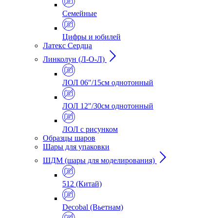
Семейные
Цифры и юбилей
Латекс Сердца
Линколун (Л-О-Л)
ЛОЛ 06"/15см однотонный
ЛОЛ 12"/30см однотонный
ЛОЛ с рисунком
Образцы шаров
Шары для упаковки
ШДМ (шары для моделирования)
512 (Китай)
Decobal (Вьетнам)