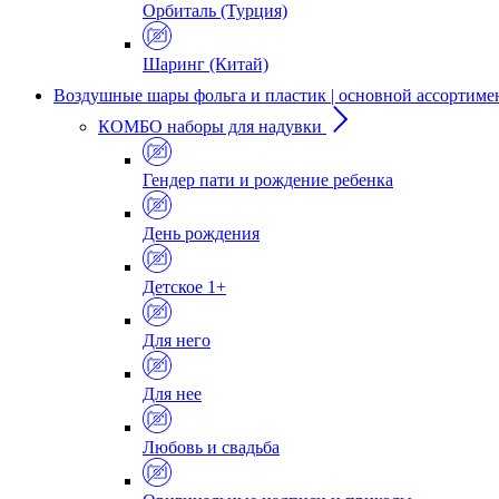
Орбиталь (Турция)
Шаринг (Китай)
Воздушные шары фольга и пластик | основной ассортиме
КОМБО наборы для надувки
Гендер пати и рождение ребенка
День рождения
Детское 1+
Для него
Для нее
Любовь и свадьба