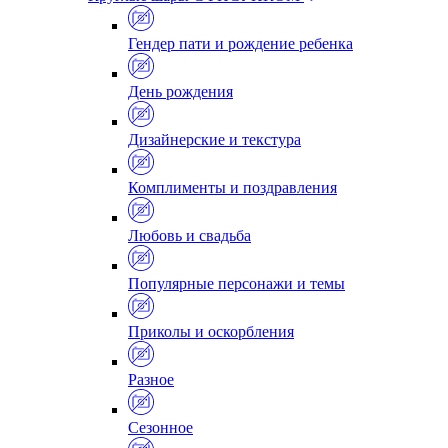
Гендер пати и рождение ребенка
День рождения
Дизайнерские и текстура
Комплименты и поздравления
Любовь и свадьба
Популярные персонажи и темы
Приколы и оскорбления
Разное
Сезонное