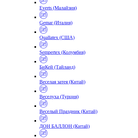
Everts (Малайзия)
Gemar (Италия)
Quallatex (США)
Sempertex (Колумбия)
БиКей (Тайланд)
Веселая затея (Китай)
Веселуха (Турция)
Веселый Праздник (Китай)
ДОН БАЛЛОН (Китай)