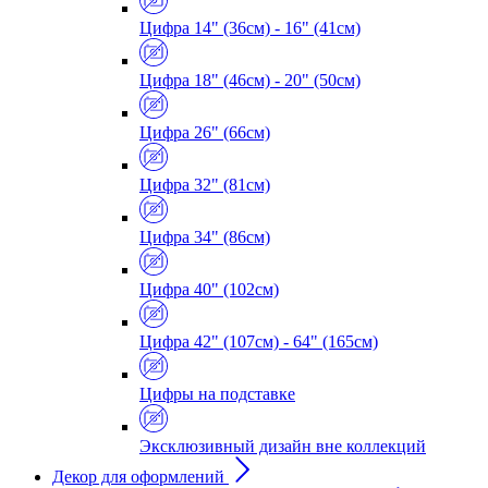
Цифра 14" (36см) - 16" (41см)
Цифра 18" (46см) - 20" (50см)
Цифра 26" (66см)
Цифра 32" (81см)
Цифра 34" (86см)
Цифра 40" (102см)
Цифра 42" (107см) - 64" (165см)
Цифры на подставке
Эксклюзивный дизайн вне коллекций
Декор для оформлений