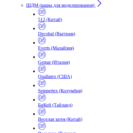
ШДМ (шары для моделирования)
512 (Китай)
Decobal (Вьетнам)
Everts (Малайзия)
Gemar (Италия)
Quallatex (США)
Sempertex (Колумбия)
БиКей (Тайланд)
Веселая затея (Китай)