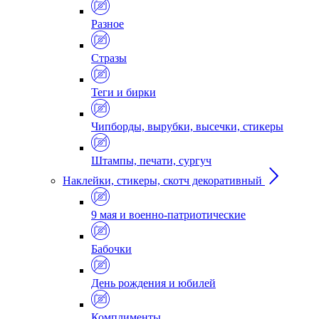
Разное
Стразы
Теги и бирки
Чипборды, вырубки, высечки, стикеры
Штампы, печати, сургуч
Наклейки, стикеры, скотч декоративный
9 мая и военно-патриотические
Бабочки
День рождения и юбилей
Комплименты