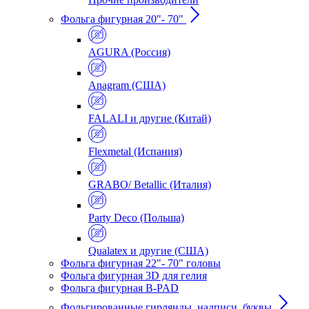
Фольга фигурная 20"- 70"
AGURA (Россия)
Anagram (США)
FALALI и другие (Китай)
Flexmetal (Испания)
GRABO/ Betallic (Италия)
Party Deco (Польша)
Qualatex и другие (США)
Фольга фигурная 22"- 70" головы
Фольга фигурная 3D для гелия
Фольга фигурная B-PAD
Фольгированные гирлянды, надписи, буквы