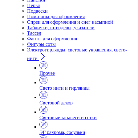
Перья
Подвески
Пом-поны для оформления
Спреи для оформления и снег насыпной
Таблички, штендеры, указатели
Тассел
Фанты для оформления
Фигуры соты
Электрогирлянды, световые украшения, свето-
нити
Прочее
Свето нити и гирлянды
Световой декор
Световые занавеси и сетки
ЭГ бахрома, сосульки