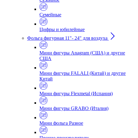
Семейные
Цифры и юбилейные
Фольга фигурная 11"- 24" для воздуха
Мини фигуры Anagram (США) и другие
США
Мини фигуры FALALI (Китай) и другие
Китай
Мини фигуры Flexmetal (Испания)
Мини фигуры GRABO (Италия)
Мини фольга Разное
Прочие производители