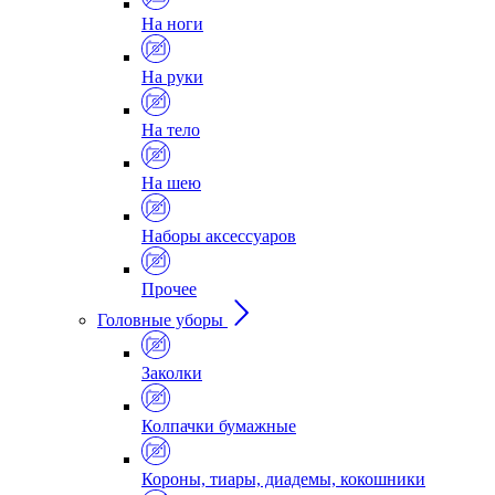
На ноги
На руки
На тело
На шею
Наборы аксессуаров
Прочее
Головные уборы
Заколки
Колпачки бумажные
Короны, тиары, диадемы, кокошники