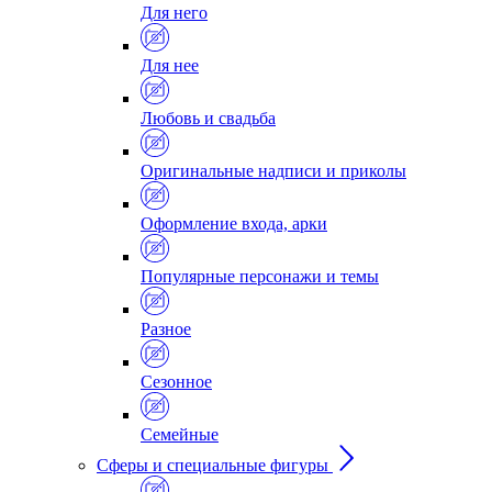
Для него
Для нее
Любовь и свадьба
Оригинальные надписи и приколы
Оформление входа, арки
Популярные персонажи и темы
Разное
Сезонное
Семейные
Сферы и специальные фигуры