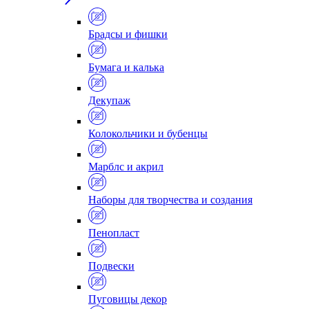
Брадсы и фишки
Бумага и калька
Декупаж
Колокольчики и бубенцы
Марблс и акрил
Наборы для творчества и создания
Пенопласт
Подвески
Пуговицы декор