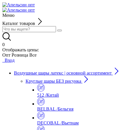
Меню
Каталог товаров
0
Отображать цены:
Опт
Розница
Все
Вход
Воздушные шары латекс | основной ассортимент
Круглые шары БЕЗ рисунка
512 /Китай
BELBAL /Бельгия
DECOBAL /Вьетнам