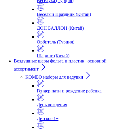
Веселуха (Турция)
Веселый Праздник (Китай)
ДОН БАЛЛОН (Китай)
Орбиталь (Турция)
Шаринг (Китай)
Воздушные шары фольга и пластик | основной
ассортимент
КОМБО наборы для надувки
Гендер пати и рождение ребенка
День рождения
Детское 1+