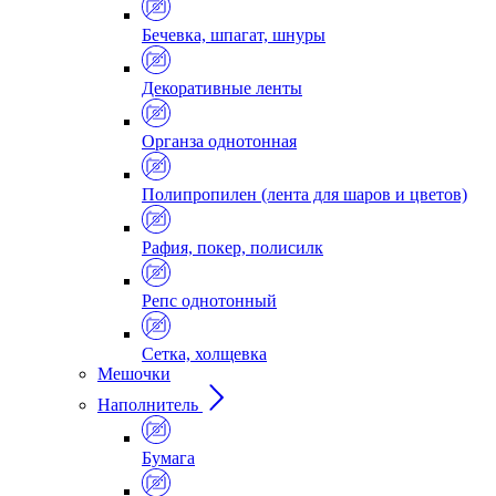
Бечевка, шпагат, шнуры
Декоративные ленты
Органза однотонная
Полипропилен (лента для шаров и цветов)
Рафия, покер, полисилк
Репс однотонный
Сетка, холщевка
Мешочки
Наполнитель
Бумага