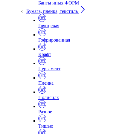
Банты иных ФОРМ
Бумага, пленка, текстиль
Глянцевая
Гофрированная
Крафт
Пергамент
Пленка
Полисилк
Разное
Тишью