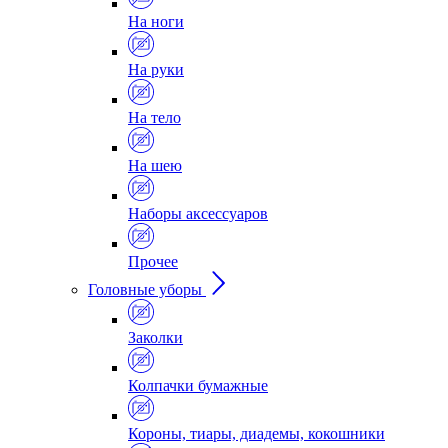
На ноги
На руки
На тело
На шею
Наборы аксессуаров
Прочее
Головные уборы
Заколки
Колпачки бумажные
Короны, тиары, диадемы, кокошники