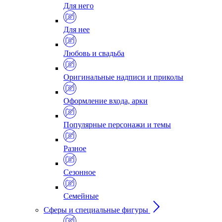
Для него
Для нее
Любовь и свадьба
Оригинальные надписи и приколы
Оформление входа, арки
Популярные персонажи и темы
Разное
Сезонное
Семейные
Сферы и специальные фигуры