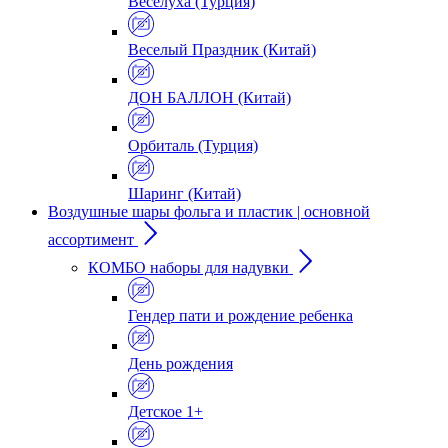
Веселуха (Турция)
Веселый Праздник (Китай)
ДОН БАЛЛОН (Китай)
Орбиталь (Турция)
Шаринг (Китай)
Воздушные шары фольга и пластик | основной
ассортимент
КОМБО наборы для надувки
Гендер пати и рождение ребенка
День рождения
Детское 1+