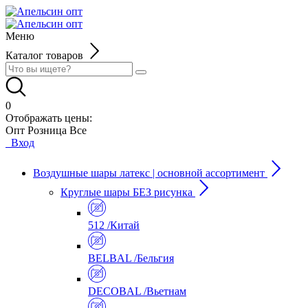
Меню
Каталог товаров
0
Отображать цены:
Опт
Розница
Все
Вход
Воздушные шары латекс | основной ассортимент
Круглые шары БЕЗ рисунка
512 /Китай
BELBAL /Бельгия
DECOBAL /Вьетнам