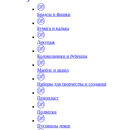
Брадсы и фишки
Бумага и калька
Декупаж
Колокольчики и бубенцы
Марблс и акрил
Наборы для творчества и создания
Пенопласт
Подвески
Пуговицы декор