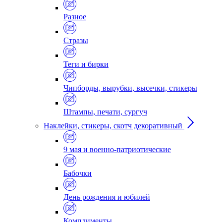
Разное
Стразы
Теги и бирки
Чипборды, вырубки, высечки, стикеры
Штампы, печати, сургуч
Наклейки, стикеры, скотч декоративный
9 мая и военно-патриотические
Бабочки
День рождения и юбилей
Комплименты