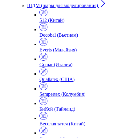
ШДМ (шары для моделирования)
512 (Китай)
Decobal (Вьетнам)
Everts (Малайзия)
Gemar (Италия)
Quallatex (США)
Sempertex (Колумбия)
БиКей (Тайланд)
Веселая затея (Китай)