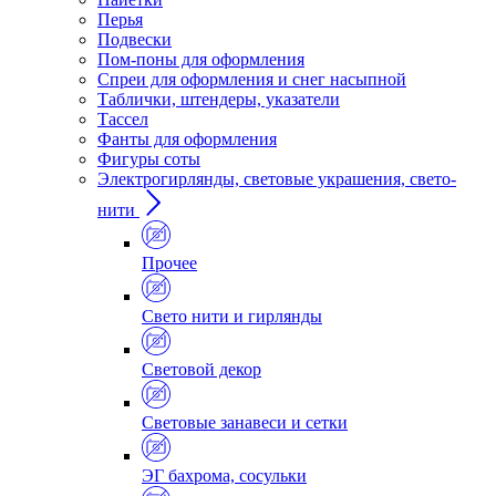
Перья
Подвески
Пом-поны для оформления
Спреи для оформления и снег насыпной
Таблички, штендеры, указатели
Тассел
Фанты для оформления
Фигуры соты
Электрогирлянды, световые украшения, свето-
нити
Прочее
Свето нити и гирлянды
Световой декор
Световые занавеси и сетки
ЭГ бахрома, сосульки