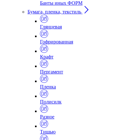
Банты иных ФОРМ
Бумага, пленка, текстиль
Глянцевая
Гофрированная
Крафт
Пергамент
Пленка
Полисилк
Разное
Тишью