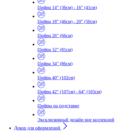
Цифра 14" (36см) - 16" (41см)
Цифра 18" (46см) - 20" (50см)
Цифра 26" (66см)
Цифра 32" (81см)
Цифра 34" (86см)
Цифра 40" (102см)
Цифра 42" (107см) - 64" (165см)
Цифры на подставке
Эксклюзивный дизайн вне коллекций
Декор для оформлений