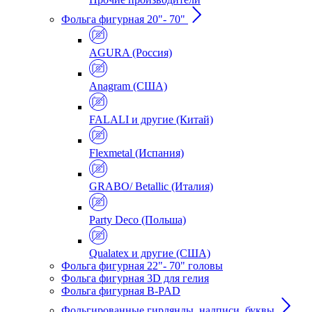
Фольга фигурная 20"- 70"
AGURA (Россия)
Anagram (США)
FALALI и другие (Китай)
Flexmetal (Испания)
GRABO/ Betallic (Италия)
Party Deco (Польша)
Qualatex и другие (США)
Фольга фигурная 22"- 70" головы
Фольга фигурная 3D для гелия
Фольга фигурная B-PAD
Фольгированные гирлянды, надписи, буквы