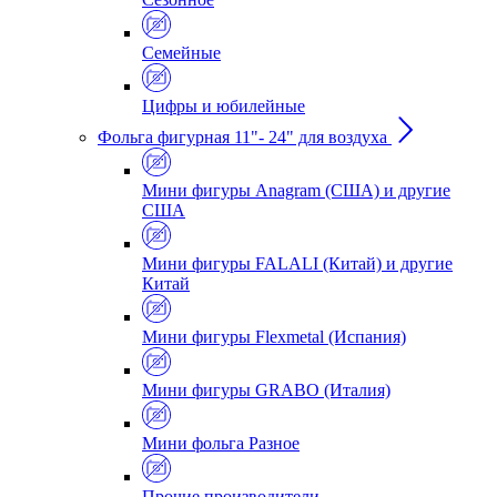
Семейные
Цифры и юбилейные
Фольга фигурная 11"- 24" для воздуха
Мини фигуры Anagram (США) и другие
США
Мини фигуры FALALI (Китай) и другие
Китай
Мини фигуры Flexmetal (Испания)
Мини фигуры GRABO (Италия)
Мини фольга Разное
Прочие производители