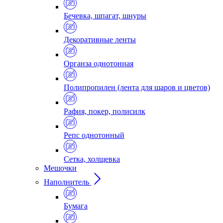
Бечевка, шпагат, шнуры
Декоративные ленты
Органза однотонная
Полипропилен (лента для шаров и цветов)
Рафия, покер, полисилк
Репс однотонный
Сетка, холщевка
Мешочки
Наполнитель
Бумага