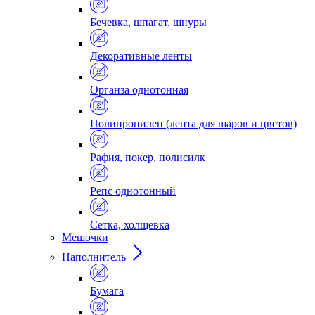
Бечевка, шпагат, шнуры
Декоративные ленты
Органза однотонная
Полипропилен (лента для шаров и цветов)
Рафия, покер, полисилк
Репс однотонный
Сетка, холщевка
Мешочки
Наполнитель
Бумага