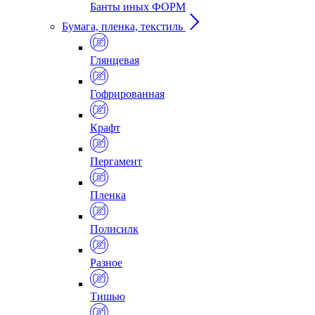
Банты иных ФОРМ
Бумага, пленка, текстиль
Глянцевая
Гофрированная
Крафт
Пергамент
Пленка
Полисилк
Разное
Тишью