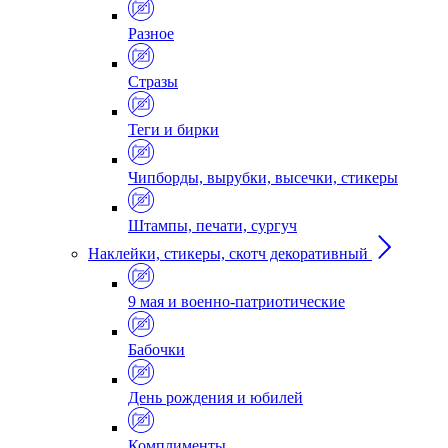
Разное
Стразы
Теги и бирки
Чипборды, вырубки, высечки, стикеры
Штампы, печати, сургуч
Наклейки, стикеры, скотч декоративный
9 мая и военно-патриотические
Бабочки
День рождения и юбилей
Комплименты