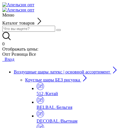
Меню
Каталог товаров
0
Отображать цены:
Опт
Розница
Все
Вход
Воздушные шары латекс | основной ассортимент
Круглые шары БЕЗ рисунка
512 /Китай
BELBAL /Бельгия
DECOBAL /Вьетнам