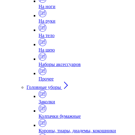
На ноги
На руки
На тело
На шею
Наборы аксессуаров
Прочее
Головные уборы
Заколки
Колпачки бумажные
Короны, тиары, диадемы, кокошники