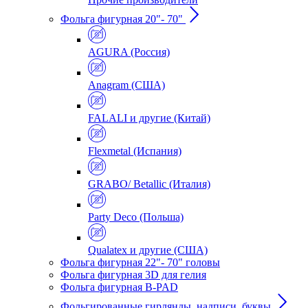
Фольга фигурная 20"- 70"
AGURA (Россия)
Anagram (США)
FALALI и другие (Китай)
Flexmetal (Испания)
GRABO/ Betallic (Италия)
Party Deco (Польша)
Qualatex и другие (США)
Фольга фигурная 22"- 70" головы
Фольга фигурная 3D для гелия
Фольга фигурная B-PAD
Фольгированные гирлянды, надписи, буквы