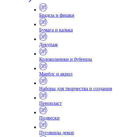
Брадсы и фишки
Бумага и калька
Декупаж
Колокольчики и бубенцы
Марблс и акрил
Наборы для творчества и создания
Пенопласт
Подвески
Пуговицы декор