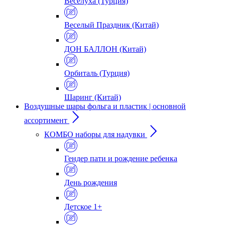
Веселуха (Турция)
Веселый Праздник (Китай)
ДОН БАЛЛОН (Китай)
Орбиталь (Турция)
Шаринг (Китай)
Воздушные шары фольга и пластик | основной
ассортимент
КОМБО наборы для надувки
Гендер пати и рождение ребенка
День рождения
Детское 1+