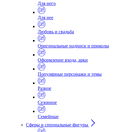
Для него
Для нее
Любовь и свадьба
Оригинальные надписи и приколы
Оформление входа, арки
Популярные персонажи и темы
Разное
Сезонное
Семейные
Сферы и специальные фигуры