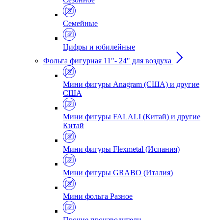
Семейные
Цифры и юбилейные
Фольга фигурная 11"- 24" для воздуха
Мини фигуры Anagram (США) и другие
США
Мини фигуры FALALI (Китай) и другие
Китай
Мини фигуры Flexmetal (Испания)
Мини фигуры GRABO (Италия)
Мини фольга Разное
Прочие производители