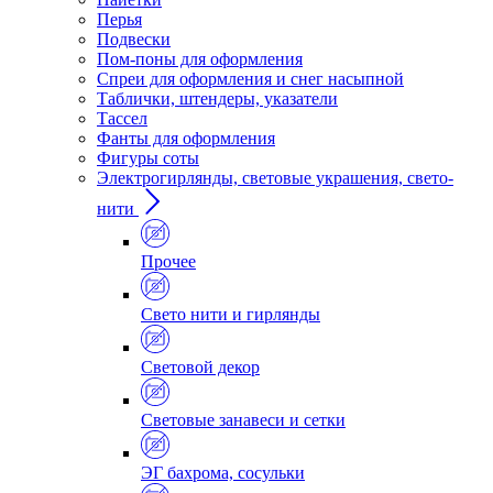
Перья
Подвески
Пом-поны для оформления
Спреи для оформления и снег насыпной
Таблички, штендеры, указатели
Тассел
Фанты для оформления
Фигуры соты
Электрогирлянды, световые украшения, свето-
нити
Прочее
Свето нити и гирлянды
Световой декор
Световые занавеси и сетки
ЭГ бахрома, сосульки