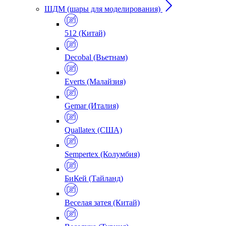
ШДМ (шары для моделирования)
512 (Китай)
Decobal (Вьетнам)
Everts (Малайзия)
Gemar (Италия)
Quallatex (США)
Sempertex (Колумбия)
БиКей (Тайланд)
Веселая затея (Китай)