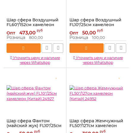
Шар сфера Воздушный
Шар сфера Воздушный
FL60"/152см хамелеон
FL10"/25см хамелеон
(Китай) 24926
(Китай) 24922
руб
руб
473,00
50,00
Опт
Опт
Артикул:
24926
Артикул:
24922
Розница
Розница
800,00
100,00
Уточнить цену и наличие
Уточнить цену и наличие
через WhatsApp
через WhatsApp
Шар сфера Фантом
Шар сфера Жемчужный
(майский жук) FL10"/25см
FL50"/127см хамелеон
хамелеон (Китай) 24927
(Китай) 24952
руб
руб