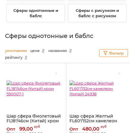
Сферы однотонные и
Сферы с рисунком и
баблс
баблс с рисунком
Сферы однотонные и баблс
умолчанию
цене
названию
Фильтр
рейтингу
Шар сфера Фиолетовый
Шар сфера Желтый
FL18"/46см (Китай) хром
FL60"/152см хамелеон
550007-1
(Китай) 24938
руб
руб
99,00
480,00
Опт
Опт
Артикул:
550007-1
Артикул:
24938