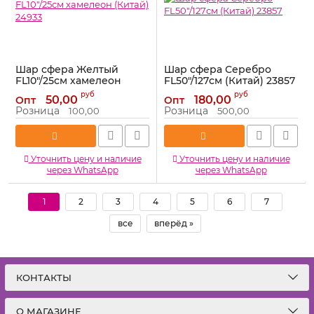
Шар сфера Желтый
Шар сфера Серебро
FL10"/25см хамелеон
FL50"/127см (Китай) 23857
(Китай) 24933
Артикул:
23857
руб
руб
50,00
180,00
Опт
Опт
Артикул:
24933
Розница
Розница
100,00
500,00
Уточнить цену и наличие
Уточнить цену и наличие
через WhatsApp
через WhatsApp
1
2
3
4
5
6
7
все
вперёд »
КОНТАКТЫ
О МАГАЗИНЕ