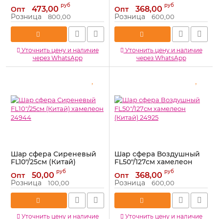
(Китай) 24953
хамелеон 24947
руб
руб
473,00
368,00
Опт
Опт
Артикул:
24953
Артикул:
24947
Розница
Розница
800,00
600,00
Уточнить цену и наличие
Уточнить цену и наличие
через WhatsApp
через WhatsApp
Шар сфера Сиреневый
Шар сфера Воздушный
FL10"/25см (Китай)
FL50"/127см хамелеон
хамелеон 24944
(Китай) 24925
руб
руб
50,00
368,00
Опт
Опт
Артикул:
24944
Артикул:
24925
Розница
Розница
100,00
600,00
Уточнить цену и наличие
Уточнить цену и наличие