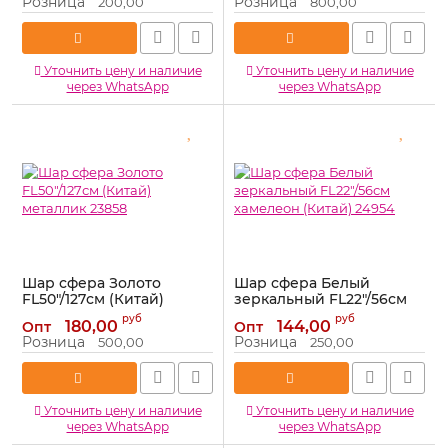
Розница
Розница
200,00
800,00
Уточнить цену и наличие
Уточнить цену и наличие
через WhatsApp
через WhatsApp
Шар сфера Золото
Шар сфера Белый
FL50"/127см (Китай)
зеркальный FL22"/56см
металлик 23858
хамелеон (Китай) 24954
руб
руб
180,00
144,00
Опт
Опт
Артикул:
23858
Артикул:
24954
Розница
Розница
500,00
250,00
Уточнить цену и наличие
Уточнить цену и наличие
через WhatsApp
через WhatsApp