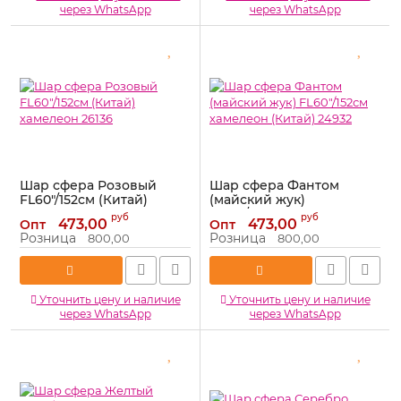
через WhatsApp
через WhatsApp
Шар сфера Розовый
Шар сфера Фантом
FL60"/152см (Китай)
(майский жук)
хамелеон 26136
FL60"/152см хамелеон
руб
руб
473,00
473,00
Опт
Опт
(Китай) 24932
Артикул:
26136
Розница
Розница
800,00
800,00
Артикул:
24932
Уточнить цену и наличие
Уточнить цену и наличие
через WhatsApp
через WhatsApp