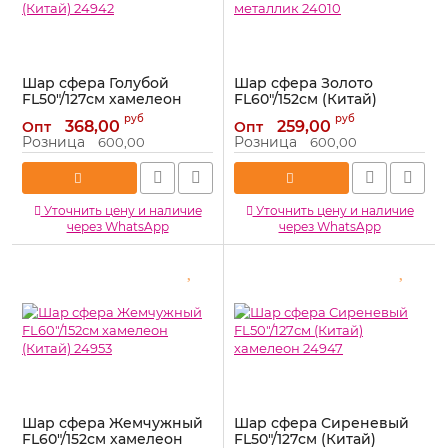
Шар сфера Голубой
Шар сфера Золото
FL50"/127см хамелеон
FL60"/152см (Китай)
(Китай) 24942
металлик 24010
руб
руб
368,00
259,00
Опт
Опт
Артикул:
24942
Артикул:
24010
Розница
Розница
600,00
600,00
Уточнить цену и наличие
Уточнить цену и наличие
через WhatsApp
через WhatsApp
Шар сфера Жемчужный
Шар сфера Сиреневый
FL60"/152см хамелеон
FL50"/127см (Китай)