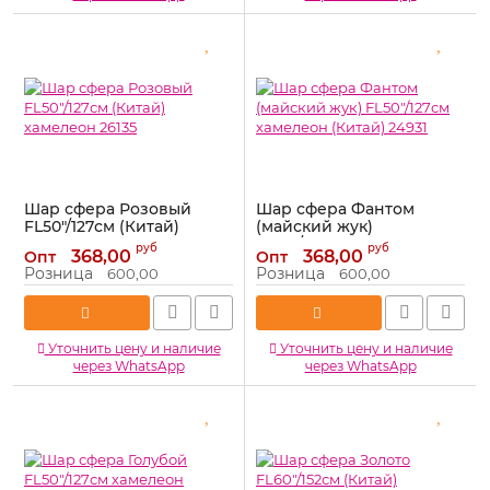
Шар сфера Розовый
Шар сфера Фантом
FL50"/127см (Китай)
(майский жук)
хамелеон 26135
FL50"/127см хамелеон
руб
руб
368,00
368,00
Опт
Опт
(Китай) 24931
Артикул:
26135
Розница
Розница
600,00
600,00
Артикул:
24931
Уточнить цену и наличие
Уточнить цену и наличие
через WhatsApp
через WhatsApp