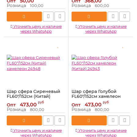
50,00
368,00
Опт
Опт
Артикул:
24927
Артикул:
24952
Розница
Розница
100,00
600,00
Уточнить цену и наличие
Уточнить цену и наличие
через WhatsApp
через WhatsApp
Шар сфера Сиреневый
Шар сфера Голубой
FL60"/152см (Китай)
FL60"/152см хамелеон
хамелеон 24948
(Китай) 24943
руб
руб
473,00
473,00
Опт
Опт
Артикул:
24948
Артикул:
24943
Розница
Розница
800,00
800,00
Уточнить цену и наличие
Уточнить цену и наличие
через WhatsApp
через WhatsApp