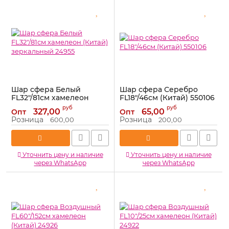
Шар сфера Белый
Шар сфера Серебро
FL32"/81см хамелеон
FL18"/46см (Китай) 550106
(Китай) зеркальный
Артикул:
550106
руб
руб
327,00
65,00
Опт
Опт
24955
Розница
Розница
600,00
200,00
Артикул:
24955
Уточнить цену и наличие
Уточнить цену и наличие
через WhatsApp
через WhatsApp