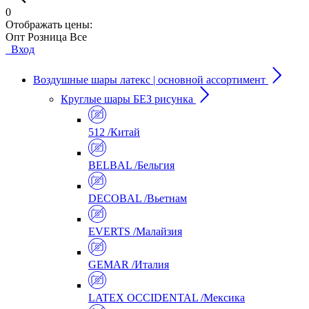
0
Отображать цены:
Опт
Розница
Все
Вход
Воздушные шары латекс | основной ассортимент
Круглые шары БЕЗ рисунка
512 /Китай
BELBAL /Бельгия
DECOBAL /Вьетнам
EVERTS /Малайзия
GEMAR /Италия
LATEX OCCIDENTAL /Мексика