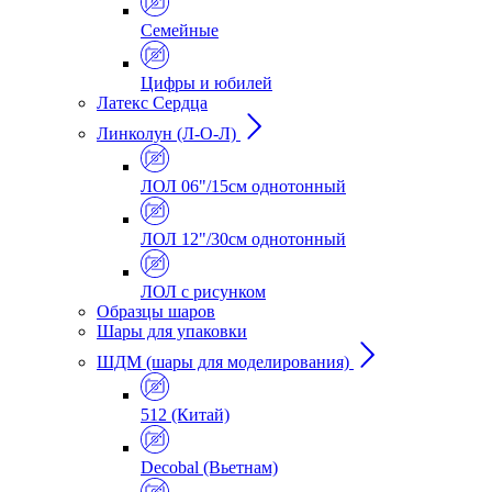
Семейные
Цифры и юбилей
Латекс Сердца
Линколун (Л-О-Л)
ЛОЛ 06"/15см однотонный
ЛОЛ 12"/30см однотонный
ЛОЛ с рисунком
Образцы шаров
Шары для упаковки
ШДМ (шары для моделирования)
512 (Китай)
Decobal (Вьетнам)