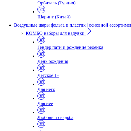
Орбиталь (Турция)
Шаринг (Китай)
Воздушные шары фольга и пластик | основной ассортиме
КОМБО наборы для надувки
Гендер пати и рождение ребенка
День рождения
Детское 1+
Для него
Для нее
Любовь и свадьба