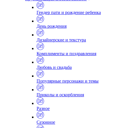
Гендер пати и рождение ребенка
День рождения
Дизайнерские и текстура
Комплименты и поздравления
Любовь и свадьба
Популярные персонажи и темы
Приколы и оскорбления
Разное
Сезонное