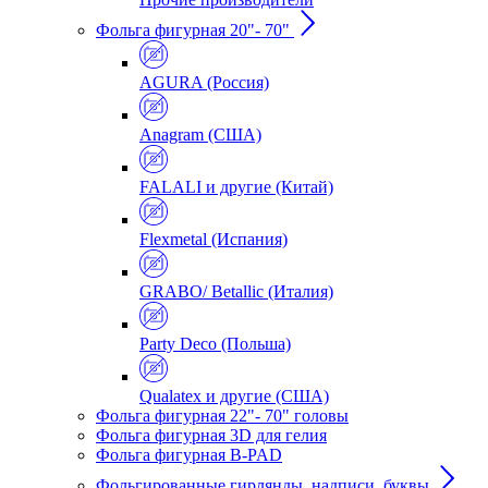
Фольга фигурная 20"- 70"
AGURA (Россия)
Anagram (США)
FALALI и другие (Китай)
Flexmetal (Испания)
GRABO/ Betallic (Италия)
Party Deco (Польша)
Qualatex и другие (США)
Фольга фигурная 22"- 70" головы
Фольга фигурная 3D для гелия
Фольга фигурная B-PAD
Фольгированные гирлянды, надписи, буквы