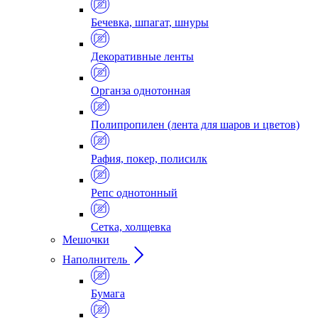
Бечевка, шпагат, шнуры
Декоративные ленты
Органза однотонная
Полипропилен (лента для шаров и цветов)
Рафия, покер, полисилк
Репс однотонный
Сетка, холщевка
Мешочки
Наполнитель
Бумага