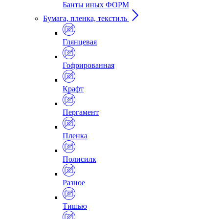
Банты иных ФОРМ
Бумага, пленка, текстиль
Глянцевая
Гофрированная
Крафт
Пергамент
Пленка
Полисилк
Разное
Тишью