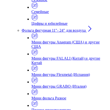
Семейные
Цифры и юбилейные
Фольга фигурная 11"- 24" для воздуха
Мини фигуры Anagram (США) и другие
США
Мини фигуры FALALI (Китай) и другие
Китай
Мини фигуры Flexmetal (Испания)
Мини фигуры GRABO (Италия)
Мини фольга Разное
Прочие производители