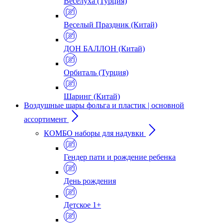
Веселуха (Турция)
Веселый Праздник (Китай)
ДОН БАЛЛОН (Китай)
Орбиталь (Турция)
Шаринг (Китай)
Воздушные шары фольга и пластик | основной
ассортимент
КОМБО наборы для надувки
Гендер пати и рождение ребенка
День рождения
Детское 1+