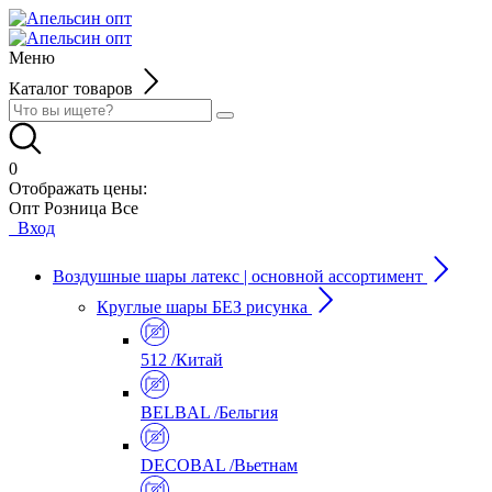
Меню
Каталог товаров
0
Отображать цены:
Опт
Розница
Все
Вход
Воздушные шары латекс | основной ассортимент
Круглые шары БЕЗ рисунка
512 /Китай
BELBAL /Бельгия
DECOBAL /Вьетнам