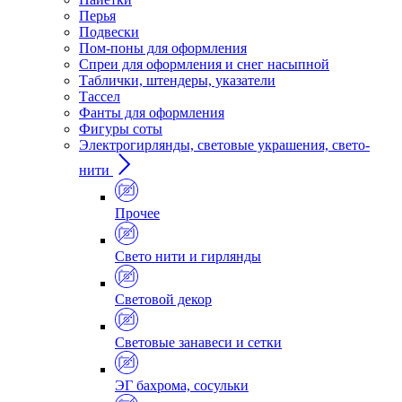
Перья
Подвески
Пом-поны для оформления
Спреи для оформления и снег насыпной
Таблички, штендеры, указатели
Тассел
Фанты для оформления
Фигуры соты
Электрогирлянды, световые украшения, свето-
нити
Прочее
Свето нити и гирлянды
Световой декор
Световые занавеси и сетки
ЭГ бахрома, сосульки