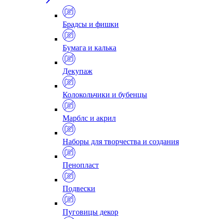
Брадсы и фишки
Бумага и калька
Декупаж
Колокольчики и бубенцы
Марблс и акрил
Наборы для творчества и создания
Пенопласт
Подвески
Пуговицы декор