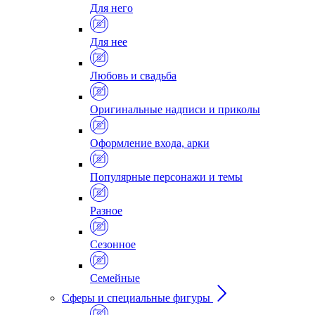
Для него
Для нее
Любовь и свадьба
Оригинальные надписи и приколы
Оформление входа, арки
Популярные персонажи и темы
Разное
Сезонное
Семейные
Сферы и специальные фигуры