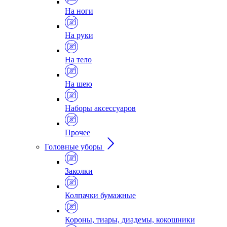
На ноги
На руки
На тело
На шею
Наборы аксессуаров
Прочее
Головные уборы
Заколки
Колпачки бумажные
Короны, тиары, диадемы, кокошники