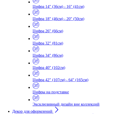
Цифра 14" (36см) - 16" (41см)
Цифра 18" (46см) - 20" (50см)
Цифра 26" (66см)
Цифра 32" (81см)
Цифра 34" (86см)
Цифра 40" (102см)
Цифра 42" (107см) - 64" (165см)
Цифры на подставке
Эксклюзивный дизайн вне коллекций
Декор для оформлений