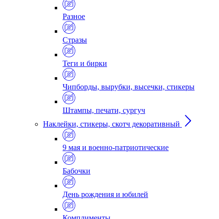
Разное
Стразы
Теги и бирки
Чипборды, вырубки, высечки, стикеры
Штампы, печати, сургуч
Наклейки, стикеры, скотч декоративный
9 мая и военно-патриотические
Бабочки
День рождения и юбилей
Комплименты