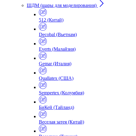
ШДМ (шары для моделирования)
512 (Китай)
Decobal (Вьетнам)
Everts (Малайзия)
Gemar (Италия)
Quallatex (США)
Sempertex (Колумбия)
БиКей (Тайланд)
Веселая затея (Китай)