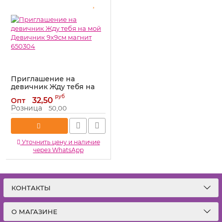
Приглашение на
девичник Жду тебя на
мой Девичник 9х9см
руб
32,50
Опт
магнит 650304
Розница
50,00
Артикул:
650304
Уточнить цену и наличие
через WhatsApp
КОНТАКТЫ
О МАГАЗИНЕ