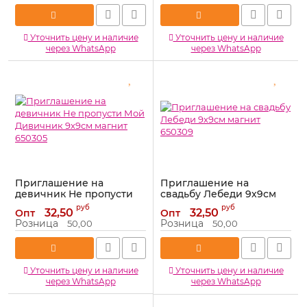
Уточнить цену и наличие
Уточнить цену и наличие
через WhatsApp
через WhatsApp
Приглашение на
Приглашение на
девичник Не пропусти
свадьбу Лебеди 9х9см
Мой Дивичник 9х9см
магнит 650309
руб
руб
32,50
32,50
Опт
Опт
магнит 650305
Артикул:
650309
Розница
Розница
50,00
50,00
Артикул:
650305
Уточнить цену и наличие
Уточнить цену и наличие
через WhatsApp
через WhatsApp