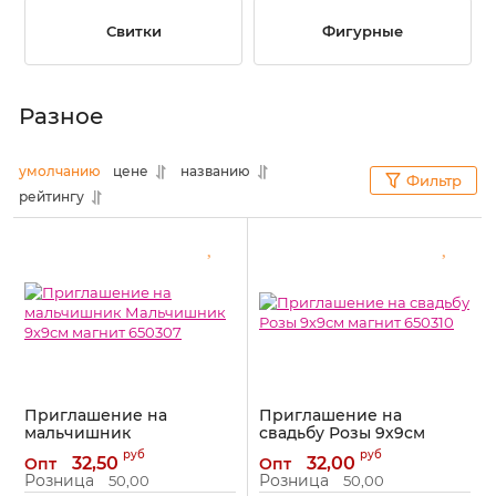
Свитки
Фигурные
Разное
умолчанию
цене
названию
Фильтр
рейтингу
Приглашение на
Приглашение на
мальчишник
свадьбу Розы 9х9см
Мальчишник 9х9см
магнит 650310
руб
руб
32,50
32,00
Опт
Опт
магнит 650307
Артикул:
650310
Розница
Розница
50,00
50,00
Артикул:
650307