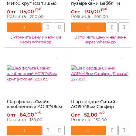
МИКС круг 1см тишью
пузырьками Баббл Ти
50ГР 6015313
FL32"/81см (Китай) 26270
руб
руб
115,00
130,00
Опт
Опт
Артикул:
6015313
Артикул:
26270
Розница
Розница
200,00
200,00
Уточнить цену и наличие
Уточнить цену и наличие
через WhatsApp
через WhatsApp
Шар фольга Смайл
Шар сердце Синий
влюбленный AG19"/48см
AG19"/48см Сапфир
круг (Россия) 229055
(Россия) 227990
руб
руб
64,00
52,00
Опт
Опт
Артикул:
229055
Артикул:
227990
Розница
Розница
150,00
150,00