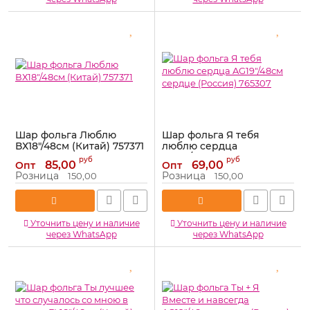
Шар фольга Люблю
Шар фольга Я тебя
ВХ18"/48см (Китай) 757371
люблю сердца
AG19"/48см сердце
Артикул:
757371
руб
руб
85,00
69,00
Опт
Опт
(Россия) 765307
Розница
Розница
150,00
150,00
Артикул:
765307
Уточнить цену и наличие
Уточнить цену и наличие
через WhatsApp
через WhatsApp