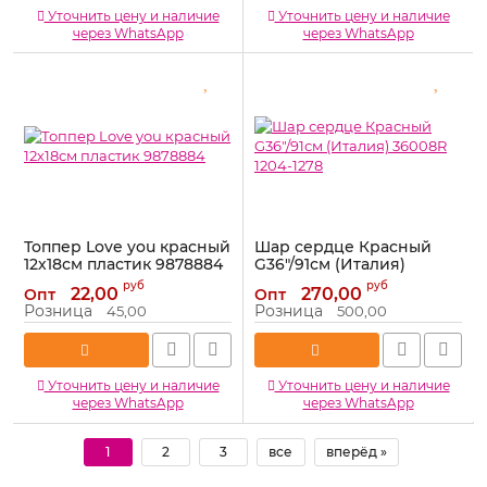
Уточнить цену и наличие
Уточнить цену и наличие
через WhatsApp
через WhatsApp
Топпер Love you красный
Шар сердце Красный
12х18см пластик 9878884
G36"/91см (Италия)
36008R 1204-1278
Артикул:
9878884
руб
руб
22,00
270,00
Опт
Опт
Артикул:
36008R
Розница
Розница
45,00
500,00
Уточнить цену и наличие
Уточнить цену и наличие
через WhatsApp
через WhatsApp
1
2
3
все
вперёд »