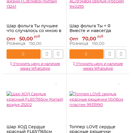
Шар фольга Ты лучшее
Шар фольга Ты + Я
что случалось со мною в
Вместе и навсегда
жизни FL18"/48см (Китай)
AG19"/48см сердце
руб
руб
50,00
70,00
Опт
Опт
13241
(Россия) 940295
Розница
Розница
150,00
150,00
Артикул:
13241
Артикул:
940295
Уточнить цену и наличие
Уточнить цену и наличие
через WhatsApp
через WhatsApp
Шар ХОД Сердце
Топпер LOVE сердце
красный FL65"/165см
красные рюшечки