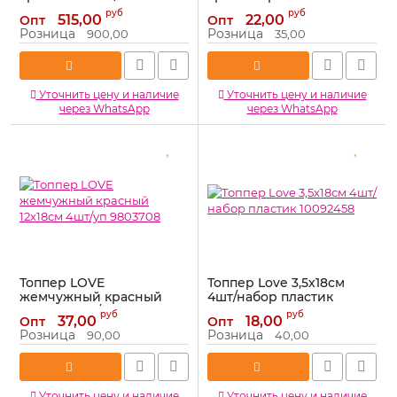
(Китай) воздух 25202
10х16см пластик 9933990
руб
руб
515,00
22,00
Опт
Опт
Артикул:
25202
Артикул:
9933990
Розница
Розница
900,00
35,00
Уточнить цену и наличие
Уточнить цену и наличие
через WhatsApp
через WhatsApp
Топпер LOVE
Топпер Love 3,5х18см
жемчужный красный
4шт/набор пластик
12х18см 4шт/уп 9803708
10092458
руб
руб
37,00
18,00
Опт
Опт
Артикул:
9803708
Артикул:
10092458
Розница
Розница
90,00
40,00
Уточнить цену и наличие
Уточнить цену и наличие