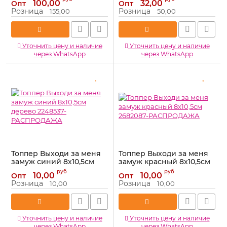
100,00
32,00
Опт
Опт
Артикул:
1502-1956
Розница
Розница
155,00
50,00
Уточнить цену и наличие
Уточнить цену и наличие
через WhatsApp
через WhatsApp
Топпер Выходи за меня
Топпер Выходи за меня
замуж синий 8х10,5см
замуж красный 8х10,5см
дерево 2248537-
2682087-РАСПРОДАЖА
руб
руб
10,00
10,00
Опт
Опт
РАСПРОДАЖА
Артикул:
2682087-
Розница
Розница
10,00
10,00
РАСПРОДАЖА
Артикул:
2248537-
РАСПРОДАЖА
Уточнить цену и наличие
Уточнить цену и наличие
через WhatsApp
через WhatsApp