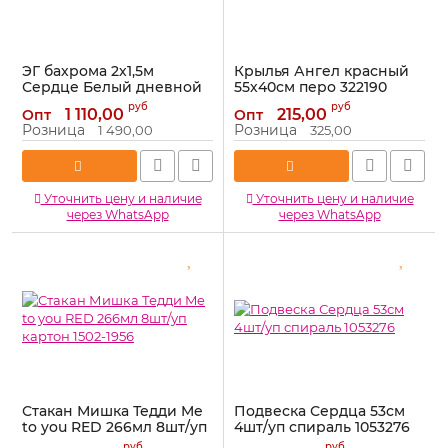
ЭГ бахрома 2х1,5м
Крылья Ангел красный
Сердце Белый дневной
55х40см перо 322190
1041889
Артикул:
322190
руб
руб
1 110,00
215,00
Опт
Опт
Артикул:
1041889
Розница
Розница
1 490,00
325,00
Уточнить цену и наличие
Уточнить цену и наличие
через WhatsApp
через WhatsApp
Стакан Мишка Тедди Me
Подвеска Сердца 53см
to you RED 266мл 8шт/уп
4шт/уп спираль 1053276
картон 1502-1956
Артикул:
1053276
руб
руб