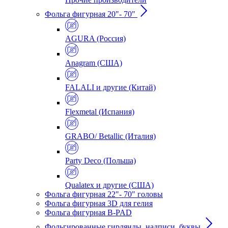
Фольга фигурная 20"- 70"
AGURA (Россия)
Anagram (США)
FALALI и другие (Китай)
Flexmetal (Испания)
GRABO/ Betallic (Италия)
Party Deco (Польша)
Qualatex и другие (США)
Фольга фигурная 22"- 70" головы
Фольга фигурная 3D для гелия
Фольга фигурная B-PAD
Фольгированные гирлянды, надписи, буквы