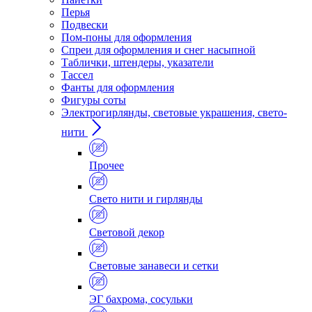
Перья
Подвески
Пом-поны для оформления
Спреи для оформления и снег насыпной
Таблички, штендеры, указатели
Тассел
Фанты для оформления
Фигуры соты
Электрогирлянды, световые украшения, свето-
нити
Прочее
Свето нити и гирлянды
Световой декор
Световые занавеси и сетки
ЭГ бахрома, сосульки