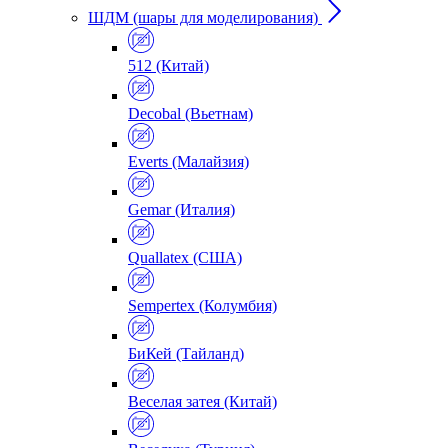
ШДМ (шары для моделирования)
512 (Китай)
Decobal (Вьетнам)
Everts (Малайзия)
Gemar (Италия)
Quallatex (США)
Sempertex (Колумбия)
БиКей (Тайланд)
Веселая затея (Китай)