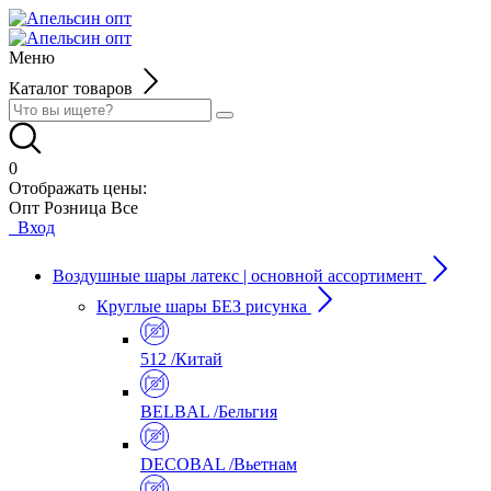
Меню
Каталог товаров
0
Отображать цены:
Опт
Розница
Все
Вход
Воздушные шары латекс | основной ассортимент
Круглые шары БЕЗ рисунка
512 /Китай
BELBAL /Бельгия
DECOBAL /Вьетнам