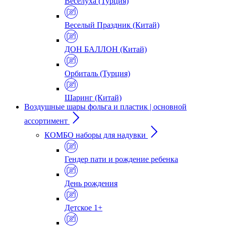
Веселуха (Турция)
Веселый Праздник (Китай)
ДОН БАЛЛОН (Китай)
Орбиталь (Турция)
Шаринг (Китай)
Воздушные шары фольга и пластик | основной
ассортимент
КОМБО наборы для надувки
Гендер пати и рождение ребенка
День рождения
Детское 1+