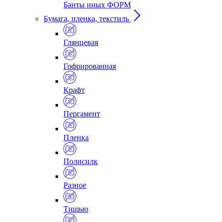
Банты иных ФОРМ
Бумага, пленка, текстиль
Глянцевая
Гофрированная
Крафт
Пергамент
Пленка
Полисилк
Разное
Тишью