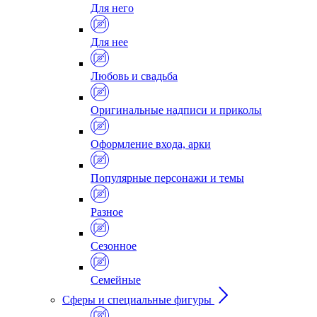
Для него
Для нее
Любовь и свадьба
Оригинальные надписи и приколы
Оформление входа, арки
Популярные персонажи и темы
Разное
Сезонное
Семейные
Сферы и специальные фигуры