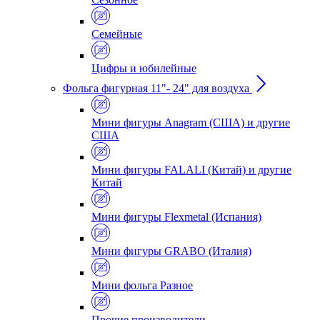
Семейные
Цифры и юбилейные
Фольга фигурная 11"- 24" для воздуха
Мини фигуры Anagram (США) и другие
США
Мини фигуры FALALI (Китай) и другие
Китай
Мини фигуры Flexmetal (Испания)
Мини фигуры GRABO (Италия)
Мини фольга Разное
Прочие производители