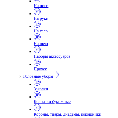
На ноги
На руки
На тело
На шею
Наборы аксессуаров
Прочее
Головные уборы
Заколки
Колпачки бумажные
Короны, тиары, диадемы, кокошники