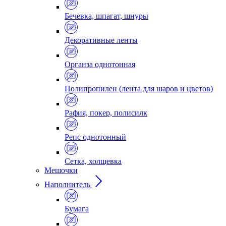
Бечевка, шпагат, шнуры
Декоративные ленты
Органза однотонная
Полипропилен (лента для шаров и цветов)
Рафия, покер, полисилк
Репс однотонный
Сетка, холщевка
Мешочки
Наполнитель
Бумага