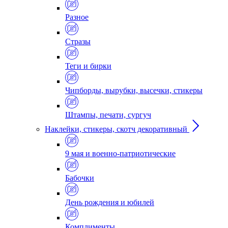
Разное
Стразы
Теги и бирки
Чипборды, вырубки, высечки, стикеры
Штампы, печати, сургуч
Наклейки, стикеры, скотч декоративный
9 мая и военно-патриотические
Бабочки
День рождения и юбилей
Комплименты