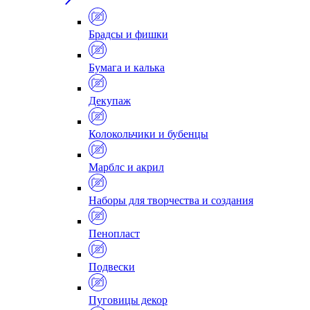
Брадсы и фишки
Бумага и калька
Декупаж
Колокольчики и бубенцы
Марблс и акрил
Наборы для творчества и создания
Пенопласт
Подвески
Пуговицы декор