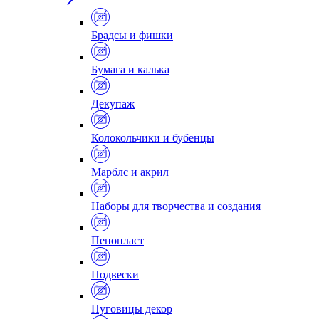
Брадсы и фишки
Бумага и калька
Декупаж
Колокольчики и бубенцы
Марблс и акрил
Наборы для творчества и создания
Пенопласт
Подвески
Пуговицы декор