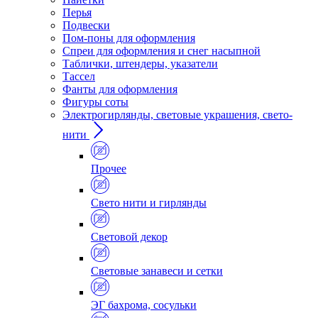
Перья
Подвески
Пом-поны для оформления
Спреи для оформления и снег насыпной
Таблички, штендеры, указатели
Тассел
Фанты для оформления
Фигуры соты
Электрогирлянды, световые украшения, свето-
нити
Прочее
Свето нити и гирлянды
Световой декор
Световые занавеси и сетки
ЭГ бахрома, сосульки