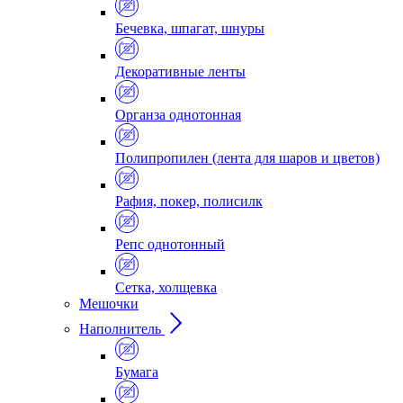
Бечевка, шпагат, шнуры
Декоративные ленты
Органза однотонная
Полипропилен (лента для шаров и цветов)
Рафия, покер, полисилк
Репс однотонный
Сетка, холщевка
Мешочки
Наполнитель
Бумага