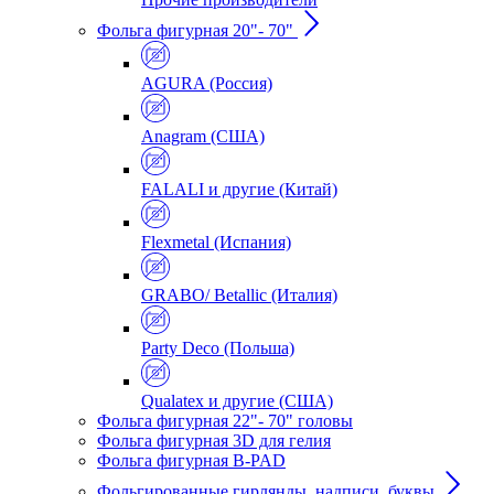
Фольга фигурная 20"- 70"
AGURA (Россия)
Anagram (США)
FALALI и другие (Китай)
Flexmetal (Испания)
GRABO/ Betallic (Италия)
Party Deco (Польша)
Qualatex и другие (США)
Фольга фигурная 22"- 70" головы
Фольга фигурная 3D для гелия
Фольга фигурная B-PAD
Фольгированные гирлянды, надписи, буквы