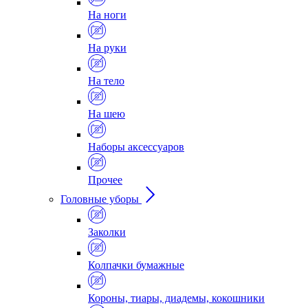
На ноги
На руки
На тело
На шею
Наборы аксессуаров
Прочее
Головные уборы
Заколки
Колпачки бумажные
Короны, тиары, диадемы, кокошники