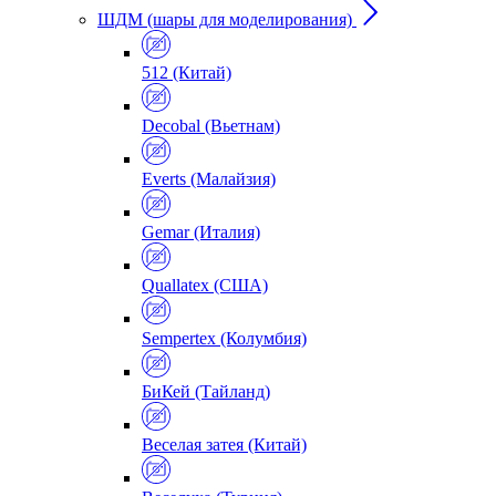
ШДМ (шары для моделирования)
512 (Китай)
Decobal (Вьетнам)
Everts (Малайзия)
Gemar (Италия)
Quallatex (США)
Sempertex (Колумбия)
БиКей (Тайланд)
Веселая затея (Китай)