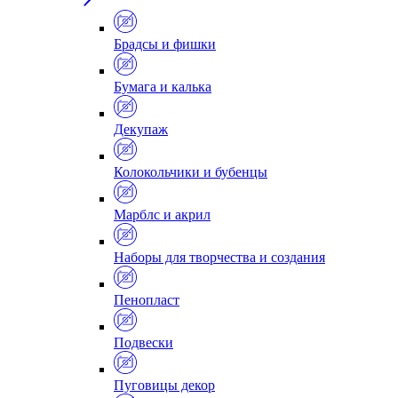
Брадсы и фишки
Бумага и калька
Декупаж
Колокольчики и бубенцы
Марблс и акрил
Наборы для творчества и создания
Пенопласт
Подвески
Пуговицы декор