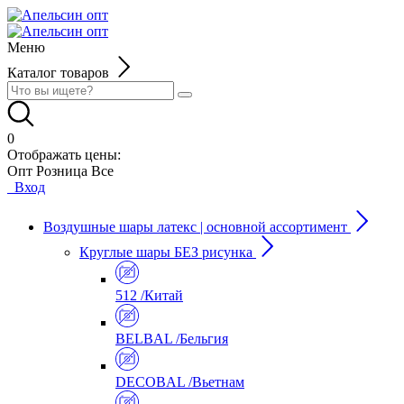
Меню
Каталог товаров
0
Отображать цены:
Опт
Розница
Все
Вход
Воздушные шары латекс | основной ассортимент
Круглые шары БЕЗ рисунка
512 /Китай
BELBAL /Бельгия
DECOBAL /Вьетнам