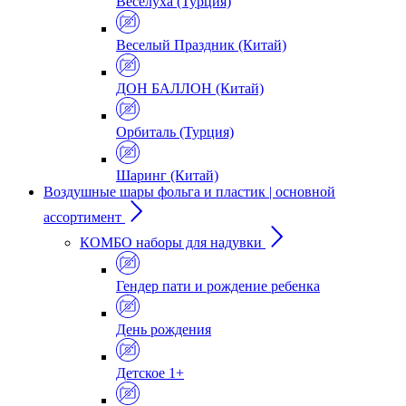
Веселуха (Турция)
Веселый Праздник (Китай)
ДОН БАЛЛОН (Китай)
Орбиталь (Турция)
Шаринг (Китай)
Воздушные шары фольга и пластик | основной
ассортимент
КОМБО наборы для надувки
Гендер пати и рождение ребенка
День рождения
Детское 1+