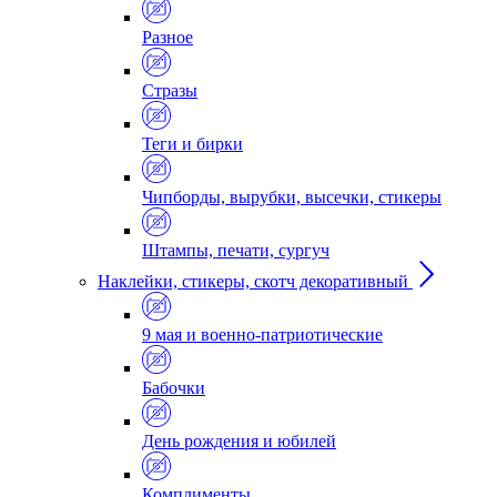
Разное
Стразы
Теги и бирки
Чипборды, вырубки, высечки, стикеры
Штампы, печати, сургуч
Наклейки, стикеры, скотч декоративный
9 мая и военно-патриотические
Бабочки
День рождения и юбилей
Комплименты