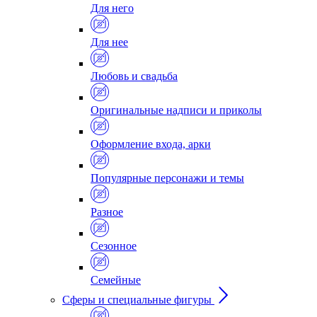
Для него
Для нее
Любовь и свадьба
Оригинальные надписи и приколы
Оформление входа, арки
Популярные персонажи и темы
Разное
Сезонное
Семейные
Сферы и специальные фигуры