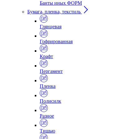
Банты иных ФОРМ
Бумага, пленка, текстиль
Глянцевая
Гофрированная
Крафт
Пергамент
Пленка
Полисилк
Разное
Тишью