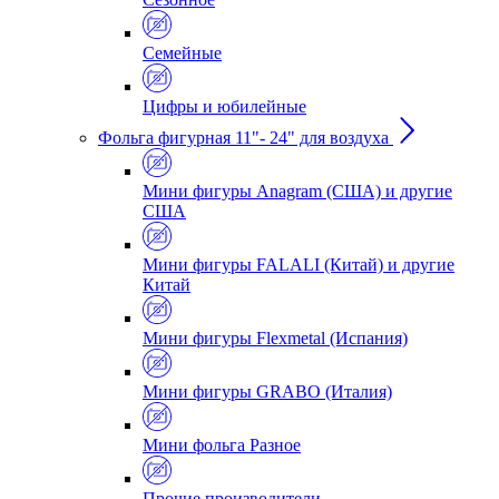
Семейные
Цифры и юбилейные
Фольга фигурная 11"- 24" для воздуха
Мини фигуры Anagram (США) и другие
США
Мини фигуры FALALI (Китай) и другие
Китай
Мини фигуры Flexmetal (Испания)
Мини фигуры GRABO (Италия)
Мини фольга Разное
Прочие производители