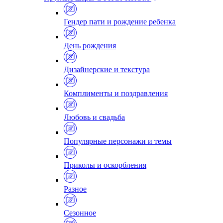
Гендер пати и рождение ребенка
День рождения
Дизайнерские и текстура
Комплименты и поздравления
Любовь и свадьба
Популярные персонажи и темы
Приколы и оскорбления
Разное
Сезонное