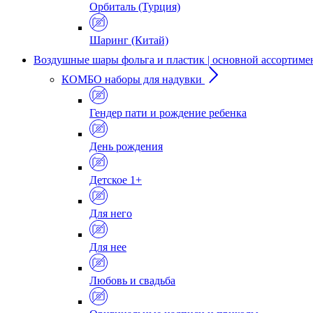
Орбиталь (Турция)
Шаринг (Китай)
Воздушные шары фольга и пластик | основной ассортиме
КОМБО наборы для надувки
Гендер пати и рождение ребенка
День рождения
Детское 1+
Для него
Для нее
Любовь и свадьба