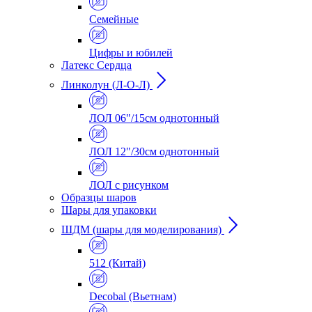
Семейные
Цифры и юбилей
Латекс Сердца
Линколун (Л-О-Л)
ЛОЛ 06"/15см однотонный
ЛОЛ 12"/30см однотонный
ЛОЛ с рисунком
Образцы шаров
Шары для упаковки
ШДМ (шары для моделирования)
512 (Китай)
Decobal (Вьетнам)