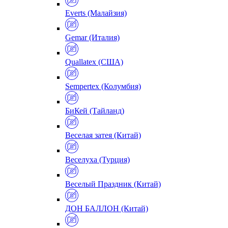
Everts (Малайзия)
Gemar (Италия)
Quallatex (США)
Sempertex (Колумбия)
БиКей (Тайланд)
Веселая затея (Китай)
Веселуха (Турция)
Веселый Праздник (Китай)
ДОН БАЛЛОН (Китай)