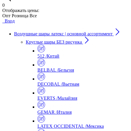
0
Отображать цены:
Опт
Розница
Все
Вход
Воздушные шары латекс | основной ассортимент
Круглые шары БЕЗ рисунка
512 /Китай
BELBAL /Бельгия
DECOBAL /Вьетнам
EVERTS /Малайзия
GEMAR /Италия
LATEX OCCIDENTAL /Мексика