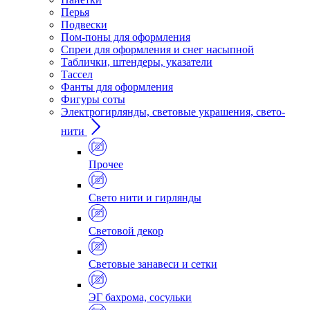
Перья
Подвески
Пом-поны для оформления
Спреи для оформления и снег насыпной
Таблички, штендеры, указатели
Тассел
Фанты для оформления
Фигуры соты
Электрогирлянды, световые украшения, свето-
нити
Прочее
Свето нити и гирлянды
Световой декор
Световые занавеси и сетки
ЭГ бахрома, сосульки