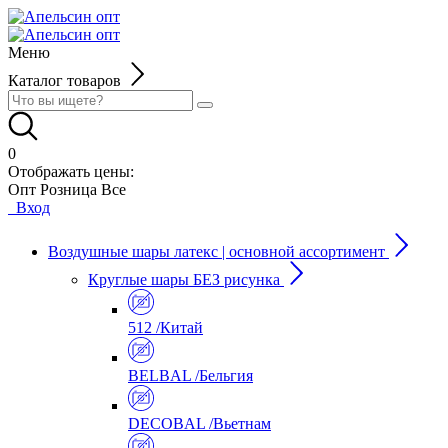
Меню
Каталог товаров
0
Отображать цены:
Опт
Розница
Все
Вход
Воздушные шары латекс | основной ассортимент
Круглые шары БЕЗ рисунка
512 /Китай
BELBAL /Бельгия
DECOBAL /Вьетнам