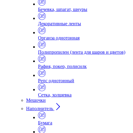
Бечевка, шпагат, шнуры
Декоративные ленты
Органза однотонная
Полипропилен (лента для шаров и цветов)
Рафия, покер, полисилк
Репс однотонный
Сетка, холщевка
Мешочки
Наполнитель
Бумага