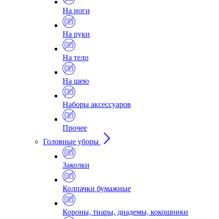
На ноги
На руки
На тело
На шею
Наборы аксессуаров
Прочее
Головные уборы
Заколки
Колпачки бумажные
Короны, тиары, диадемы, кокошники