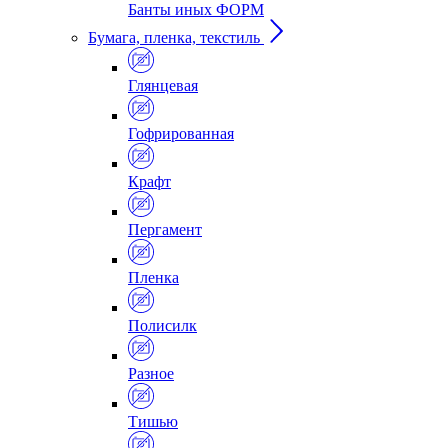
Банты иных ФОРМ
Бумага, пленка, текстиль
Глянцевая
Гофрированная
Крафт
Пергамент
Пленка
Полисилк
Разное
Тишью