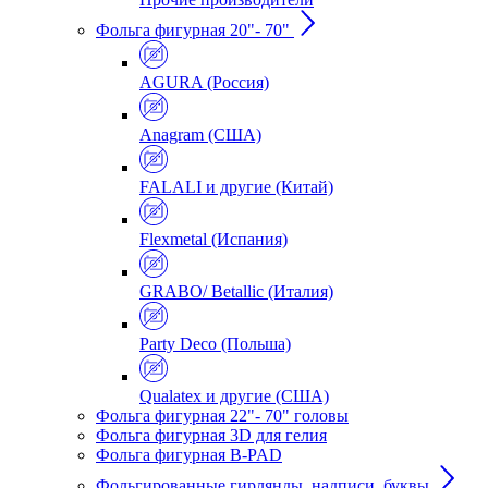
Фольга фигурная 20"- 70"
AGURA (Россия)
Anagram (США)
FALALI и другие (Китай)
Flexmetal (Испания)
GRABO/ Betallic (Италия)
Party Deco (Польша)
Qualatex и другие (США)
Фольга фигурная 22"- 70" головы
Фольга фигурная 3D для гелия
Фольга фигурная B-PAD
Фольгированные гирлянды, надписи, буквы