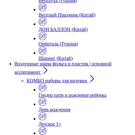
Веселуха (Турция)
Веселый Праздник (Китай)
ДОН БАЛЛОН (Китай)
Орбиталь (Турция)
Шаринг (Китай)
Воздушные шары фольга и пластик | основной
ассортимент
КОМБО наборы для надувки
Гендер пати и рождение ребенка
День рождения
Детское 1+