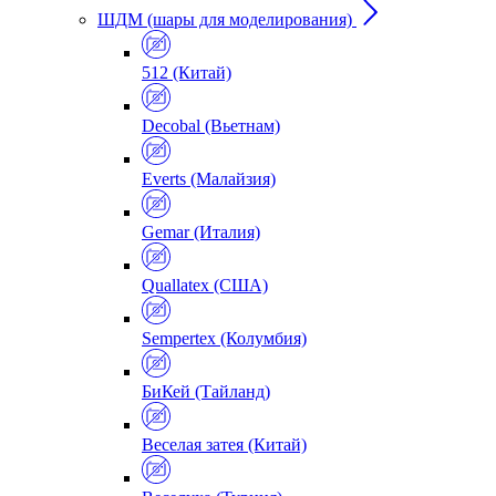
ШДМ (шары для моделирования)
512 (Китай)
Decobal (Вьетнам)
Everts (Малайзия)
Gemar (Италия)
Quallatex (США)
Sempertex (Колумбия)
БиКей (Тайланд)
Веселая затея (Китай)