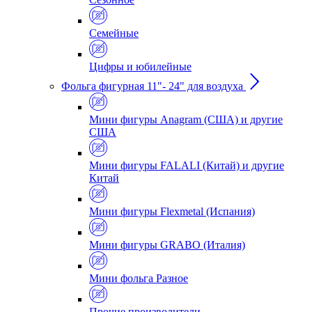
Семейные
Цифры и юбилейные
Фольга фигурная 11"- 24" для воздуха
Мини фигуры Anagram (США) и другие
США
Мини фигуры FALALI (Китай) и другие
Китай
Мини фигуры Flexmetal (Испания)
Мини фигуры GRABO (Италия)
Мини фольга Разное
Прочие производители