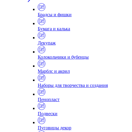
Брадсы и фишки
Бумага и калька
Декупаж
Колокольчики и бубенцы
Марблс и акрил
Наборы для творчества и создания
Пенопласт
Подвески
Пуговицы декор