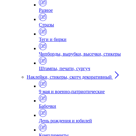
Разное
Стразы
Теги и бирки
Чипборды, вырубки, высечки, стикеры
Штампы, печати, сургуч
Наклейки, стикеры, скотч декоративный
9 мая и военно-патриотические
Бабочки
День рождения и юбилей
Комплименты