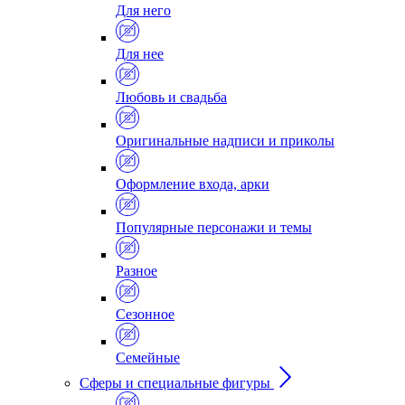
Для него
Для нее
Любовь и свадьба
Оригинальные надписи и приколы
Оформление входа, арки
Популярные персонажи и темы
Разное
Сезонное
Семейные
Сферы и специальные фигуры