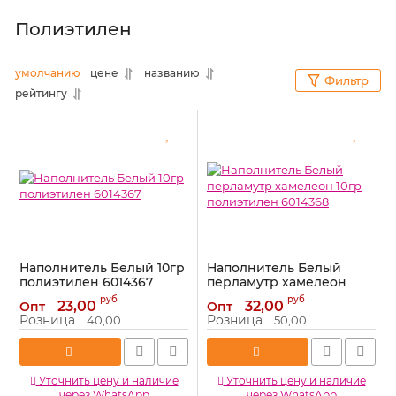
Полиэтилен
умолчанию
цене
названию
Фильтр
рейтингу
Наполнитель Белый 10гр
Наполнитель Белый
полиэтилен 6014367
перламутр хамелеон
10гр полиэтилен 6014368
Артикул:
6014367
руб
руб
23,00
32,00
Опт
Опт
Артикул:
6014368
Розница
Розница
40,00
50,00
Уточнить цену и наличие
Уточнить цену и наличие
через WhatsApp
через WhatsApp