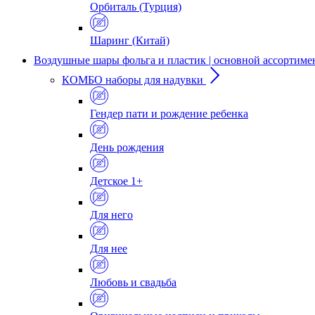
Орбиталь (Турция)
Шаринг (Китай)
Воздушные шары фольга и пластик | основной ассортиме
КОМБО наборы для надувки
Гендер пати и рождение ребенка
День рождения
Детское 1+
Для него
Для нее
Любовь и свадьба