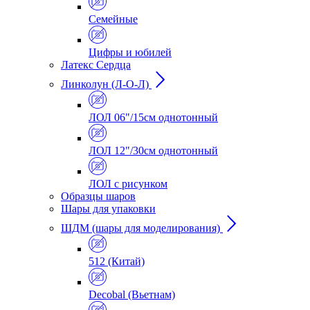
Семейные
Цифры и юбилей
Латекс Сердца
Линколун (Л-О-Л)
ЛОЛ 06"/15см однотонный
ЛОЛ 12"/30см однотонный
ЛОЛ с рисунком
Образцы шаров
Шары для упаковки
ШДМ (шары для моделирования)
512 (Китай)
Decobal (Вьетнам)