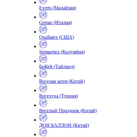
Everts (Малайзия)
Gemar (Италия)
Quallatex (США)
Sempertex (Колумбия)
БиКей (Тайланд)
Веселая затея (Китай)
Веселуха (Турция)
Веселый Праздник (Китай)
ДОН БАЛЛОН (Китай)