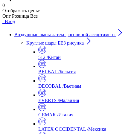
0
Отображать цены:
Опт
Розница
Все
Вход
Воздушные шары латекс | основной ассортимент
Круглые шары БЕЗ рисунка
512 /Китай
BELBAL /Бельгия
DECOBAL /Вьетнам
EVERTS /Малайзия
GEMAR /Италия
LATEX OCCIDENTAL /Мексика