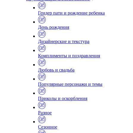
Гендер пати и рождение ребенка
День рождения
Дизайнерские и текстура
Комплименты и поздравления
Любовь и свадьба
Популярные персонажи и темы
Приколы и оскорбления
Разное
Сезонное