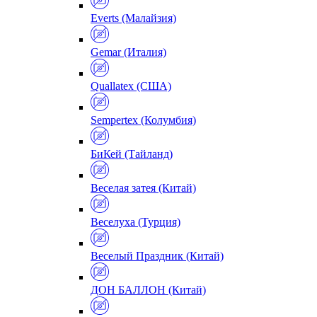
Everts (Малайзия)
Gemar (Италия)
Quallatex (США)
Sempertex (Колумбия)
БиКей (Тайланд)
Веселая затея (Китай)
Веселуха (Турция)
Веселый Праздник (Китай)
ДОН БАЛЛОН (Китай)