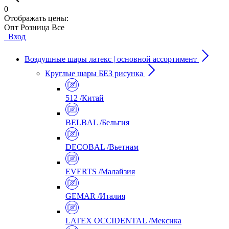
0
Отображать цены:
Опт
Розница
Все
Вход
Воздушные шары латекс | основной ассортимент
Круглые шары БЕЗ рисунка
512 /Китай
BELBAL /Бельгия
DECOBAL /Вьетнам
EVERTS /Малайзия
GEMAR /Италия
LATEX OCCIDENTAL /Мексика