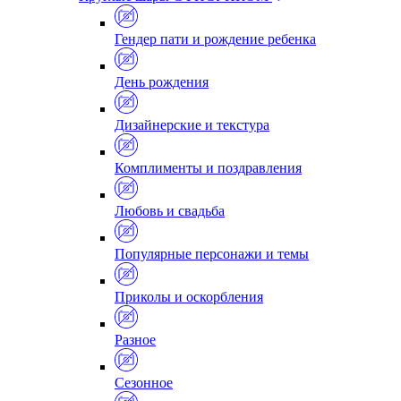
Гендер пати и рождение ребенка
День рождения
Дизайнерские и текстура
Комплименты и поздравления
Любовь и свадьба
Популярные персонажи и темы
Приколы и оскорбления
Разное
Сезонное