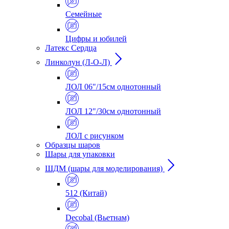
Семейные
Цифры и юбилей
Латекс Сердца
Линколун (Л-О-Л)
ЛОЛ 06"/15см однотонный
ЛОЛ 12"/30см однотонный
ЛОЛ с рисунком
Образцы шаров
Шары для упаковки
ШДМ (шары для моделирования)
512 (Китай)
Decobal (Вьетнам)