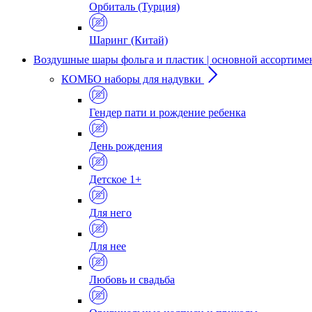
Орбиталь (Турция)
Шаринг (Китай)
Воздушные шары фольга и пластик | основной ассортиме
КОМБО наборы для надувки
Гендер пати и рождение ребенка
День рождения
Детское 1+
Для него
Для нее
Любовь и свадьба