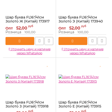
Шар буква FL16"/41см
Шар буква FL16"/41см
Золото Ж (Китай) 173917
Золото Э (Китай) 173940
Артикул:
173917
Артикул:
173940
руб
руб
52,00
52,00
Опт
Опт
Розница
Розница
100,00
100,00
Уточнить цену и наличие
Уточнить цену и наличие
через WhatsApp
через WhatsApp
Шар буква FL16"/41см
Шар буква FL16"/41см
Золото З (Китай) 173918
Золото Е (Китай) 173915
Артикул:
173918
Артикул:
173915
руб
руб