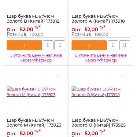
Шар буква FL16"/41см
Шар буква FL16"/41см
Золото В (Китай) 173912
Золото А (Китай) 173910
Артикул:
173912
Артикул:
173910
руб
руб
52,00
52,00
Опт
Опт
Розница
Розница
100,00
100,00
Уточнить цену и наличие
Уточнить цену и наличие
через WhatsApp
через WhatsApp
Шар буква FL16"/41см
Шар буква FL16"/41см
Золото М (Китай) 173923
Золото О (Китай) 173925
Артикул:
173923
Артикул:
173925
руб
руб
52,00
52,00
Опт
Опт