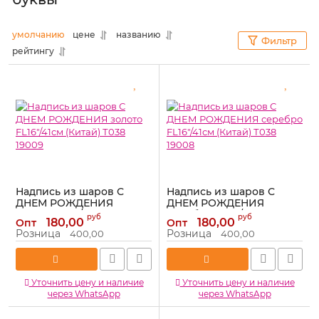
умолчанию
цене
названию
Фильтр
рейтингу
Надпись из шаров С
Надпись из шаров С
ДНЕМ РОЖДЕНИЯ
ДНЕМ РОЖДЕНИЯ
золото FL16"/41см (Китай)
серебро FL16"/41см
руб
руб
180,00
180,00
Опт
Опт
Т038 19009
(Китай) Т038 19008
Розница
Розница
400,00
400,00
Артикул:
19009
Артикул:
19008
Уточнить цену и наличие
Уточнить цену и наличие
через WhatsApp
через WhatsApp