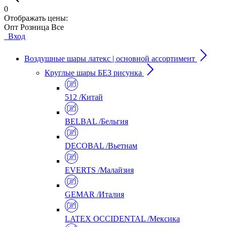
0
Отображать цены:
Опт
Розница
Все
Вход
Воздушные шары латекс | основной ассортимент
Круглые шары БЕЗ рисунка
512 /Китай
BELBAL /Бельгия
DECOBAL /Вьетнам
EVERTS /Малайзия
GEMAR /Италия
LATEX OCCIDENTAL /Мексика