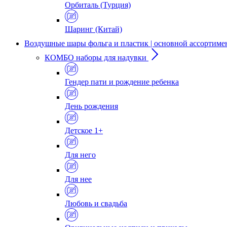
Орбиталь (Турция)
Шаринг (Китай)
Воздушные шары фольга и пластик | основной ассортиме
КОМБО наборы для надувки
Гендер пати и рождение ребенка
День рождения
Детское 1+
Для него
Для нее
Любовь и свадьба