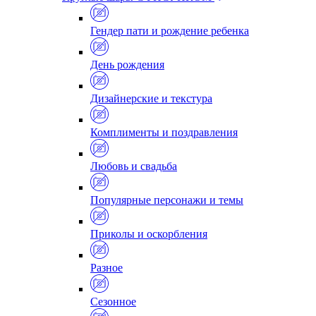
Гендер пати и рождение ребенка
День рождения
Дизайнерские и текстура
Комплименты и поздравления
Любовь и свадьба
Популярные персонажи и темы
Приколы и оскорбления
Разное
Сезонное