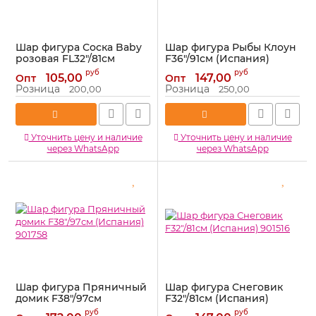
Шар фигура Соска Baby
Шар фигура Рыбы Клоун
розовая FL32"/81см
F36"/91см (Испания)
(Китай) SL-A364 760-P-QX
901640
руб
руб
105,00
147,00
Опт
Опт
Артикул:
760-P-QX
Артикул:
901640
Розница
Розница
200,00
250,00
Уточнить цену и наличие
Уточнить цену и наличие
через WhatsApp
через WhatsApp
Шар фигура Пряничный
Шар фигура Снеговик
домик F38"/97см
F32"/81см (Испания)
(Испания) 901758
901516
руб
руб