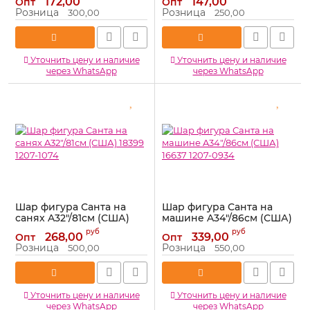
172,00
147,00
Опт
Опт
Артикул:
901758
Артикул:
901516
Розница
Розница
300,00
250,00
Уточнить цену и наличие
Уточнить цену и наличие
через WhatsApp
через WhatsApp
Шар фигура Санта на
Шар фигура Санта на
санях A32"/81см (США)
машине A34"/86см (США)
18399 1207-1074
16637 1207-0934
руб
руб
268,00
339,00
Опт
Опт
Артикул:
1207-1074
Артикул:
1207-0934
Розница
Розница
500,00
550,00
Уточнить цену и наличие
Уточнить цену и наличие
через WhatsApp
через WhatsApp