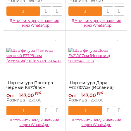
Розница
Розница
650,00
150,00
Артикул:
1207-3324
Артикул:
150362
Уточнить цену и наличие
Уточнить цену и наличие
через WhatsApp
через WhatsApp
Шар фигура Пантера
Шар фигура Дора
черный F37"/94см
F42"/107см (Испания)
(Испания) 901638 1207-
901654-СТОК
руб
руб
147,00
147,00
Опт
Опт
0480
Артикул:
901654-СТОК
Розница
Розница
250,00
250,00
Артикул:
1207-0480
Уточнить цену и наличие
Уточнить цену и наличие
через WhatsApp
через WhatsApp