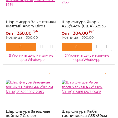
Шар фигура Злые птички
Шар фигура Якорь
Желтый Angry Birds
A25"/64см (США) 32935
A25"/64см (США) 25028
1207-2155
руб
руб
330,00
304,00
Опт
Опт
1207-1491
Артикул:
1207-2155
Розница
Розница
500,00
500,00
Артикул:
1207-1491
Уточнить цену и наличие
Уточнить цену и наличие
через WhatsApp
через WhatsApp
Шар фигура Звездные
Шар фигура Рыба
войны 7 Cruiser
тропическая A35"/89см