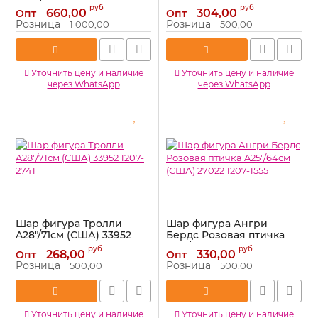
A43"/109см (США) 31622
(США) 06185 1207-0085
руб
руб
660,00
304,00
Опт
Опт
1207-2053
Артикул:
1207-0085
Розница
Розница
1 000,00
500,00
Артикул:
1207-2053
Уточнить цену и наличие
Уточнить цену и наличие
через WhatsApp
через WhatsApp
Шар фигура Тролли
Шар фигура Ангри
A28"/71см (США) 33952
Бердс Розовая птичка
1207-2741
A25"/64см (США) 27022
руб
руб
268,00
330,00
Опт
Опт
1207-1555
Артикул:
1207-2741
Розница
Розница
500,00
500,00
Артикул:
1207-1555
Уточнить цену и наличие
Уточнить цену и наличие