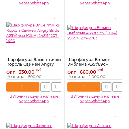
через WhatsApp
через WhatsApp
Шар фигура Злые птички
Шар фигура Бэтмен
Король Свиней Angry
Эмблема A35"/89см
Birds A25"/64см (США)
(США) 29657 1207-2763
руб
руб
330,00
660,00
Опт
Опт
24811 1207-1490
Артикул:
1207-2763
Розница
Розница
500,00
1 000,00
Артикул:
1207-1490
Уточнить цену и наличие
Уточнить цену и наличие
через WhatsApp
через WhatsApp