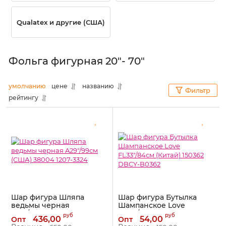
Qualatex и другие (США)
Фольга фигурная 20"- 70"
умолчанию
цене
названию
Фильтр
рейтингу
Шар фигура Шляпа
Шар фигура Бутылка
ведьмы черная
Шампанское Love
A29"/99см (США) 38004
FL33"/84см (Китай) 150362
руб
руб
436,00
54,00
Опт
Опт
1207-3324
DBCY-B0362