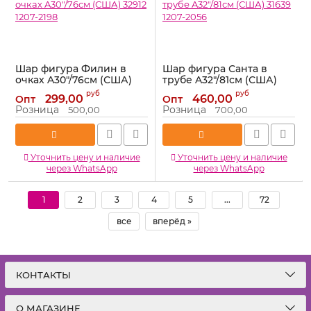
Шар фигура Филин в
Шар фигура Санта в
очках A30"/76см (США)
трубе A32"/81см (США)
32912 1207-2198
31639 1207-2056
руб
руб
299,00
460,00
Опт
Опт
Артикул:
1207-2198
Артикул:
1207-2056
Розница
Розница
500,00
700,00
Уточнить цену и наличие
Уточнить цену и наличие
через WhatsApp
через WhatsApp
1
2
3
4
5
...
72
все
вперёд »
КОНТАКТЫ
О МАГАЗИНЕ