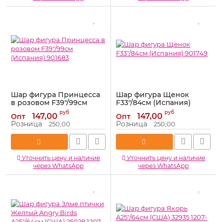
Шар фигура Принцесса
Шар фигура Щенок
в розовом F39"/99см
F33"/84см (Испания)
(Испания) 901683
901749
руб
руб
147,00
147,00
Опт
Опт
Артикул:
901683
Артикул:
901749
Розница
Розница
250,00
250,00
Уточнить цену и наличие
Уточнить цену и наличие
через WhatsApp
через WhatsApp