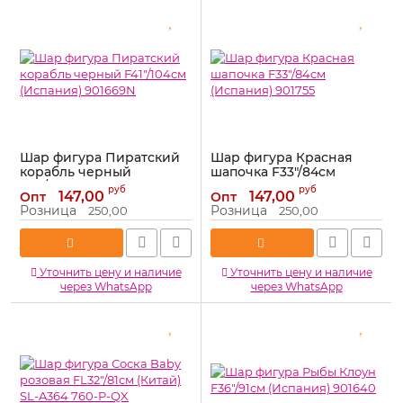
Шар фигура Пиратский
Шар фигура Красная
корабль черный
шапочка F33"/84см
F41"/104см (Испания)
(Испания) 901755
руб
руб
147,00
147,00
Опт
Опт
901669N
Артикул:
901755
Розница
Розница
250,00
250,00
Артикул:
901669N
Уточнить цену и наличие
Уточнить цену и наличие
через WhatsApp
через WhatsApp