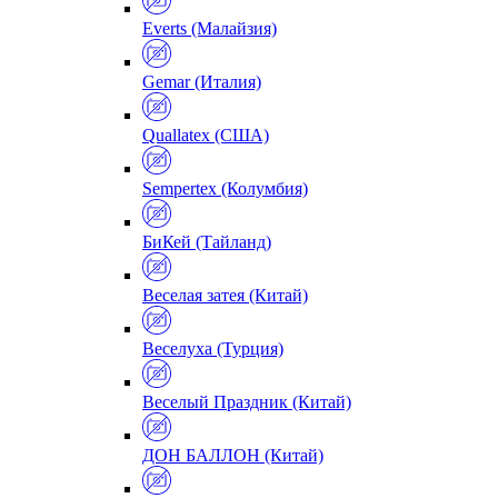
Everts (Малайзия)
Gemar (Италия)
Quallatex (США)
Sempertex (Колумбия)
БиКей (Тайланд)
Веселая затея (Китай)
Веселуха (Турция)
Веселый Праздник (Китай)
ДОН БАЛЛОН (Китай)