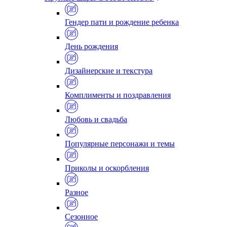
Гендер пати и рождение ребенка
День рождения
Дизайнерские и текстура
Комплименты и поздравления
Любовь и свадьба
Популярные персонажи и темы
Приколы и оскорбления
Разное
Сезонное