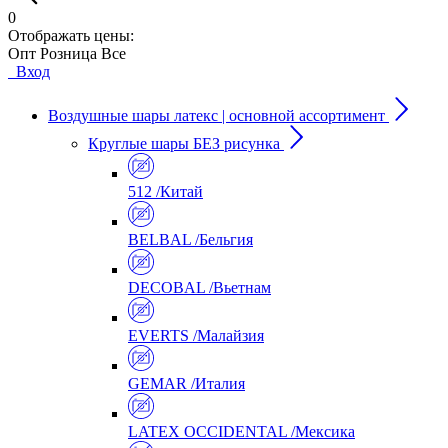
0
Отображать цены:
Опт
Розница
Все
Вход
Воздушные шары латекс | основной ассортимент
Круглые шары БЕЗ рисунка
512 /Китай
BELBAL /Бельгия
DECOBAL /Вьетнам
EVERTS /Малайзия
GEMAR /Италия
LATEX OCCIDENTAL /Мексика