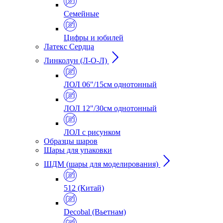
Семейные
Цифры и юбилей
Латекс Сердца
Линколун (Л-О-Л)
ЛОЛ 06"/15см однотонный
ЛОЛ 12"/30см однотонный
ЛОЛ с рисунком
Образцы шаров
Шары для упаковки
ШДМ (шары для моделирования)
512 (Китай)
Decobal (Вьетнам)