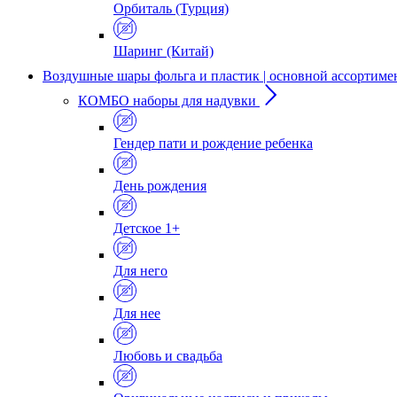
Орбиталь (Турция)
Шаринг (Китай)
Воздушные шары фольга и пластик | основной ассортиме
КОМБО наборы для надувки
Гендер пати и рождение ребенка
День рождения
Детское 1+
Для него
Для нее
Любовь и свадьба