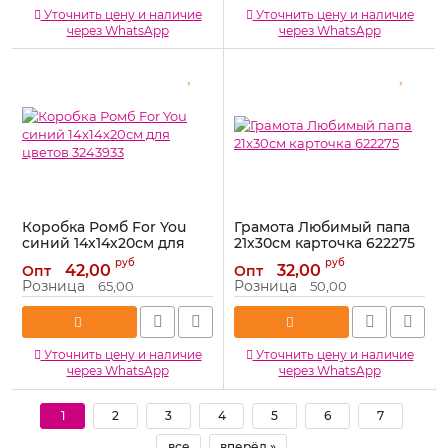
Уточнить цену и наличие
Уточнить цену и наличие
через WhatsApp
через WhatsApp
Коробка Ромб For You
Грамота Любимый папа
синий 14х14х20см для
21х30см карточка 622275
цветов 3243933
Артикул:
622275
руб
руб
42,00
32,00
Опт
Опт
Артикул:
3243933
Розница
Розница
65,00
50,00
Уточнить цену и наличие
Уточнить цену и наличие
через WhatsApp
через WhatsApp
1
2
3
4
5
6
7
все
вперёд »