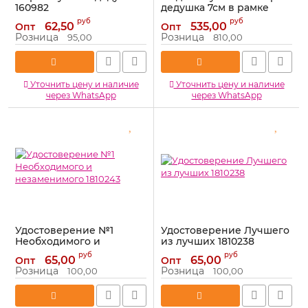
160982
дедушка 7см в рамке
15х20см 858625
Артикул:
160982
руб
руб
62,50
535,00
Опт
Опт
Артикул:
858625
Розница
Розница
95,00
810,00
Уточнить цену и наличие
Уточнить цену и наличие
через WhatsApp
через WhatsApp
Удостоверение №1
Удостоверение Лучшего
Необходимого и
из лучших 1810238
незаменимого 1810243
Артикул:
1810238
руб
руб
65,00
65,00
Опт
Опт
Артикул:
1810243
Розница
Розница
100,00
100,00