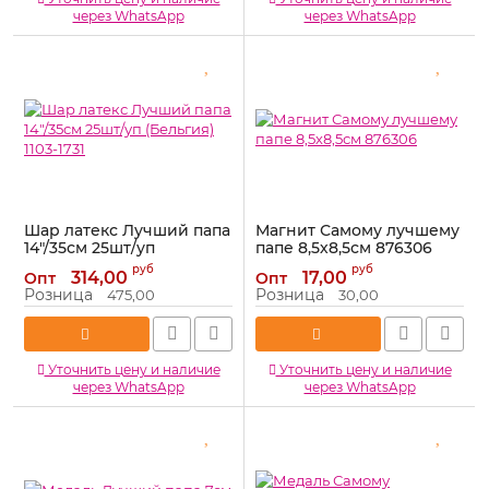
через WhatsApp
через WhatsApp
Шар латекс Лучший папа
Магнит Самому лучшему
14"/35см 25шт/уп
папе 8,5х8,5см 876306
(Бельгия) 1103-1731
Артикул:
876306
руб
руб
314,00
17,00
Опт
Опт
Артикул:
1103-1731
Розница
Розница
475,00
30,00
Уточнить цену и наличие
Уточнить цену и наличие
через WhatsApp
через WhatsApp