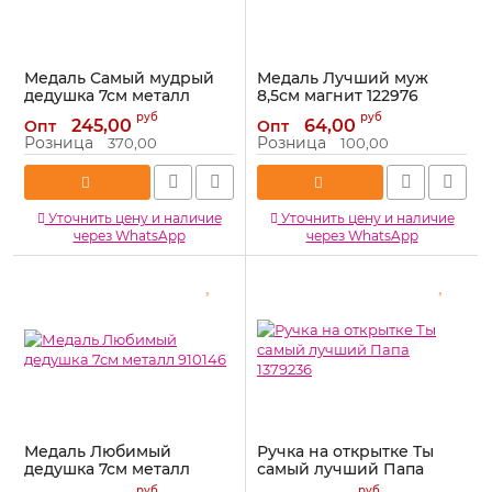
Медаль Самый мудрый
Медаль Лучший муж
дедушка 7см металл
8,5см магнит 122976
1243716
Артикул:
122976
руб
руб
245,00
64,00
Опт
Опт
Артикул:
1243716
Розница
Розница
370,00
100,00
Уточнить цену и наличие
Уточнить цену и наличие
через WhatsApp
через WhatsApp
Медаль Любимый
Ручка на открытке Ты
дедушка 7см металл
самый лучший Папа
910146
1379236
руб
руб