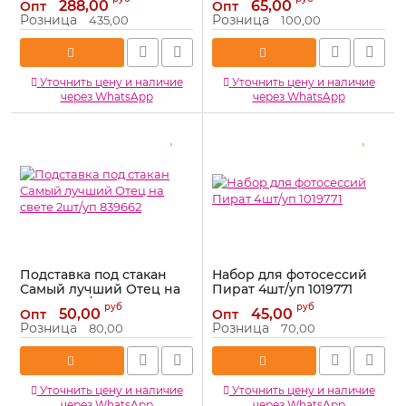
288,00
65,00
Опт
Опт
Артикул:
910146
Артикул:
1379236
Розница
Розница
435,00
100,00
Уточнить цену и наличие
Уточнить цену и наличие
через WhatsApp
через WhatsApp
Подставка под стакан
Набор для фотосессий
Самый лучший Отец на
Пират 4шт/уп 1019771
свете 2шт/уп 839662
Артикул:
1019771
руб
руб
50,00
45,00
Опт
Опт
Артикул:
839662
Розница
Розница
80,00
70,00
Уточнить цену и наличие
Уточнить цену и наличие
через WhatsApp
через WhatsApp