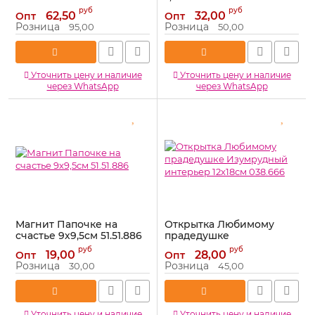
Артикул:
160984
Артикул:
51.51.885
руб
руб
62,50
32,00
Опт
Опт
Розница
Розница
95,00
50,00
Уточнить цену и наличие
Уточнить цену и наличие
через WhatsApp
через WhatsApp
Магнит Папочке на
Открытка Любимому
счастье 9х9,5см 51.51.886
прадедушке
Изумрудный интерьер
Артикул:
51.51.886
руб
руб
19,00
28,00
Опт
Опт
12х18см 038.666
Розница
Розница
30,00
45,00
Артикул:
038.666
Уточнить цену и наличие
Уточнить цену и наличие