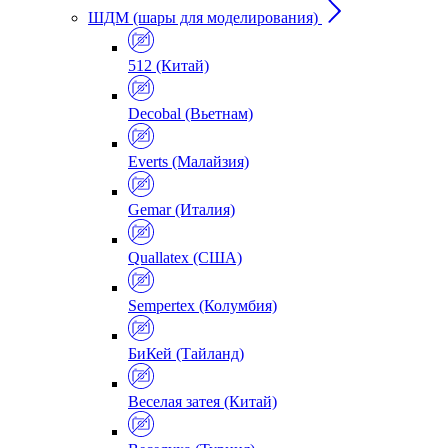
ШДМ (шары для моделирования)
512 (Китай)
Decobal (Вьетнам)
Everts (Малайзия)
Gemar (Италия)
Quallatex (США)
Sempertex (Колумбия)
БиКей (Тайланд)
Веселая затея (Китай)