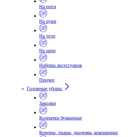
На ноги
На руки
На тело
На шею
Наборы аксессуаров
Прочее
Головные уборы
Заколки
Колпачки бумажные
Короны, тиары, диадемы, кокошники