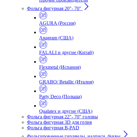
Фольга фигурная 20"- 70"
AGURA (Россия)
Anagram (США)
FALALI и другие (Китай)
Flexmetal (Испания)
GRABO/ Betallic (Италия)
Party Deco (Польша)
Qualatex и другие (США)
Фольга фигурная 22"- 70" головы
Фольга фигурная 3D для гелия
Фольга фигурная B-PAD
Фольгированные гирлянды, надписи, буквы