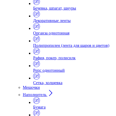
Бечевка, шпагат, шнуры
Декоративные ленты
Органза однотонная
Полипропилен (лента для шаров и цветов)
Рафия, покер, полисилк
Репс однотонный
Сетка, холщевка
Мешочки
Наполнитель
Бумага