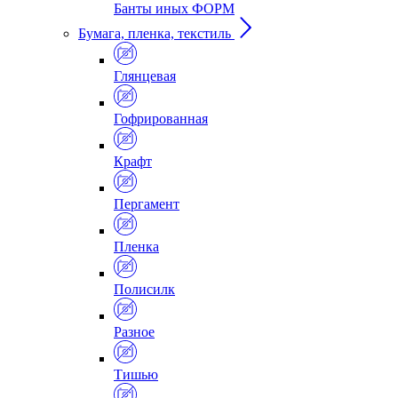
Банты иных ФОРМ
Бумага, пленка, текстиль
Глянцевая
Гофрированная
Крафт
Пергамент
Пленка
Полисилк
Разное
Тишью