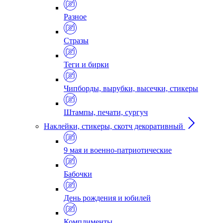
Разное
Стразы
Теги и бирки
Чипборды, вырубки, высечки, стикеры
Штампы, печати, сургуч
Наклейки, стикеры, скотч декоративный
9 мая и военно-патриотические
Бабочки
День рождения и юбилей
Комплименты