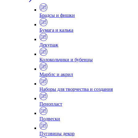
Брадсы и фишки
Бумага и калька
Декупаж
Колокольчики и бубенцы
Марблс и акрил
Наборы для творчества и создания
Пенопласт
Подвески
Пуговицы декор