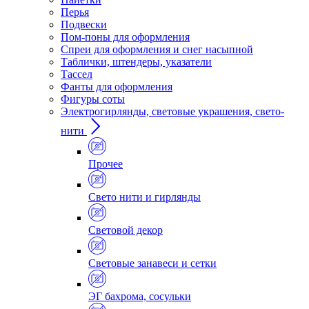
Перья
Подвески
Пом-поны для оформления
Спреи для оформления и снег насыпной
Таблички, штендеры, указатели
Тассел
Фанты для оформления
Фигуры соты
Электрогирлянды, световые украшения, свето-
нити
Прочее
Свето нити и гирлянды
Световой декор
Световые занавеси и сетки
ЭГ бахрома, сосульки