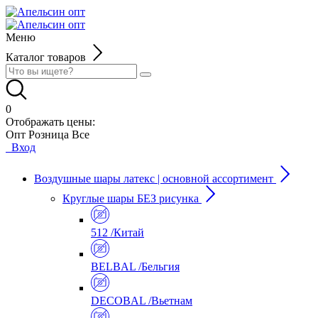
Меню
Каталог товаров
0
Отображать цены:
Опт
Розница
Все
Вход
Воздушные шары латекс | основной ассортимент
Круглые шары БЕЗ рисунка
512 /Китай
BELBAL /Бельгия
DECOBAL /Вьетнам