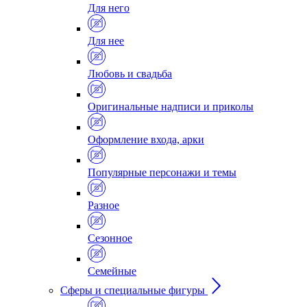
Для него
Для нее
Любовь и свадьба
Оригинальные надписи и приколы
Оформление входа, арки
Популярные персонажи и темы
Разное
Сезонное
Семейные
Сферы и специальные фигуры