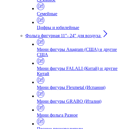
Семейные
Цифры и юбилейные
Фольга фигурная 11"- 24" для воздуха
Мини фигуры Anagram (США) и другие
США
Мини фигуры FALALI (Китай) и другие
Китай
Мини фигуры Flexmetal (Испания)
Мини фигуры GRABO (Италия)
Мини фольга Разное
Прочие производители