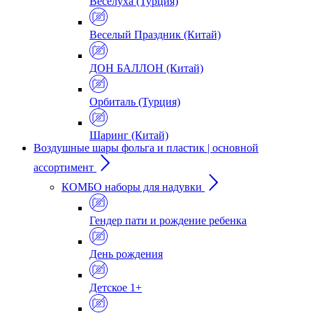
Веселуха (Турция)
Веселый Праздник (Китай)
ДОН БАЛЛОН (Китай)
Орбиталь (Турция)
Шаринг (Китай)
Воздушные шары фольга и пластик | основной
ассортимент
КОМБО наборы для надувки
Гендер пати и рождение ребенка
День рождения
Детское 1+