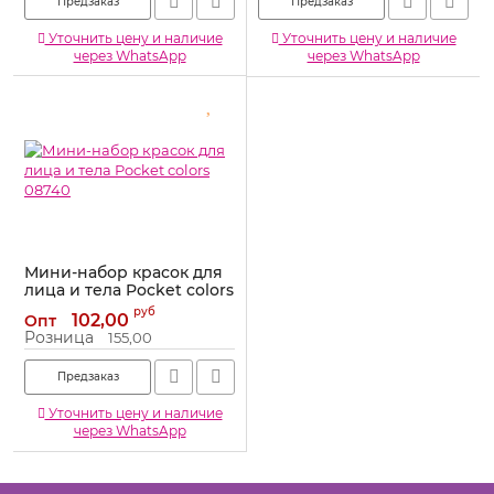
Предзаказ
Предзаказ
Уточнить цену и наличие
Уточнить цену и наличие
через WhatsApp
через WhatsApp
Мини-набор красок для
лица и тела Pocket colors
08740
руб
102,00
Опт
Артикул:
08740
Розница
155,00
Предзаказ
Уточнить цену и наличие
через WhatsApp