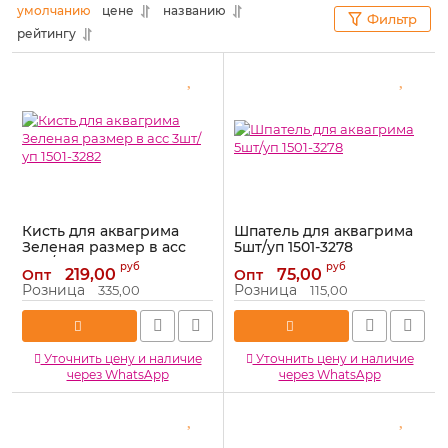
умолчанию
цене
названию
Фильтр
рейтингу
Кисть для аквагрима
Шпатель для аквагрима
Зеленая размер в асс
5шт/уп 1501-3278
3шт/уп 1501-3282
Артикул:
1501-3278
руб
руб
219,00
75,00
Опт
Опт
Артикул:
1501-3282
Розница
Розница
335,00
115,00
Уточнить цену и наличие
Уточнить цену и наличие
через WhatsApp
через WhatsApp