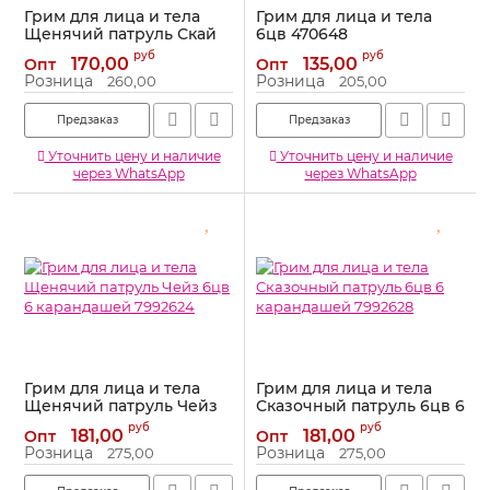
Грим для лица и тела
Грим для лица и тела
Щенячий патруль Скай
6цв 470648
8цв 7992626
Артикул:
470648
руб
руб
170,00
135,00
Опт
Опт
Артикул:
7992626
Розница
Розница
260,00
205,00
Предзаказ
Предзаказ
Уточнить цену и наличие
Уточнить цену и наличие
через WhatsApp
через WhatsApp
Грим для лица и тела
Грим для лица и тела
Щенячий патруль Чейз
Сказочный патруль 6цв 6
6цв 6 карандашей
карандашей 7992628
руб
руб
181,00
181,00
Опт
Опт
7992624
Артикул:
7992628
Розница
Розница
275,00
275,00
Артикул:
7992624