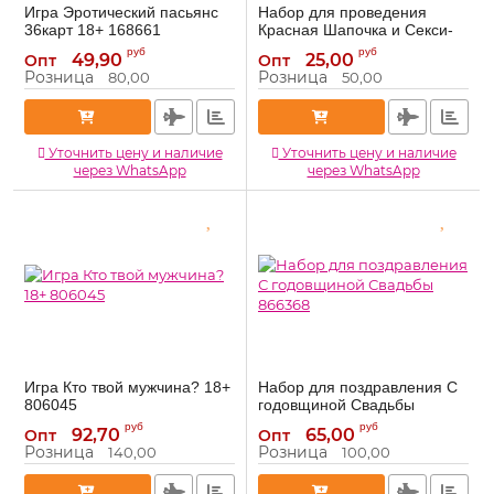
Игра Эротический пасьянс
Набор для проведения
36карт 18+ 168661
Красная Шапочка и Секси-
Волк 18+ 1149206
168661
Артикул:
руб
руб
49,90
25,00
Опт
Опт
1149206
Артикул:
Розница
Розница
80,00
50,00
Уточнить цену и наличие
Уточнить цену и наличие
через WhatsApp
через WhatsApp
Игра Кто твой мужчина? 18+
Набор для поздравления С
806045
годовщиной Свадьбы
866368
806045
Артикул:
руб
руб
92,70
65,00
Опт
Опт
866368
Артикул:
Розница
Розница
140,00
100,00