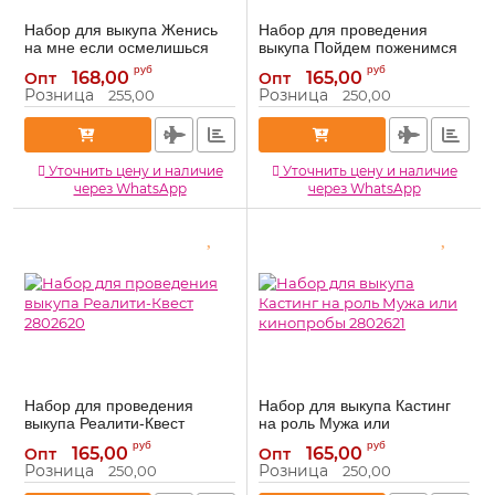
Набор для выкупа Женись
Набор для проведения
на мне если осмелишься
выкупа Пойдем поженимся
2802622
2802619
руб
руб
168,00
165,00
Опт
Опт
2802622
2802619
Артикул:
Артикул:
Розница
Розница
255,00
250,00
Уточнить цену и наличие
Уточнить цену и наличие
через WhatsApp
через WhatsApp
Набор для проведения
Набор для выкупа Кастинг
выкупа Реалити-Квест
на роль Мужа или
2802620
кинопробы 2802621
руб
руб
165,00
165,00
Опт
Опт
2802620
2802621
Артикул:
Артикул:
Розница
Розница
250,00
250,00