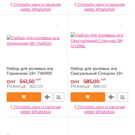
Уточнить цену и наличие
Уточнить цену и наличие
через WhatsApp
через WhatsApp
Набор для ролевых игр
Набор для ролевых игр
Горничная 18+ 746900
Сексуальный Спецназ 18+
1012982
746900
Артикул:
руб
руб
541,50
585,00
Опт
Опт
1012982
Артикул:
Розница
Розница
820,00
885,00
Уточнить цену и наличие
Уточнить цену и наличие
через WhatsApp
через WhatsApp