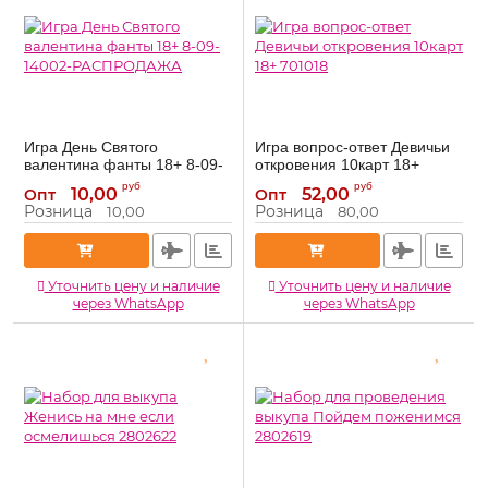
Игра День Святого
Игра вопрос-ответ Девичьи
валентина фанты 18+ 8-09-
откровения 10карт 18+
14002-РАСПРОДАЖА
701018
руб
руб
10,00
52,00
Опт
Опт
8-09-14002-
701018
Артикул:
Артикул:
Розница
Розница
10,00
80,00
РАСПРОДАЖА
Уточнить цену и наличие
Уточнить цену и наличие
через WhatsApp
через WhatsApp