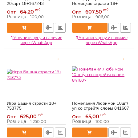
20карт 18+167243
Немецкие страсти 18+
1012995
167243
Артикул:
руб
руб
64,20
607,50
Опт
Опт
1012995
Артикул:
Розница
Розница
100,00
906,00
Уточнить цену и наличие
Уточнить цену и наличие
через WhatsApp
через WhatsApp
Игра Башня страсти 18+
Пожелания Любимой 10шт/
753775
уп со стрейтч слоем 841607
753775
841607
Артикул:
Артикул:
руб
руб
625,00
65,00
Опт
Опт
Розница
Розница
1 250,00
100,00