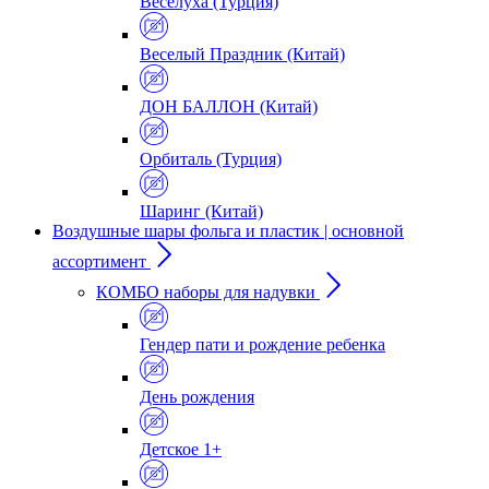
Веселуха (Турция)
Веселый Праздник (Китай)
ДОН БАЛЛОН (Китай)
Орбиталь (Турция)
Шаринг (Китай)
Воздушные шары фольга и пластик | основной
ассортимент
КОМБО наборы для надувки
Гендер пати и рождение ребенка
День рождения
Детское 1+