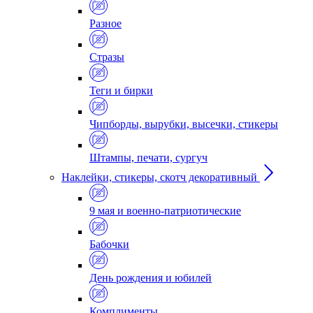
Разное
Стразы
Теги и бирки
Чипборды, вырубки, высечки, стикеры
Штампы, печати, сургуч
Наклейки, стикеры, скотч декоративный
9 мая и военно-патриотические
Бабочки
День рождения и юбилей
Комплименты