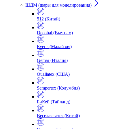
ШДМ (шары для моделирования)
512 (Китай)
Decobal (Вьетнам)
Everts (Малайзия)
Gemar (Италия)
Quallatex (США)
Sempertex (Колумбия)
БиКей (Тайланд)
Веселая затея (Китай)