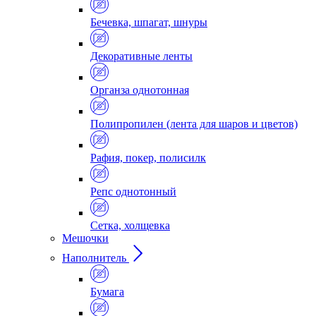
Бечевка, шпагат, шнуры
Декоративные ленты
Органза однотонная
Полипропилен (лента для шаров и цветов)
Рафия, покер, полисилк
Репс однотонный
Сетка, холщевка
Мешочки
Наполнитель
Бумага