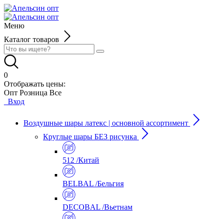
Меню
Каталог товаров
0
Отображать цены:
Опт
Розница
Все
Вход
Воздушные шары латекс | основной ассортимент
Круглые шары БЕЗ рисунка
512 /Китай
BELBAL /Бельгия
DECOBAL /Вьетнам