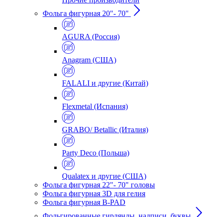
Фольга фигурная 20"- 70"
AGURA (Россия)
Anagram (США)
FALALI и другие (Китай)
Flexmetal (Испания)
GRABO/ Betallic (Италия)
Party Deco (Польша)
Qualatex и другие (США)
Фольга фигурная 22"- 70" головы
Фольга фигурная 3D для гелия
Фольга фигурная B-PAD
Фольгированные гирлянды, надписи, буквы