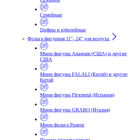
Семейные
Цифры и юбилейные
Фольга фигурная 11"- 24" для воздуха
Мини фигуры Anagram (США) и другие
США
Мини фигуры FALALI (Китай) и другие
Китай
Мини фигуры Flexmetal (Испания)
Мини фигуры GRABO (Италия)
Мини фольга Разное
Прочие производители