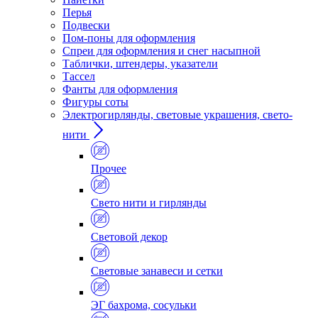
Перья
Подвески
Пом-поны для оформления
Спреи для оформления и снег насыпной
Таблички, штендеры, указатели
Тассел
Фанты для оформления
Фигуры соты
Электрогирлянды, световые украшения, свето-
нити
Прочее
Свето нити и гирлянды
Световой декор
Световые занавеси и сетки
ЭГ бахрома, сосульки