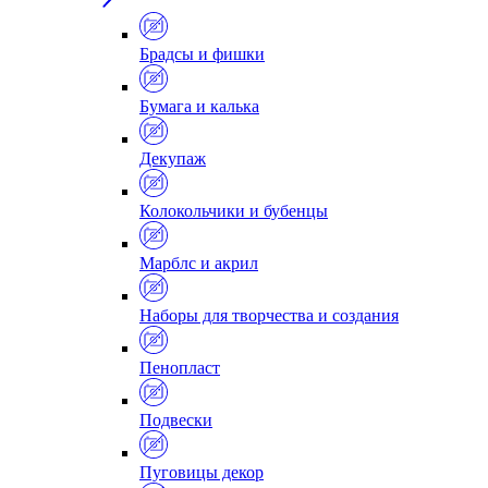
Брадсы и фишки
Бумага и калька
Декупаж
Колокольчики и бубенцы
Марблс и акрил
Наборы для творчества и создания
Пенопласт
Подвески
Пуговицы декор