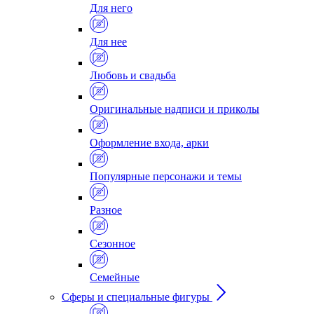
Для него
Для нее
Любовь и свадьба
Оригинальные надписи и приколы
Оформление входа, арки
Популярные персонажи и темы
Разное
Сезонное
Семейные
Сферы и специальные фигуры