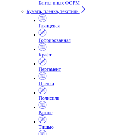
Банты иных ФОРМ
Бумага, пленка, текстиль
Глянцевая
Гофрированная
Крафт
Пергамент
Пленка
Полисилк
Разное
Тишью