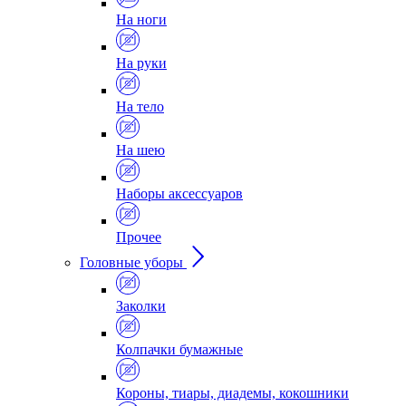
На ноги
На руки
На тело
На шею
Наборы аксессуаров
Прочее
Головные уборы
Заколки
Колпачки бумажные
Короны, тиары, диадемы, кокошники