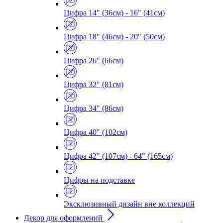
Цифра 14" (36см) - 16" (41см)
Цифра 18" (46см) - 20" (50см)
Цифра 26" (66см)
Цифра 32" (81см)
Цифра 34" (86см)
Цифра 40" (102см)
Цифра 42" (107см) - 64" (165см)
Цифры на подставке
Эксклюзивный дизайн вне коллекций
Декор для оформлений