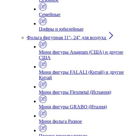
Семейные
Цифры и юбилейные
Фольга фигурная 11"- 24" для воздуха
Мини фигуры Anagram (США) и другие
США
Мини фигуры FALALI (Китай) и другие
Китай
Мини фигуры Flexmetal (Испания)
Мини фигуры GRABO (Италия)
Мини фольга Разное
Прочие производители