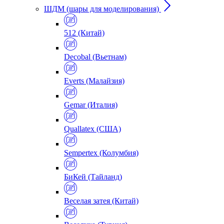
ШДМ (шары для моделирования)
512 (Китай)
Decobal (Вьетнам)
Everts (Малайзия)
Gemar (Италия)
Quallatex (США)
Sempertex (Колумбия)
БиКей (Тайланд)
Веселая затея (Китай)