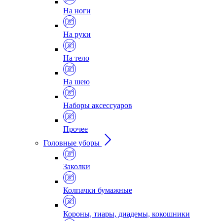
На ноги
На руки
На тело
На шею
Наборы аксессуаров
Прочее
Головные уборы
Заколки
Колпачки бумажные
Короны, тиары, диадемы, кокошники