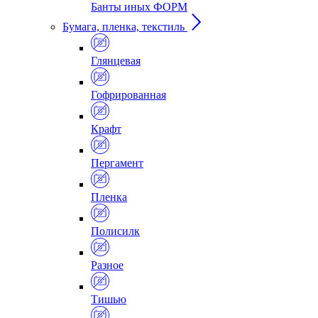
Банты иных ФОРМ
Бумага, пленка, текстиль
Глянцевая
Гофрированная
Крафт
Пергамент
Пленка
Полисилк
Разное
Тишью