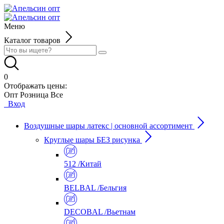
Меню
Каталог товаров
0
Отображать цены:
Опт
Розница
Все
Вход
Воздушные шары латекс | основной ассортимент
Круглые шары БЕЗ рисунка
512 /Китай
BELBAL /Бельгия
DECOBAL /Вьетнам