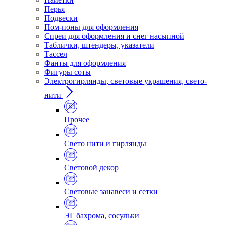
Перья
Подвески
Пом-поны для оформления
Спреи для оформления и снег насыпной
Таблички, штендеры, указатели
Тассел
Фанты для оформления
Фигуры соты
Электрогирлянды, световые украшения, свето-
нити
Прочее
Свето нити и гирлянды
Световой декор
Световые занавеси и сетки
ЭГ бахрома, сосульки