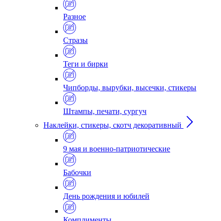
Разное
Стразы
Теги и бирки
Чипборды, вырубки, высечки, стикеры
Штампы, печати, сургуч
Наклейки, стикеры, скотч декоративный
9 мая и военно-патриотические
Бабочки
День рождения и юбилей
Комплименты