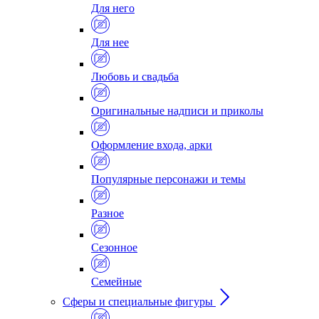
Для него
Для нее
Любовь и свадьба
Оригинальные надписи и приколы
Оформление входа, арки
Популярные персонажи и темы
Разное
Сезонное
Семейные
Сферы и специальные фигуры