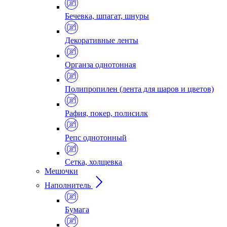
Бечевка, шпагат, шнуры
Декоративные ленты
Органза однотонная
Полипропилен (лента для шаров и цветов)
Рафия, покер, полисилк
Репс однотонный
Сетка, холщевка
Мешочки
Наполнитель
Бумага