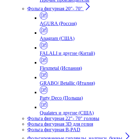
Фольга фигурная 20"- 70"
AGURA (Россия)
Anagram (США)
FALALI и другие (Китай)
Flexmetal (Испания)
GRABO/ Betallic (Италия)
Party Deco (Польша)
Qualatex и другие (США)
Фольга фигурная 22"- 70" головы
Фольга фигурная 3D для гелия
Фольга фигурная B-PAD
Фольгированные гирлянды, надписи, буквы