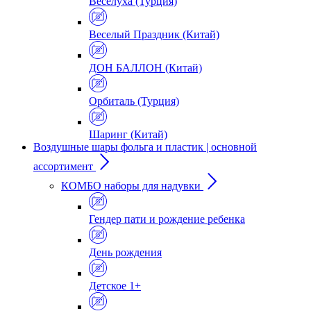
Веселуха (Турция)
Веселый Праздник (Китай)
ДОН БАЛЛОН (Китай)
Орбиталь (Турция)
Шаринг (Китай)
Воздушные шары фольга и пластик | основной
ассортимент
КОМБО наборы для надувки
Гендер пати и рождение ребенка
День рождения
Детское 1+