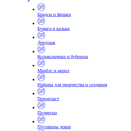
Брадсы и фишки
Бумага и калька
Декупаж
Колокольчики и бубенцы
Марблс и акрил
Наборы для творчества и создания
Пенопласт
Подвески
Пуговицы декор