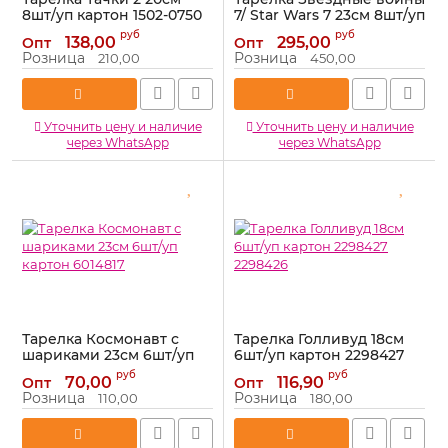
8шт/уп картон 1502-0750
7/ Star Wars 7 23см 8шт/уп
картон 1502-1923 86210
Артикул:
1502-0750
руб
руб
138,00
295,00
Опт
Опт
Артикул:
1502-1923
Розница
Розница
210,00
450,00
Уточнить цену и наличие
Уточнить цену и наличие
через WhatsApp
через WhatsApp
Тарелка Космонавт с
Тарелка Голливуд 18см
шариками 23см 6шт/уп
6шт/уп картон 2298427
картон 6014817
2298426
руб
руб
70,00
116,90
Опт
Опт
Артикул:
6014817
Артикул:
2298427
Розница
Розница
110,00
180,00