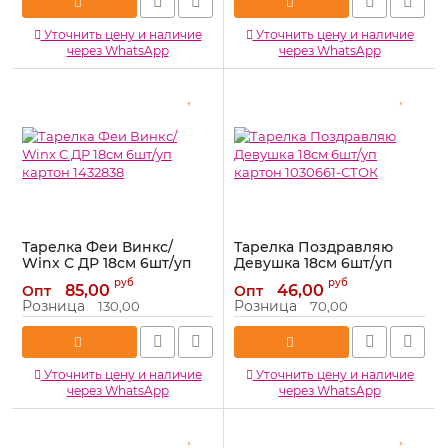
Уточнить цену и наличие
Уточнить цену и наличие
через WhatsApp
через WhatsApp
Тарелка Феи Винкс/
Тарелка Поздравляю
Winx С ДР 18см 6шт/уп
Девушка 18см 6шт/уп
картон 1432838
картон 1030661-СТОК
руб
руб
85,00
46,00
Опт
Опт
Артикул:
1432838
Артикул:
1030661-СТОК
Розница
Розница
130,00
70,00
Уточнить цену и наличие
Уточнить цену и наличие
через WhatsApp
через WhatsApp