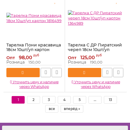
Тарелка Пони красавица
Тарелка С ДР Пиратский
18см 10шт/уп картон
череп 18см 10шт/уп
1816499
картон 1364989
руб
руб
98,00
125,00
Опт
Опт
Артикул:
1816499
Артикул:
1364989
Розница
Розница
150,00
190,00
Уточнить цену и наличие
Уточнить цену и наличие
через WhatsApp
через WhatsApp
1
2
3
4
5
...
13
все
вперёд »