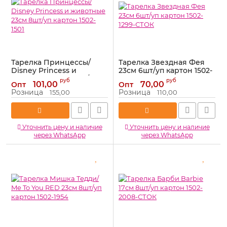
Тарелка Принцессы/
Тарелка Звездная Фея
Disney Princess и
23см 6шт/уп картон 1502-
животные 23см 8шт/уп
1299-СТОК
руб
руб
101,00
70,00
Опт
Опт
картон 1502-1501
Артикул:
1502-1299-СТОК
Розница
Розница
155,00
110,00
Артикул:
1502-1501
Уточнить цену и наличие
Уточнить цену и наличие
через WhatsApp
через WhatsApp