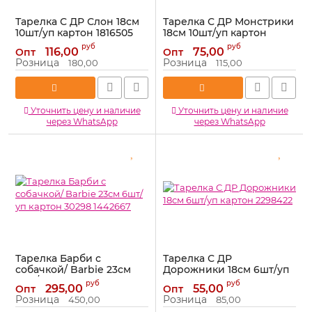
Тарелка С ДР Слон 18см
Тарелка С ДР Монстрики
10шт/уп картон 1816505
18см 10шт/уп картон
2844441
Артикул:
1816505
руб
руб
116,00
75,00
Опт
Опт
Артикул:
2844441
Розница
Розница
180,00
115,00
Уточнить цену и наличие
Уточнить цену и наличие
через WhatsApp
через WhatsApp
Тарелка Барби с
Тарелка С ДР
собачкой/ Barbie 23см
Дорожники 18см 6шт/уп
6шт/уп картон 30298
картон 2298422
руб
руб
295,00
55,00
Опт
Опт
1442667
Артикул:
2298422
Розница
Розница
450,00
85,00
Артикул:
1442667