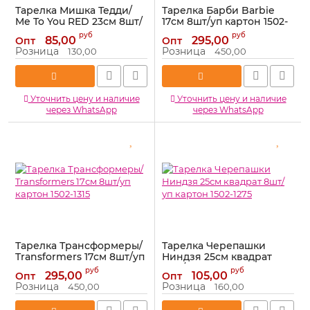
Тарелка Мишка Тедди/
Тарелка Барби Barbie
Me To You RED 23см 8шт/
17см 8шт/уп картон 1502-
уп картон 1502-1954
2008-СТОК
руб
руб
85,00
295,00
Опт
Опт
Артикул:
1502-1954
Артикул:
1502-2008-СТОК
Розница
Розница
130,00
450,00
Уточнить цену и наличие
Уточнить цену и наличие
через WhatsApp
через WhatsApp
Тарелка Трансформеры/
Тарелка Черепашки
Transformers 17см 8шт/уп
Ниндзя 25см квадрат
картон 1502-1315
8шт/уп картон 1502-1275
руб
руб
295,00
105,00
Опт
Опт
Артикул:
1502-1315
Артикул:
1502-1275
Розница
Розница
450,00
160,00