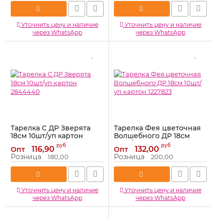
Уточнить цену и наличие
Уточнить цену и наличие
через WhatsApp
через WhatsApp
Тарелка С ДР Зверята
Тарелка Фея цветочная
18см 10шт/уп картон
Волшебного ДР 18см
2844440
10шт/уп картон 1227823
руб
руб
116,90
132,00
Опт
Опт
Артикул:
2844440
Артикул:
1227823
Розница
Розница
180,00
200,00
Уточнить цену и наличие
Уточнить цену и наличие
через WhatsApp
через WhatsApp