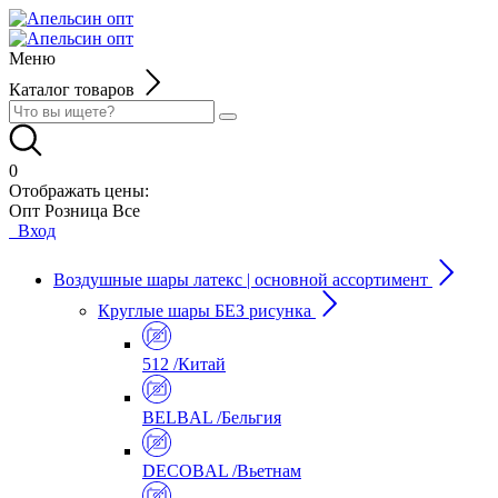
Меню
Каталог товаров
0
Отображать цены:
Опт
Розница
Все
Вход
Воздушные шары латекс | основной ассортимент
Круглые шары БЕЗ рисунка
512 /Китай
BELBAL /Бельгия
DECOBAL /Вьетнам