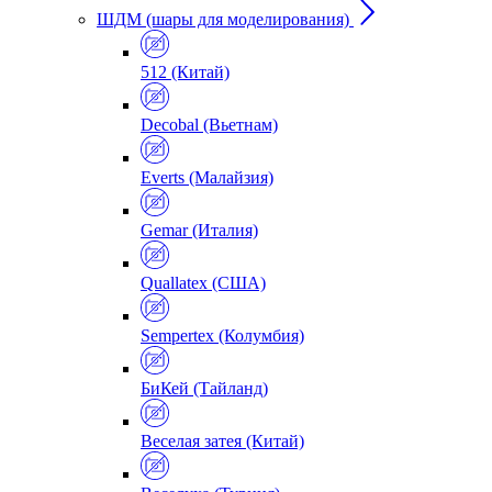
ШДМ (шары для моделирования)
512 (Китай)
Decobal (Вьетнам)
Everts (Малайзия)
Gemar (Италия)
Quallatex (США)
Sempertex (Колумбия)
БиКей (Тайланд)
Веселая затея (Китай)