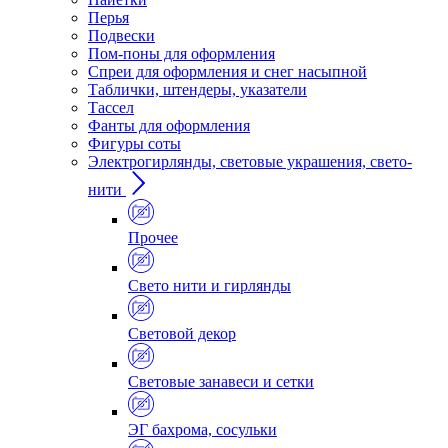
Перья
Подвески
Пом-поны для оформления
Спреи для оформления и снег насыпной
Таблички, штендеры, указатели
Тассел
Фанты для оформления
Фигуры соты
Электрогирлянды, световые украшения, свето-
нити
Прочее
Свето нити и гирлянды
Световой декор
Световые занавеси и сетки
ЭГ бахрома, сосульки