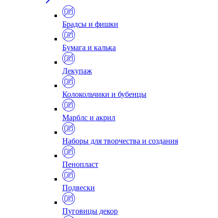
Брадсы и фишки
Бумага и калька
Декупаж
Колокольчики и бубенцы
Марблс и акрил
Наборы для творчества и создания
Пенопласт
Подвески
Пуговицы декор