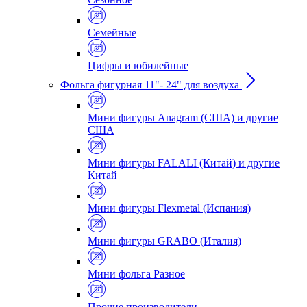
Семейные
Цифры и юбилейные
Фольга фигурная 11"- 24" для воздуха
Мини фигуры Anagram (США) и другие
США
Мини фигуры FALALI (Китай) и другие
Китай
Мини фигуры Flexmetal (Испания)
Мини фигуры GRABO (Италия)
Мини фольга Разное
Прочие производители