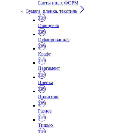
Банты иных ФОРМ
Бумага, пленка, текстиль
Глянцевая
Гофрированная
Крафт
Пергамент
Пленка
Полисилк
Разное
Тишью