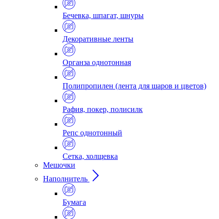
Бечевка, шпагат, шнуры
Декоративные ленты
Органза однотонная
Полипропилен (лента для шаров и цветов)
Рафия, покер, полисилк
Репс однотонный
Сетка, холщевка
Мешочки
Наполнитель
Бумага