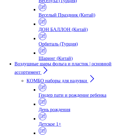
Веселуха (Турция)
Веселый Праздник (Китай)
ДОН БАЛЛОН (Китай)
Орбиталь (Турция)
Шаринг (Китай)
Воздушные шары фольга и пластик | основной
ассортимент
КОМБО наборы для надувки
Гендер пати и рождение ребенка
День рождения
Детское 1+