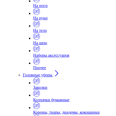
На ноги
На руки
На тело
На шею
Наборы аксессуаров
Прочее
Головные уборы
Заколки
Колпачки бумажные
Короны, тиары, диадемы, кокошники