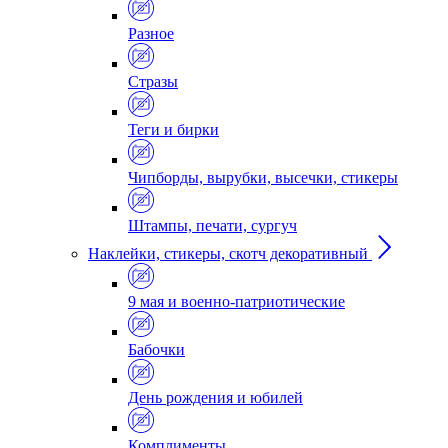
Разное
Стразы
Теги и бирки
Чипборды, вырубки, высечки, стикеры
Штампы, печати, сургуч
Наклейки, стикеры, скотч декоративный
9 мая и военно-патриотические
Бабочки
День рождения и юбилей
Комплименты