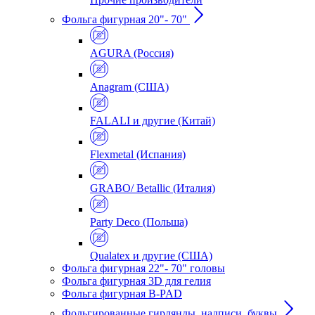
Фольга фигурная 20"- 70"
AGURA (Россия)
Anagram (США)
FALALI и другие (Китай)
Flexmetal (Испания)
GRABO/ Betallic (Италия)
Party Deco (Польша)
Qualatex и другие (США)
Фольга фигурная 22"- 70" головы
Фольга фигурная 3D для гелия
Фольга фигурная B-PAD
Фольгированные гирлянды, надписи, буквы