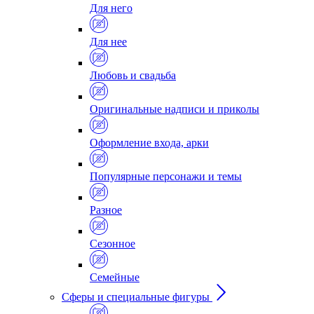
Для него
Для нее
Любовь и свадьба
Оригинальные надписи и приколы
Оформление входа, арки
Популярные персонажи и темы
Разное
Сезонное
Семейные
Сферы и специальные фигуры