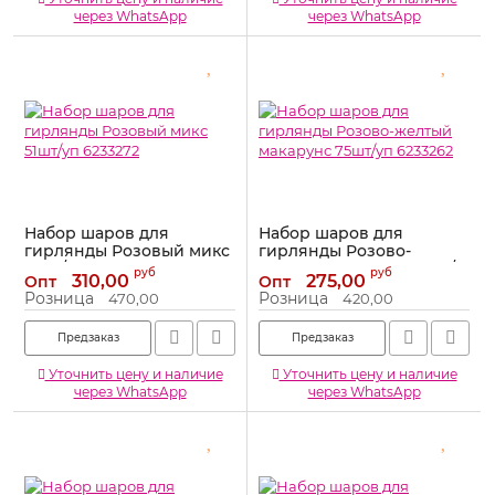
через WhatsApp
через WhatsApp
Набор шаров для
Набор шаров для
гирлянды Розовый микс
гирлянды Розово-
51шт/уп 6233272
желтый макарунс 75шт/
руб
руб
310,00
275,00
Опт
Опт
уп 6233262
Артикул:
6233272
Розница
Розница
470,00
420,00
Артикул:
6233262
Предзаказ
Предзаказ
Уточнить цену и наличие
Уточнить цену и наличие
через WhatsApp
через WhatsApp