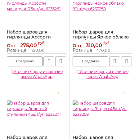
Набор шаров для
Набор шаров для
гирлянды Ассорти
гирлянды Яркое облако
макарунс 75шт/уп
82шт/уп 6233258
руб
руб
275,00
310,00
Опт
Опт
6233261
Артикул:
6233258
Розница
Розница
420,00
470,00
Артикул:
6233261
Предзаказ
Предзаказ
Уточнить цену и наличие
Уточнить цену и наличие
через WhatsApp
через WhatsApp
Набор шаров для
Набор шаров для