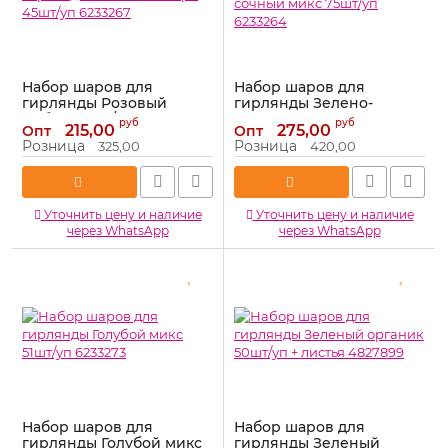
Набор шаров для
Набор шаров для
гирлянды Розовый
гирлянды Зелено-
омбре 45шт/уп 6233267
желтый сочный микс
руб
руб
215,00
275,00
Опт
Опт
75шт/уп 6233264
Артикул:
6233267
Розница
Розница
325,00
420,00
Артикул:
6233264
Уточнить цену и наличие
Уточнить цену и наличие
через WhatsApp
через WhatsApp
Набор шаров для
Набор шаров для
гирлянды Голубой микс
гирлянды Зеленый