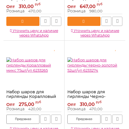
51шт/уп 6233273
органик 50шт/уп + листья
руб
руб
310,00
647,00
Опт
Опт
4827899
Артикул:
6233273
Розница
Розница
470,00
980,00
Артикул:
4827899
Уточнить цену и наличие
Уточнить цену и наличие
через WhatsApp
через WhatsApp
Набор шаров для
Набор шаров для
гирлянды Коралловый
гирлянды Черно-
микс 75шт/уп 6233265
золотой 52шт/уп 6233274
руб
руб
275,00
310,00
Опт
Опт
Артикул:
6233265
Артикул:
6233274
Розница
Розница
420,00
470,00
Предзаказ
Предзаказ
Уточнить цену и наличие
Уточнить цену и наличие