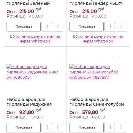
гирлянды Зеленый
гирлянды Гендер 45шт/
стильный 45шт/уп
уп 6233268
руб
руб
215,00
215,00
Опт
Опт
6233271
Артикул:
6233268
Розница
Розница
400,00
400,00
Артикул:
6233271
Предзаказ
Предзаказ
Уточнить цену и наличие
Уточнить цену и наличие
через WhatsApp
через WhatsApp
Набор шаров для
Набор шаров для
гирлянды Радужная
гирлянды Сине-голубой
микс 5м 4684506
омбре 2,5м 4827897
руб
руб
921,80
579,80
Опт
Опт
Артикул:
4684506
Артикул:
4684506
Розница
Розница
1 317,00
828,00
Предзаказ
Предзаказ