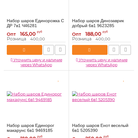
Набор шаров Единорожка С
Набор шаров Динозаврик
ДР 7в1 Ч46281
добрый 6в1 9623285
Ч46281
9623285
Артикул:
Артикул:
руб
руб
165,00
188,00
Опт
Опт
Розница
Розница
400,00
400,00
Уточнить цену и наличие
Уточнить цену и наличие
через WhatsApp
через WhatsApp
Набор шаров Единорог
Набор шаров Енот веселый
макарунс 6в1 9469185
6в1 5205390
9469185
5205390
Артикул:
Артикул:
руб
руб