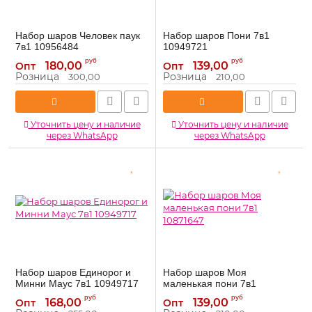
Набор шаров Человек паук
Набор шаров Пони 7в1
7в1 10956484
10949721
10956484
10949721
Артикул:
Артикул:
руб
руб
180,00
139,00
Опт
Опт
Розница
Розница
300,00
210,00
Уточнить цену и наличие
Уточнить цену и наличие
через WhatsApp
через WhatsApp
Набор шаров Единорог и
Набор шаров Моя
Минни Маус 7в1 10949717
маленькая пони 7в1
10871647
10949717
Артикул:
руб
руб
168,00
139,00
Опт
Опт
10871647
Артикул: