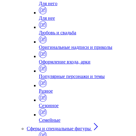
Для него
Для нее
Любовь и свадьба
Оригинальные надписи и приколы
Оформление входа, арки
Популярные персонажи и темы
Разное
Сезонное
Семейные
Сферы и специальные фигуры