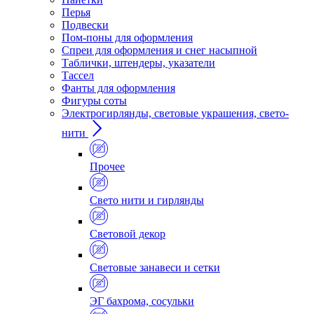
Перья
Подвески
Пом-поны для оформления
Спреи для оформления и снег насыпной
Таблички, штендеры, указатели
Тассел
Фанты для оформления
Фигуры соты
Электрогирлянды, световые украшения, свето-
нити
Прочее
Свето нити и гирлянды
Световой декор
Световые занавеси и сетки
ЭГ бахрома, сосульки