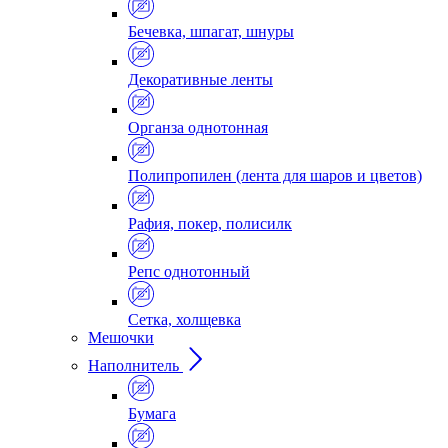
Бечевка, шпагат, шнуры
Декоративные ленты
Органза однотонная
Полипропилен (лента для шаров и цветов)
Рафия, покер, полисилк
Репс однотонный
Сетка, холщевка
Мешочки
Наполнитель
Бумага