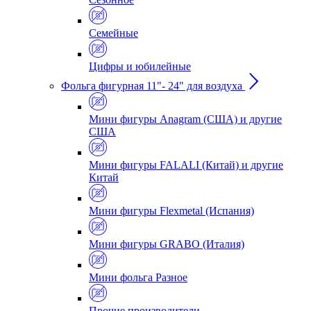
Семейные
Цифры и юбилейные
Фольга фигурная 11"- 24" для воздуха
Мини фигуры Anagram (США) и другие
США
Мини фигуры FALALI (Китай) и другие
Китай
Мини фигуры Flexmetal (Испания)
Мини фигуры GRABO (Италия)
Мини фольга Разное
Прочие производители