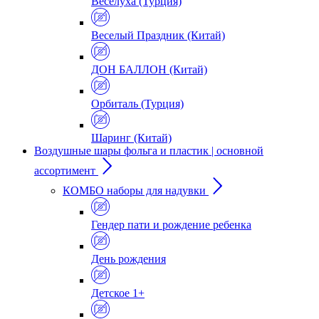
Веселуха (Турция)
Веселый Праздник (Китай)
ДОН БАЛЛОН (Китай)
Орбиталь (Турция)
Шаринг (Китай)
Воздушные шары фольга и пластик | основной
ассортимент
КОМБО наборы для надувки
Гендер пати и рождение ребенка
День рождения
Детское 1+