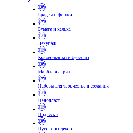
Брадсы и фишки
Бумага и калька
Декупаж
Колокольчики и бубенцы
Марблс и акрил
Наборы для творчества и создания
Пенопласт
Подвески
Пуговицы декор