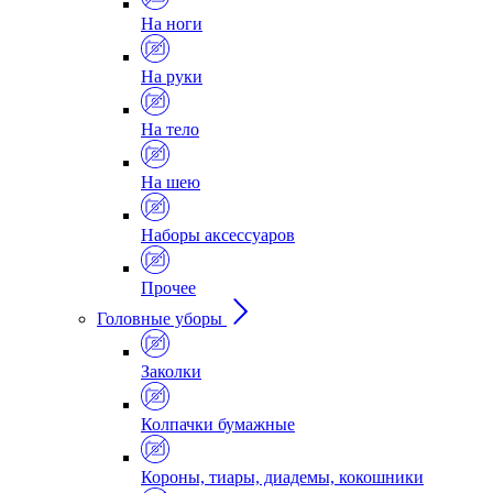
На ноги
На руки
На тело
На шею
Наборы аксессуаров
Прочее
Головные уборы
Заколки
Колпачки бумажные
Короны, тиары, диадемы, кокошники