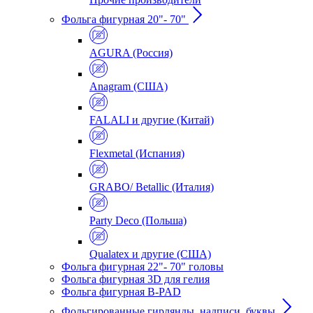
Фольга фигурная 20"- 70"
AGURA (Россия)
Anagram (США)
FALALI и другие (Китай)
Flexmetal (Испания)
GRABO/ Betallic (Италия)
Party Deco (Польша)
Qualatex и другие (США)
Фольга фигурная 22"- 70" головы
Фольга фигурная 3D для гелия
Фольга фигурная B-PAD
Фольгированные гирлянды, надписи, буквы