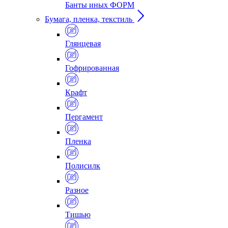
Банты иных ФОРМ
Бумага, пленка, текстиль
Глянцевая
Гофрированная
Крафт
Пергамент
Пленка
Полисилк
Разное
Тишью