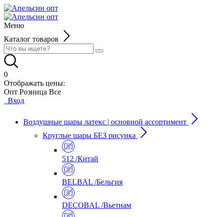
Меню
Каталог товаров
0
Отображать цены:
Опт
Розница
Все
Вход
Воздушные шары латекс | основной ассортимент
Круглые шары БЕЗ рисунка
512 /Китай
BELBAL /Бельгия
DECOBAL /Вьетнам