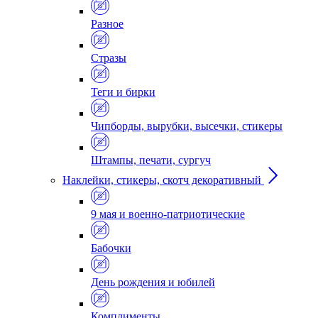
Разное
Стразы
Теги и бирки
Чипборды, вырубки, высечки, стикеры
Штампы, печати, сургуч
Наклейки, стикеры, скотч декоративный
9 мая и военно-патриотические
Бабочки
День рождения и юбилей
Комплименты