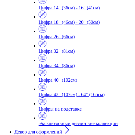
Цифра 14" (36см) - 16" (41см)
Цифра 18" (46см) - 20" (50см)
Цифра 26" (66см)
Цифра 32" (81см)
Цифра 34" (86см)
Цифра 40" (102см)
Цифра 42" (107см) - 64" (165см)
Цифры на подставке
Эксклюзивный дизайн вне коллекций
Декор для оформлений