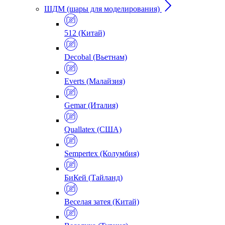
ШДМ (шары для моделирования)
512 (Китай)
Decobal (Вьетнам)
Everts (Малайзия)
Gemar (Италия)
Quallatex (США)
Sempertex (Колумбия)
БиКей (Тайланд)
Веселая затея (Китай)