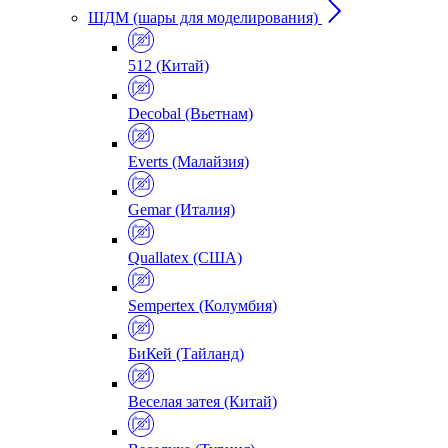
ШДМ (шары для моделирования)
512 (Китай)
Decobal (Вьетнам)
Everts (Малайзия)
Gemar (Италия)
Quallatex (США)
Sempertex (Колумбия)
БиКей (Тайланд)
Веселая затея (Китай)