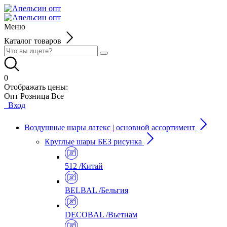
Меню
Каталог товаров
0
Отображать цены:
Опт
Розница
Все
Вход
Воздушные шары латекс | основной ассортимент
Круглые шары БЕЗ рисунка
512 /Китай
BELBAL /Бельгия
DECOBAL /Вьетнам