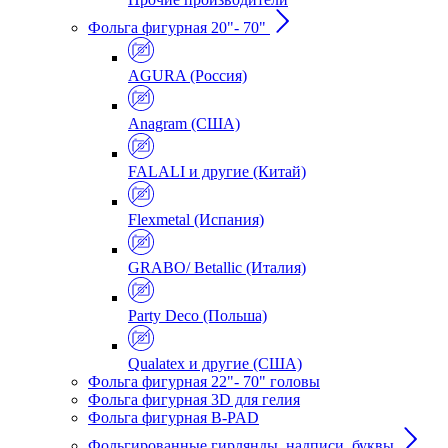
Фольга фигурная 20"- 70"
AGURA (Россия)
Anagram (США)
FALALI и другие (Китай)
Flexmetal (Испания)
GRABO/ Betallic (Италия)
Party Deco (Польша)
Qualatex и другие (США)
Фольга фигурная 22"- 70" головы
Фольга фигурная 3D для гелия
Фольга фигурная B-PAD
Фольгированные гирлянды, надписи, буквы