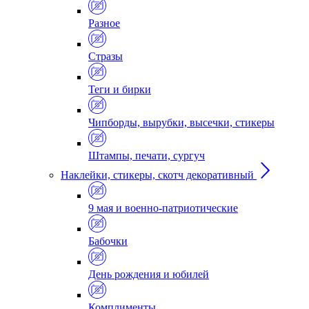
Разное
Стразы
Теги и бирки
Чипборды, вырубки, высечки, стикеры
Штампы, печати, сургуч
Наклейки, стикеры, скотч декоративный
9 мая и военно-патриотические
Бабочки
День рождения и юбилей
Комплименты