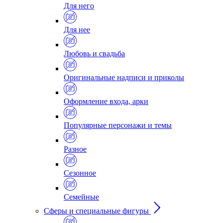
Для него
Для нее
Любовь и свадьба
Оригинальные надписи и приколы
Оформление входа, арки
Популярные персонажи и темы
Разное
Сезонное
Семейные
Сферы и специальные фигуры