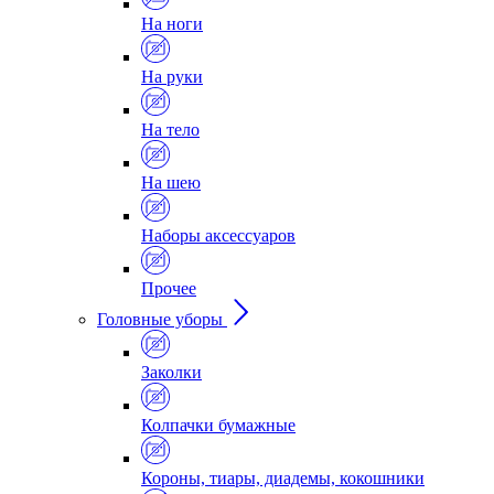
На ноги
На руки
На тело
На шею
Наборы аксессуаров
Прочее
Головные уборы
Заколки
Колпачки бумажные
Короны, тиары, диадемы, кокошники