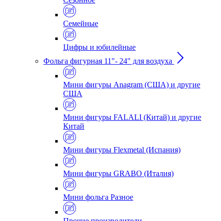
Семейные
Цифры и юбилейные
Фольга фигурная 11"- 24" для воздуха
Мини фигуры Anagram (США) и другие
США
Мини фигуры FALALI (Китай) и другие
Китай
Мини фигуры Flexmetal (Испания)
Мини фигуры GRABO (Италия)
Мини фольга Разное
Прочие производители