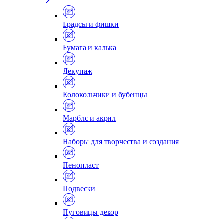
Брадсы и фишки
Бумага и калька
Декупаж
Колокольчики и бубенцы
Марблс и акрил
Наборы для творчества и создания
Пенопласт
Подвески
Пуговицы декор