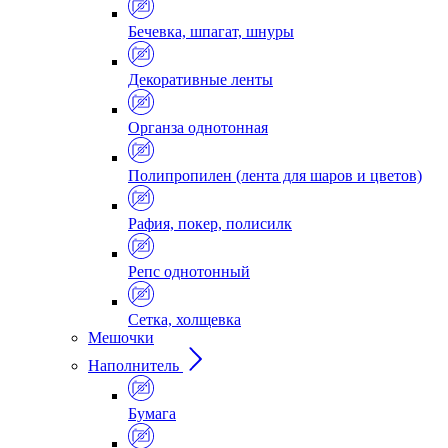
Бечевка, шпагат, шнуры
Декоративные ленты
Органза однотонная
Полипропилен (лента для шаров и цветов)
Рафия, покер, полисилк
Репс однотонный
Сетка, холщевка
Мешочки
Наполнитель
Бумага