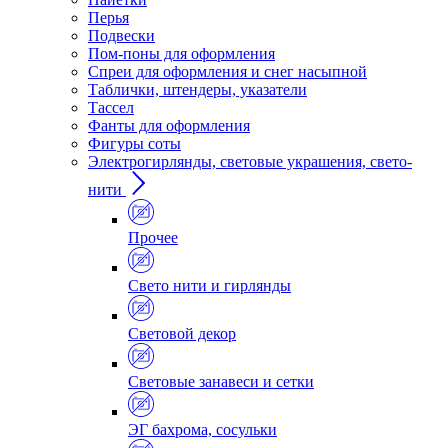
Перья
Подвески
Пом-поны для оформления
Спреи для оформления и снег насыпной
Таблички, штендеры, указатели
Тассел
Фанты для оформления
Фигуры соты
Электрогирлянды, световые украшения, свето-
нити
Прочее
Свето нити и гирлянды
Световой декор
Световые занавеси и сетки
ЭГ бахрома, сосульки