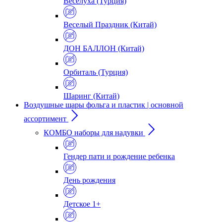
Веселуха (Турция)
Веселый Праздник (Китай)
ДОН БАЛЛОН (Китай)
Орбиталь (Турция)
Шаринг (Китай)
Воздушные шары фольга и пластик | основной
ассортимент
КОМБО наборы для надувки
Гендер пати и рождение ребенка
День рождения
Детское 1+