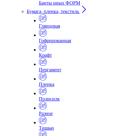
Банты иных ФОРМ
Бумага, пленка, текстиль
Глянцевая
Гофрированная
Крафт
Пергамент
Пленка
Полисилк
Разное
Тишью