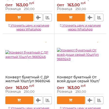
сиреневый 10шт/уп
Артикул:
9669243
руб
руб
163,00
163,00
Опт
Опт
9669238
Розница
Розница
250,00
250,00
Артикул:
9669238
Уточнить цену и наличие
Уточнить цену и наличие
через WhatsApp
через WhatsApp
Конверт букетный С ДР
Конверт букетный От
желтый 10шт/уп 9669246
всей души серый 10шт/
уп 9669249
Артикул:
9669246
руб
руб
163,00
163,00
Опт
Опт
Артикул:
9669249
Розница
Розница
250,00
250,00
Уточнить цену и наличие
Уточнить цену и наличие