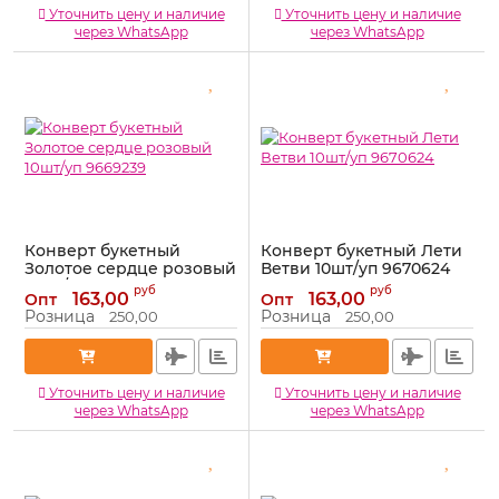
Уточнить цену и наличие
Уточнить цену и наличие
через WhatsApp
через WhatsApp
Конверт букетный
Конверт букетный Лети
Золотое сердце розовый
Ветви 10шт/уп 9670624
10шт/уп 9669239
Артикул:
9670624
руб
руб
163,00
163,00
Опт
Опт
Артикул:
9669239
Розница
Розница
250,00
250,00
Уточнить цену и наличие
Уточнить цену и наличие
через WhatsApp
через WhatsApp