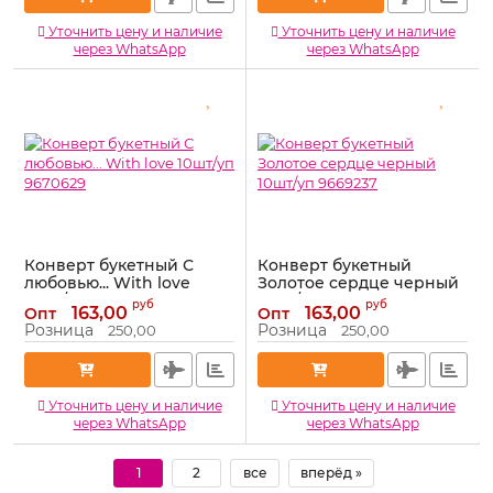
Уточнить цену и наличие
Уточнить цену и наличие
через WhatsApp
через WhatsApp
Конверт букетный С
Конверт букетный
любовью... With love
Золотое сердце черный
10шт/уп 9670629
10шт/уп 9669237
руб
руб
163,00
163,00
Опт
Опт
Артикул:
9670629
Артикул:
9669237
Розница
Розница
250,00
250,00
Уточнить цену и наличие
Уточнить цену и наличие
через WhatsApp
через WhatsApp
1
2
все
вперёд »