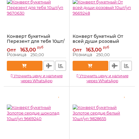
Конверт букетный
Конверт букетный От
Перезент для тебя 10шт/
всей души розовый
уп 9670630
10шт/уп 9669248
руб
руб
163,00
163,00
Опт
Опт
Артикул:
9670630
Артикул:
9669248
Розница
Розница
250,00
250,00
Уточнить цену и наличие
Уточнить цену и наличие
через WhatsApp
через WhatsApp