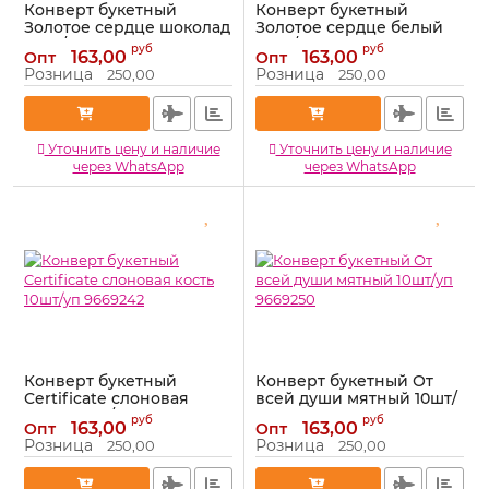
Конверт букетный
Конверт букетный
Золотое сердце шоколад
Золотое сердце белый
10шт/уп 9669240
10шт/уп 9828655
руб
руб
163,00
163,00
Опт
Опт
Артикул:
9669240
Артикул:
9828655
Розница
Розница
250,00
250,00
Уточнить цену и наличие
Уточнить цену и наличие
через WhatsApp
через WhatsApp
Конверт букетный
Конверт букетный От
Certificate слоновая
всей души мятный 10шт/
кость 10шт/уп 9669242
уп 9669250
руб
руб
163,00
163,00
Опт
Опт
Артикул:
9669242
Артикул:
9669250
Розница
Розница
250,00
250,00