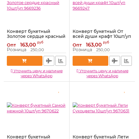
Конверт букетный
Конверт букетный От
Золотое сердце красный
всей души крафт 10шт/уп
10шт/уп 9669236
9669247
руб
руб
163,00
163,00
Опт
Опт
Артикул:
9669236
Артикул:
9669247
Розница
Розница
250,00
250,00
Уточнить цену и наличие
Уточнить цену и наличие
через WhatsApp
через WhatsApp
Конверт букетный
Конверт букетный Лети