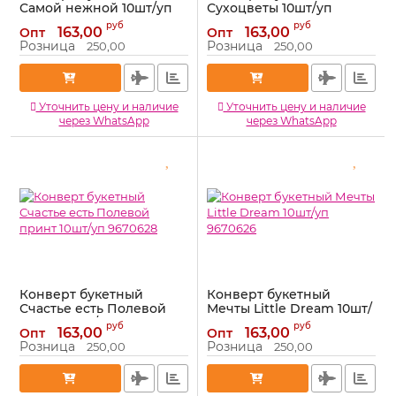
Самой нежной 10шт/уп
Сухоцветы 10шт/уп
9670622
9670631
руб
руб
163,00
163,00
Опт
Опт
Артикул:
9670622
Артикул:
9670631
Розница
Розница
250,00
250,00
Уточнить цену и наличие
Уточнить цену и наличие
через WhatsApp
через WhatsApp
Конверт букетный
Конверт букетный
Счастье есть Полевой
Мечты Little Dream 10шт/
принт 10шт/уп 9670628
уп 9670626
руб
руб
163,00
163,00
Опт
Опт
Артикул:
9670628
Артикул:
9670626
Розница
Розница
250,00
250,00