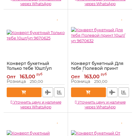
через WhatsApp
через WhatsApp
Конверт букетный
Конверт букетный Для
Только тебе 10шт/уп
тебя Полевой принт
9670625
10шт/уп 9670632
руб
руб
163,00
163,00
Опт
Опт
Артикул:
9670625
Артикул:
9670632
Розница
Розница
250,00
250,00
Уточнить цену и наличие
Уточнить цену и наличие
через WhatsApp
через WhatsApp