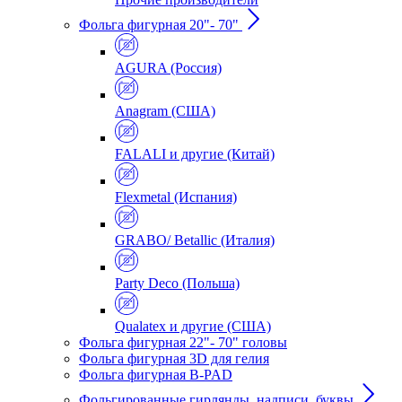
Фольга фигурная 20"- 70"
AGURA (Россия)
Anagram (США)
FALALI и другие (Китай)
Flexmetal (Испания)
GRABO/ Betallic (Италия)
Party Deco (Польша)
Qualatex и другие (США)
Фольга фигурная 22"- 70" головы
Фольга фигурная 3D для гелия
Фольга фигурная B-PAD
Фольгированные гирлянды, надписи, буквы