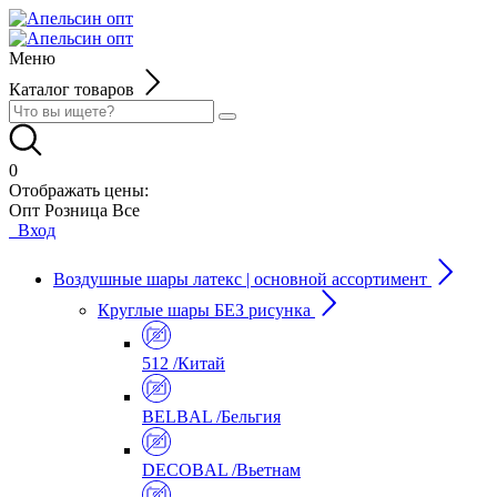
Меню
Каталог товаров
0
Отображать цены:
Опт
Розница
Все
Вход
Воздушные шары латекс | основной ассортимент
Круглые шары БЕЗ рисунка
512 /Китай
BELBAL /Бельгия
DECOBAL /Вьетнам