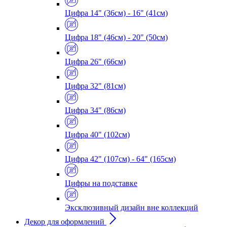
Цифра 14" (36см) - 16" (41см)
Цифра 18" (46см) - 20" (50см)
Цифра 26" (66см)
Цифра 32" (81см)
Цифра 34" (86см)
Цифра 40" (102см)
Цифра 42" (107см) - 64" (165см)
Цифры на подставке
Эксклюзивный дизайн вне коллекций
Декор для оформлений