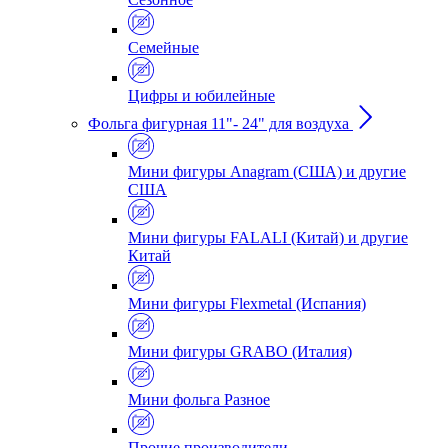
Семейные
Цифры и юбилейные
Фольга фигурная 11"- 24" для воздуха
Мини фигуры Anagram (США) и другие
США
Мини фигуры FALALI (Китай) и другие
Китай
Мини фигуры Flexmetal (Испания)
Мини фигуры GRABO (Италия)
Мини фольга Разное
Прочие производители