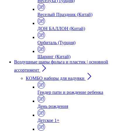
Веселуха (Турция)
Веселый Праздник (Китай)
ДОН БАЛЛОН (Китай)
Орбиталь (Турция)
Шаринг (Китай)
Воздушные шары фольга и пластик | основной
ассортимент
КОМБО наборы для надувки
Гендер пати и рождение ребенка
День рождения
Детское 1+