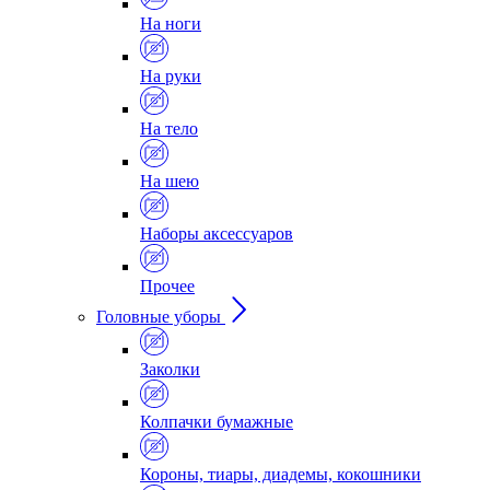
На ноги
На руки
На тело
На шею
Наборы аксессуаров
Прочее
Головные уборы
Заколки
Колпачки бумажные
Короны, тиары, диадемы, кокошники