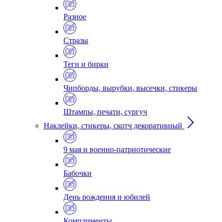
Разное
Стразы
Теги и бирки
Чипборды, вырубки, высечки, стикеры
Штампы, печати, сургуч
Наклейки, стикеры, скотч декоративный
9 мая и военно-патриотические
Бабочки
День рождения и юбилей
Комплименты