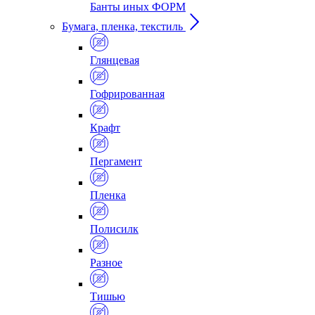
Банты иных ФОРМ
Бумага, пленка, текстиль
Глянцевая
Гофрированная
Крафт
Пергамент
Пленка
Полисилк
Разное
Тишью