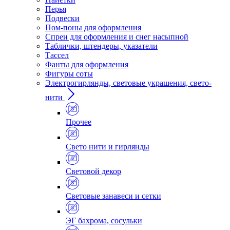
Перья
Подвески
Пом-поны для оформления
Спреи для оформления и снег насыпной
Таблички, штендеры, указатели
Тассел
Фанты для оформления
Фигуры соты
Электрогирлянды, световые украшения, свето-
нити
Прочее
Свето нити и гирлянды
Световой декор
Световые занавеси и сетки
ЭГ бахрома, сосульки