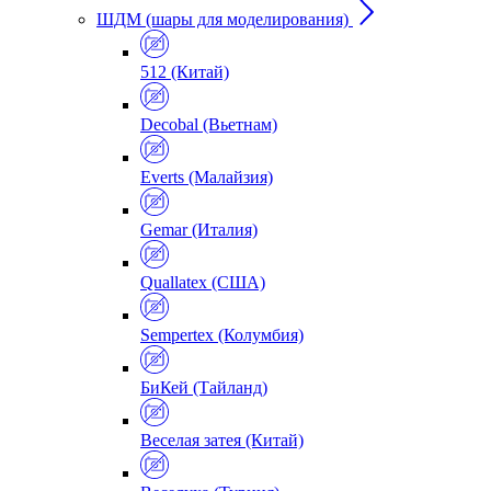
ШДМ (шары для моделирования)
512 (Китай)
Decobal (Вьетнам)
Everts (Малайзия)
Gemar (Италия)
Quallatex (США)
Sempertex (Колумбия)
БиКей (Тайланд)
Веселая затея (Китай)