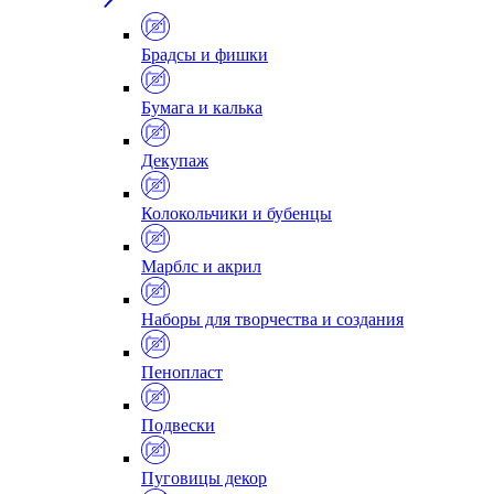
Брадсы и фишки
Бумага и калька
Декупаж
Колокольчики и бубенцы
Марблс и акрил
Наборы для творчества и создания
Пенопласт
Подвески
Пуговицы декор