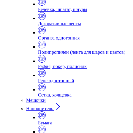
Бечевка, шпагат, шнуры
Декоративные ленты
Органза однотонная
Полипропилен (лента для шаров и цветов)
Рафия, покер, полисилк
Репс однотонный
Сетка, холщевка
Мешочки
Наполнитель
Бумага