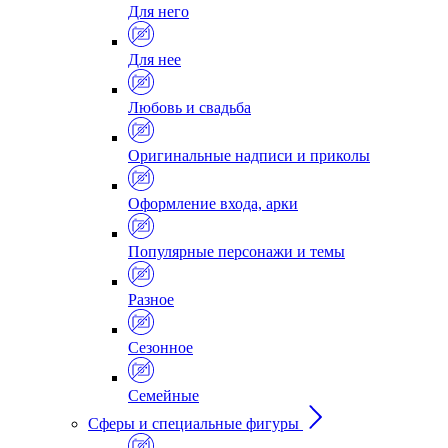
Для него
Для нее
Любовь и свадьба
Оригинальные надписи и приколы
Оформление входа, арки
Популярные персонажи и темы
Разное
Сезонное
Семейные
Сферы и специальные фигуры