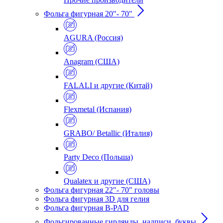
Фольга фигурная 20"- 70"
AGURA (Россия)
Anagram (США)
FALALI и другие (Китай)
Flexmetal (Испания)
GRABO/ Betallic (Италия)
Party Deco (Польша)
Qualatex и другие (США)
Фольга фигурная 22"- 70" головы
Фольга фигурная 3D для гелия
Фольга фигурная B-PAD
Фольгированные гирлянды, надписи, буквы