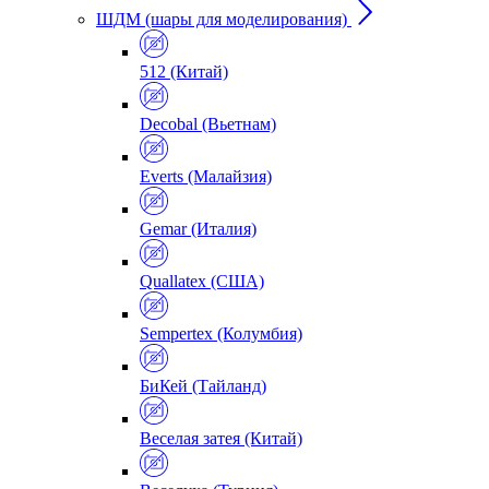
ШДМ (шары для моделирования)
512 (Китай)
Decobal (Вьетнам)
Everts (Малайзия)
Gemar (Италия)
Quallatex (США)
Sempertex (Колумбия)
БиКей (Тайланд)
Веселая затея (Китай)