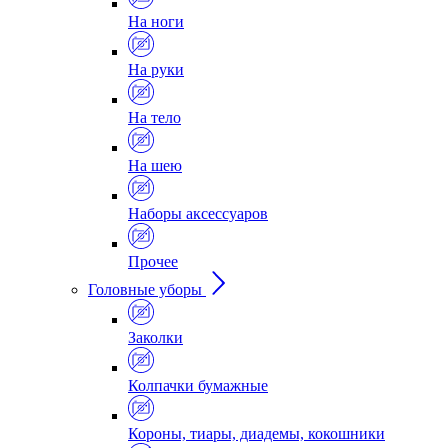
На ноги
На руки
На тело
На шею
Наборы аксессуаров
Прочее
Головные уборы
Заколки
Колпачки бумажные
Короны, тиары, диадемы, кокошники