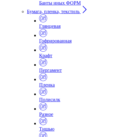
Банты иных ФОРМ
Бумага, пленка, текстиль
Глянцевая
Гофрированная
Крафт
Пергамент
Пленка
Полисилк
Разное
Тишью