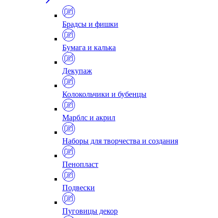
Брадсы и фишки
Бумага и калька
Декупаж
Колокольчики и бубенцы
Марблс и акрил
Наборы для творчества и создания
Пенопласт
Подвески
Пуговицы декор