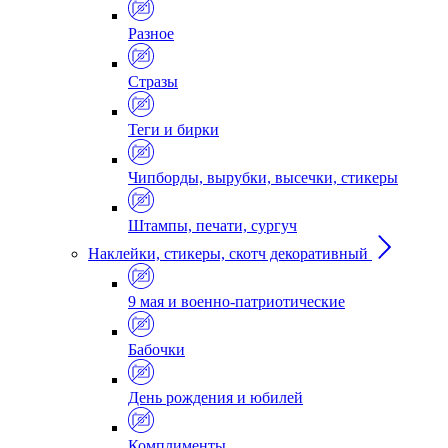
Разное
Стразы
Теги и бирки
Чипборды, вырубки, высечки, стикеры
Штампы, печати, сургуч
Наклейки, стикеры, скотч декоративный
9 мая и военно-патриотические
Бабочки
День рождения и юбилей
Комплименты