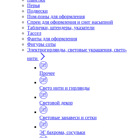
Перья
Подвески
Пом-поны для оформления
Спреи для оформления и снег насыпной
Таблички, штендеры, указатели
Тассел
Фанты для оформления
Фигуры соты
Электрогирлянды, световые украшения, свето-
нити
Прочее
Свето нити и гирлянды
Световой декор
Световые занавеси и сетки
ЭГ бахрома, сосульки