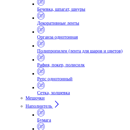
Бечевка, шпагат, шнуры
Декоративные ленты
Органза однотонная
Полипропилен (лента для шаров и цветов)
Рафия, покер, полисилк
Репс однотонный
Сетка, холщевка
Мешочки
Наполнитель
Бумага