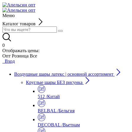
Меню
Каталог товаров
0
Отображать цены:
Опт
Розница
Все
Вход
Воздушные шары латекс | основной ассортимент
Круглые шары БЕЗ рисунка
512 /Китай
BELBAL /Бельгия
DECOBAL /Вьетнам