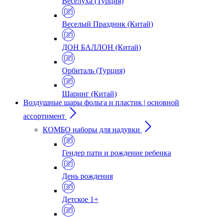
Веселуха (Турция)
Веселый Праздник (Китай)
ДОН БАЛЛОН (Китай)
Орбиталь (Турция)
Шаринг (Китай)
Воздушные шары фольга и пластик | основной
ассортимент
КОМБО наборы для надувки
Гендер пати и рождение ребенка
День рождения
Детское 1+