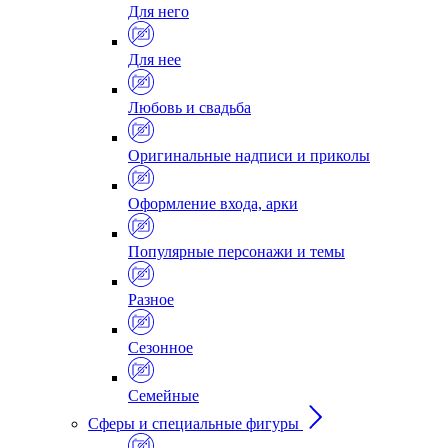
Для него
Для нее
Любовь и свадьба
Оригинальные надписи и приколы
Оформление входа, арки
Популярные персонажи и темы
Разное
Сезонное
Семейные
Сферы и специальные фигуры