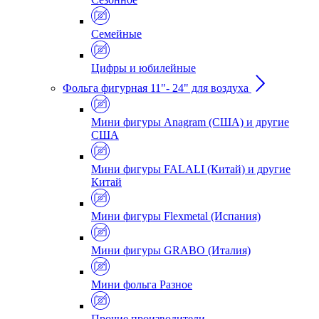
Семейные
Цифры и юбилейные
Фольга фигурная 11"- 24" для воздуха
Мини фигуры Anagram (США) и другие
США
Мини фигуры FALALI (Китай) и другие
Китай
Мини фигуры Flexmetal (Испания)
Мини фигуры GRABO (Италия)
Мини фольга Разное
Прочие производители