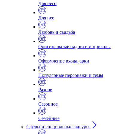
Для него
Для нее
Любовь и свадьба
Оригинальные надписи и приколы
Оформление входа, арки
Популярные персонажи и темы
Разное
Сезонное
Семейные
Сферы и специальные фигуры