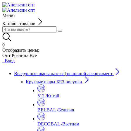
Меню
Каталог товаров
0
Отображать цены:
Опт
Розница
Все
Вход
Воздушные шары латекс | основной ассортимент
Круглые шары БЕЗ рисунка
512 /Китай
BELBAL /Бельгия
DECOBAL /Вьетнам