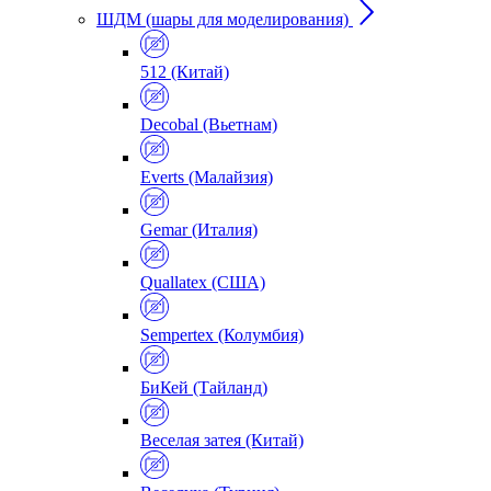
ШДМ (шары для моделирования)
512 (Китай)
Decobal (Вьетнам)
Everts (Малайзия)
Gemar (Италия)
Quallatex (США)
Sempertex (Колумбия)
БиКей (Тайланд)
Веселая затея (Китай)