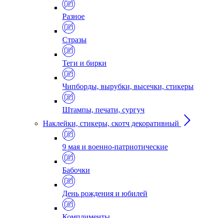
Разное
Стразы
Теги и бирки
Чипборды, вырубки, высечки, стикеры
Штампы, печати, сургуч
Наклейки, стикеры, скотч декоративный
9 мая и военно-патриотические
Бабочки
День рождения и юбилей
Комплименты