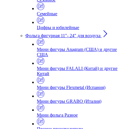
Семейные
Цифры и юбилейные
Фольга фигурная 11"- 24" для воздуха
Мини фигуры Anagram (США) и другие
США
Мини фигуры FALALI (Китай) и другие
Китай
Мини фигуры Flexmetal (Испания)
Мини фигуры GRABO (Италия)
Мини фольга Разное
Прочие производители