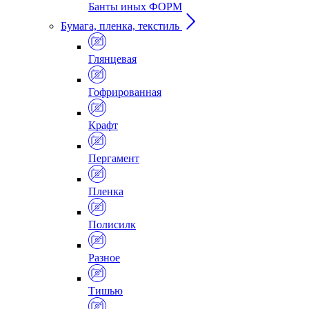
Банты иных ФОРМ
Бумага, пленка, текстиль
Глянцевая
Гофрированная
Крафт
Пергамент
Пленка
Полисилк
Разное
Тишью