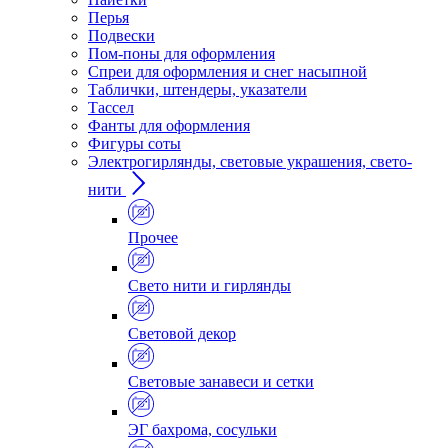
Перья
Подвески
Пом-поны для оформления
Спреи для оформления и снег насыпной
Таблички, штендеры, указатели
Тассел
Фанты для оформления
Фигуры соты
Электрогирлянды, световые украшения, свето-
нити
Прочее
Свето нити и гирлянды
Световой декор
Световые занавеси и сетки
ЭГ бахрома, сосульки