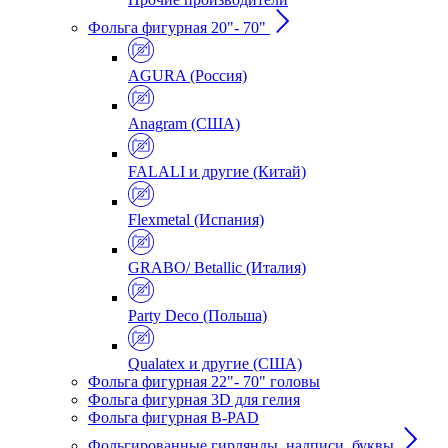
Фольга фигурная 20"- 70"
AGURA (Россия)
Anagram (США)
FALALI и другие (Китай)
Flexmetal (Испания)
GRABO/ Betallic (Италия)
Party Deco (Польша)
Qualatex и другие (США)
Фольга фигурная 22"- 70" головы
Фольга фигурная 3D для гелия
Фольга фигурная B-PAD
Фольгированные гирлянды, надписи, буквы