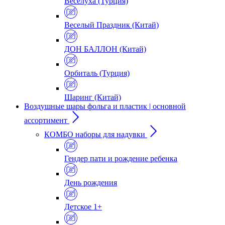
Веселуха (Турция)
Веселый Праздник (Китай)
ДОН БАЛЛОН (Китай)
Орбиталь (Турция)
Шаринг (Китай)
Воздушные шары фольга и пластик | основной
ассортимент
КОМБО наборы для надувки
Гендер пати и рождение ребенка
День рождения
Детское 1+