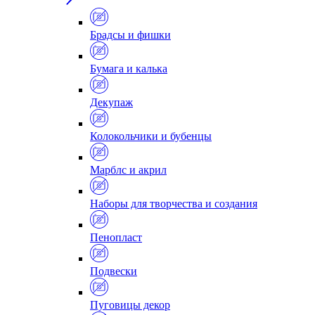
Брадсы и фишки
Бумага и калька
Декупаж
Колокольчики и бубенцы
Марблс и акрил
Наборы для творчества и создания
Пенопласт
Подвески
Пуговицы декор