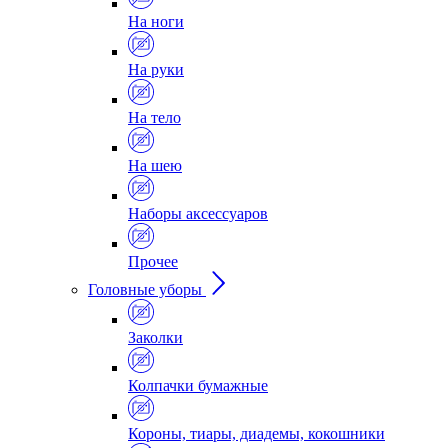
На ноги
На руки
На тело
На шею
Наборы аксессуаров
Прочее
Головные уборы
Заколки
Колпачки бумажные
Короны, тиары, диадемы, кокошники