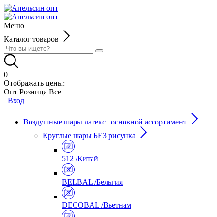
Меню
Каталог товаров
0
Отображать цены:
Опт
Розница
Все
Вход
Воздушные шары латекс | основной ассортимент
Круглые шары БЕЗ рисунка
512 /Китай
BELBAL /Бельгия
DECOBAL /Вьетнам