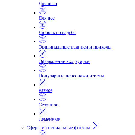
Для него
Для нее
Любовь и свадьба
Оригинальные надписи и приколы
Оформление входа, арки
Популярные персонажи и темы
Разное
Сезонное
Семейные
Сферы и специальные фигуры