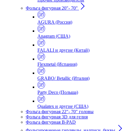
Фольга фигурная 20"- 70"
AGURA (Россия)
Anagram (США)
FALALI и другие (Китай)
Flexmetal (Испания)
GRABO/ Betallic (Италия)
Party Deco (Польша)
Qualatex и другие (США)
Фольга фигурная 22"- 70" головы
Фольга фигурная 3D для гелия
Фольга фигурная B-PAD
Фольгированные гирлянды, надписи, буквы