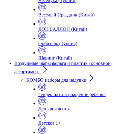
Веселуха (Турция)
Веселый Праздник (Китай)
ДОН БАЛЛОН (Китай)
Орбиталь (Турция)
Шаринг (Китай)
Воздушные шары фольга и пластик | основной
ассортимент
КОМБО наборы для надувки
Гендер пати и рождение ребенка
День рождения
Детское 1+