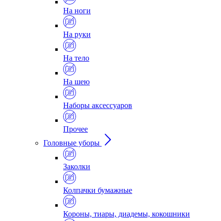
На ноги
На руки
На тело
На шею
Наборы аксессуаров
Прочее
Головные уборы
Заколки
Колпачки бумажные
Короны, тиары, диадемы, кокошники