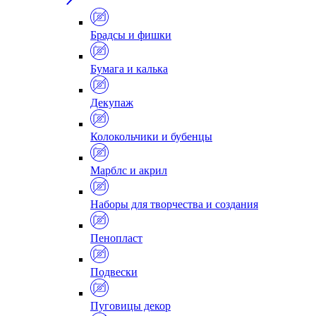
Брадсы и фишки
Бумага и калька
Декупаж
Колокольчики и бубенцы
Марблс и акрил
Наборы для творчества и создания
Пенопласт
Подвески
Пуговицы декор