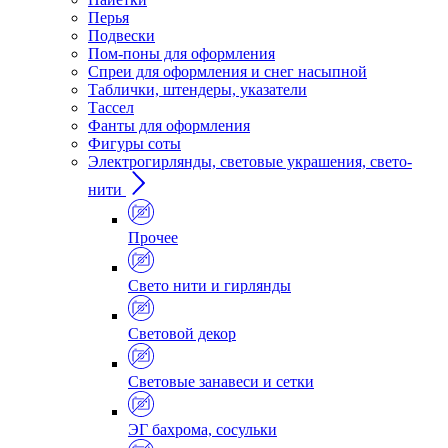
Перья
Подвески
Пом-поны для оформления
Спреи для оформления и снег насыпной
Таблички, штендеры, указатели
Тассел
Фанты для оформления
Фигуры соты
Электрогирлянды, световые украшения, свето-
нити
Прочее
Свето нити и гирлянды
Световой декор
Световые занавеси и сетки
ЭГ бахрома, сосульки