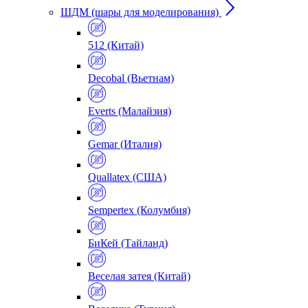
ШДМ (шары для моделирования)
512 (Китай)
Decobal (Вьетнам)
Everts (Малайзия)
Gemar (Италия)
Quallatex (США)
Sempertex (Колумбия)
БиКей (Тайланд)
Веселая затея (Китай)