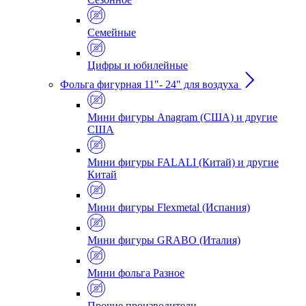
Семейные
Цифры и юбилейные
Фольга фигурная 11"- 24" для воздуха
Мини фигуры Anagram (США) и другие
США
Мини фигуры FALALI (Китай) и другие
Китай
Мини фигуры Flexmetal (Испания)
Мини фигуры GRABO (Италия)
Мини фольга Разное
Прочие производители