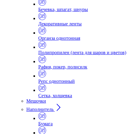
Бечевка, шпагат, шнуры
Декоративные ленты
Органза однотонная
Полипропилен (лента для шаров и цветов)
Рафия, покер, полисилк
Репс однотонный
Сетка, холщевка
Мешочки
Наполнитель
Бумага