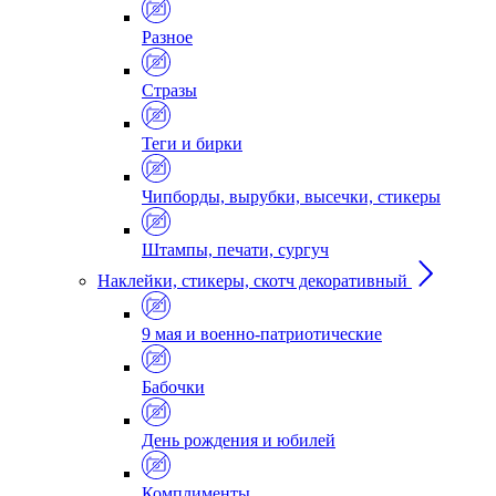
Разное
Стразы
Теги и бирки
Чипборды, вырубки, высечки, стикеры
Штампы, печати, сургуч
Наклейки, стикеры, скотч декоративный
9 мая и военно-патриотические
Бабочки
День рождения и юбилей
Комплименты