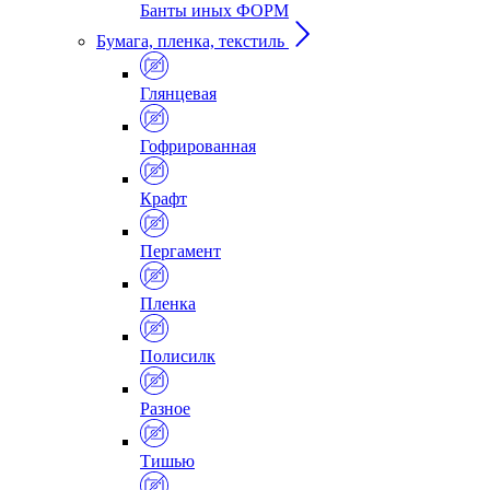
Банты иных ФОРМ
Бумага, пленка, текстиль
Глянцевая
Гофрированная
Крафт
Пергамент
Пленка
Полисилк
Разное
Тишью