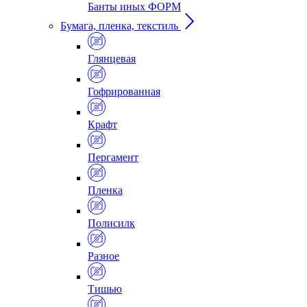
Банты иных ФОРМ
Бумага, пленка, текстиль
Глянцевая
Гофрированная
Крафт
Пергамент
Пленка
Полисилк
Разное
Тишью