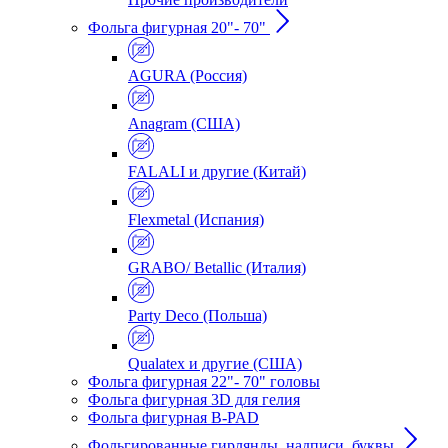
Фольга фигурная 20"- 70"
AGURA (Россия)
Anagram (США)
FALALI и другие (Китай)
Flexmetal (Испания)
GRABO/ Betallic (Италия)
Party Deco (Польша)
Qualatex и другие (США)
Фольга фигурная 22"- 70" головы
Фольга фигурная 3D для гелия
Фольга фигурная B-PAD
Фольгированные гирлянды, надписи, буквы