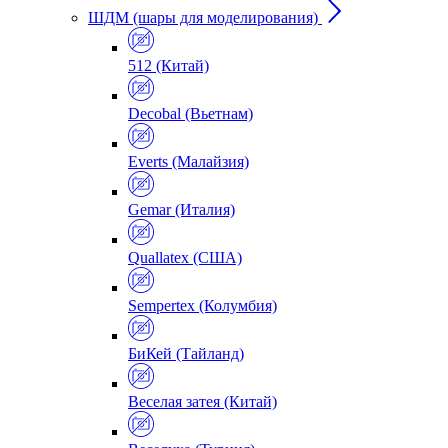
ШДМ (шары для моделирования)
512 (Китай)
Decobal (Вьетнам)
Everts (Малайзия)
Gemar (Италия)
Quallatex (США)
Sempertex (Колумбия)
БиКей (Тайланд)
Веселая затея (Китай)