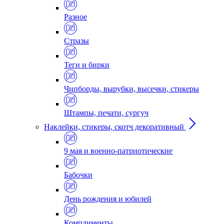
Разное
Стразы
Теги и бирки
Чипборды, вырубки, высечки, стикеры
Штампы, печати, сургуч
Наклейки, стикеры, скотч декоративный
9 мая и военно-патриотические
Бабочки
День рождения и юбилей
Комплименты