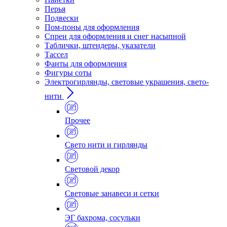
Перья
Подвески
Пом-поны для оформления
Спреи для оформления и снег насыпной
Таблички, штендеры, указатели
Тассел
Фанты для оформления
Фигуры соты
Электрогирлянды, световые украшения, свето-
нити
Прочее
Свето нити и гирлянды
Световой декор
Световые занавеси и сетки
ЭГ бахрома, сосульки