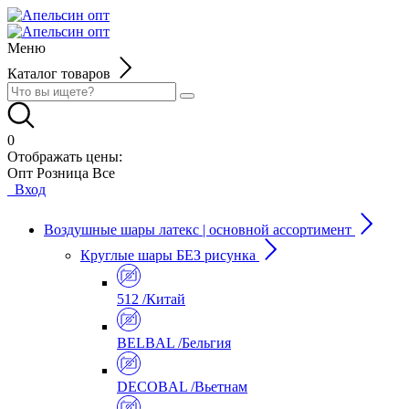
Меню
Каталог товаров
0
Отображать цены:
Опт
Розница
Все
Вход
Воздушные шары латекс | основной ассортимент
Круглые шары БЕЗ рисунка
512 /Китай
BELBAL /Бельгия
DECOBAL /Вьетнам