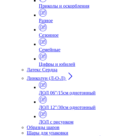
Приколы и оскорбления
Разное
Сезонное
Семейные
Цифры и юбилей
Латекс Сердца
Линколун (Л-О-Л)
ЛОЛ 06"/15см однотонный
ЛОЛ 12"/30см однотонный
ЛОЛ с рисунком
Образцы шаров
Шары для упаковки