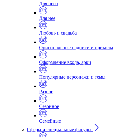
Для него
Для нее
Любовь и свадьба
Оригинальные надписи и приколы
Оформление входа, арки
Популярные персонажи и темы
Разное
Сезонное
Семейные
Сферы и специальные фигуры