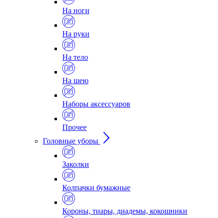
На ноги
На руки
На тело
На шею
Наборы аксессуаров
Прочее
Головные уборы
Заколки
Колпачки бумажные
Короны, тиары, диадемы, кокошники