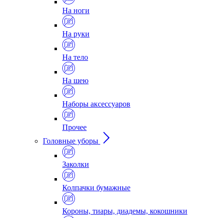
На ноги
На руки
На тело
На шею
Наборы аксессуаров
Прочее
Головные уборы
Заколки
Колпачки бумажные
Короны, тиары, диадемы, кокошники