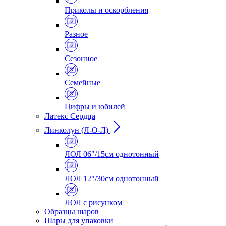
Приколы и оскорбления
Разное
Сезонное
Семейные
Цифры и юбилей
Латекс Сердца
Линколун (Л-О-Л)
ЛОЛ 06"/15см однотонный
ЛОЛ 12"/30см однотонный
ЛОЛ с рисунком
Образцы шаров
Шары для упаковки