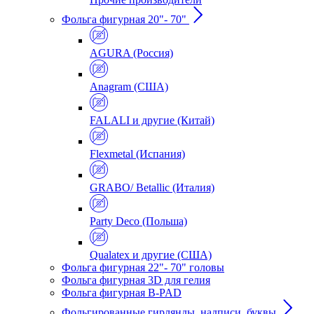
Фольга фигурная 20"- 70"
AGURA (Россия)
Anagram (США)
FALALI и другие (Китай)
Flexmetal (Испания)
GRABO/ Betallic (Италия)
Party Deco (Польша)
Qualatex и другие (США)
Фольга фигурная 22"- 70" головы
Фольга фигурная 3D для гелия
Фольга фигурная B-PAD
Фольгированные гирлянды, надписи, буквы