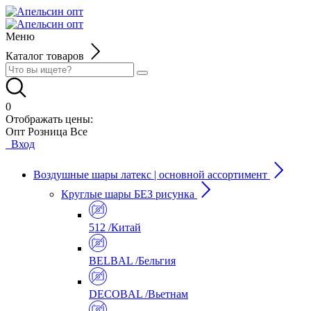
Меню
Каталог товаров
0
Отображать цены:
Опт
Розница
Все
Вход
Воздушные шары латекс | основной ассортимент
Круглые шары БЕЗ рисунка
512 /Китай
BELBAL /Бельгия
DECOBAL /Вьетнам