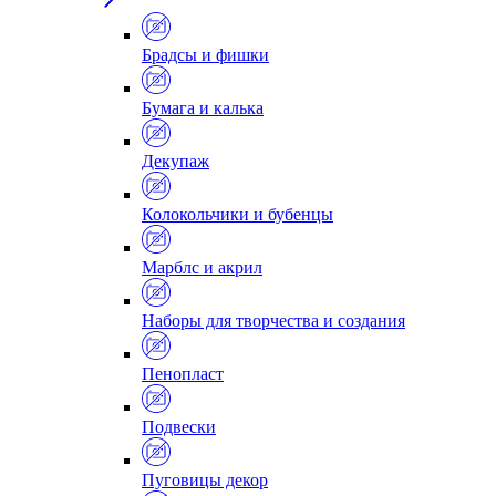
Брадсы и фишки
Бумага и калька
Декупаж
Колокольчики и бубенцы
Марблс и акрил
Наборы для творчества и создания
Пенопласт
Подвески
Пуговицы декор