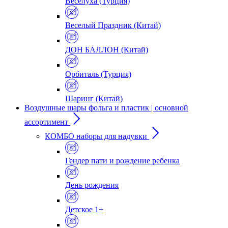
Веселуха (Турция)
Веселый Праздник (Китай)
ДОН БАЛЛОН (Китай)
Орбиталь (Турция)
Шаринг (Китай)
Воздушные шары фольга и пластик | основной
ассортимент
КОМБО наборы для надувки
Гендер пати и рождение ребенка
День рождения
Детское 1+