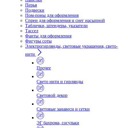
Перья
Подвески
Пом-поны для оформления
Спреи для оформления и снег насыпной
Таблички, штендеры, указатели
Тассел
Фанты для оформления
Фигуры соты
Электрогирлянды, световые украшения, свето-
нити
Прочее
Свето нити и гирлянды
Световой декор
Световые занавеси и сетки
ЭГ бахрома, сосульки