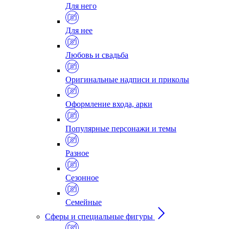
Для него
Для нее
Любовь и свадьба
Оригинальные надписи и приколы
Оформление входа, арки
Популярные персонажи и темы
Разное
Сезонное
Семейные
Сферы и специальные фигуры