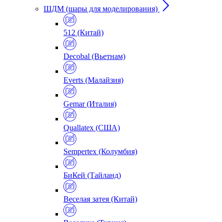
ШДМ (шары для моделирования)
512 (Китай)
Decobal (Вьетнам)
Everts (Малайзия)
Gemar (Италия)
Quallatex (США)
Sempertex (Колумбия)
БиКей (Тайланд)
Веселая затея (Китай)