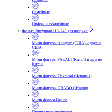
Семейные
Цифры и юбилейные
Фольга фигурная 11"- 24" для воздуха
Мини фигуры Anagram (США) и другие
США
Мини фигуры FALALI (Китай) и другие
Китай
Мини фигуры Flexmetal (Испания)
Мини фигуры GRABO (Италия)
Мини фольга Разное
Прочие производители