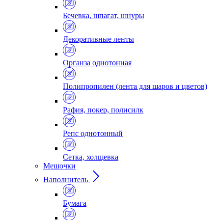
Бечевка, шпагат, шнуры
Декоративные ленты
Органза однотонная
Полипропилен (лента для шаров и цветов)
Рафия, покер, полисилк
Репс однотонный
Сетка, холщевка
Мешочки
Наполнитель
Бумага