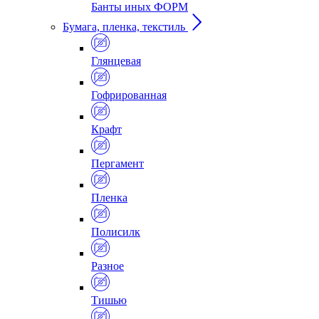
Банты иных ФОРМ
Бумага, пленка, текстиль
Глянцевая
Гофрированная
Крафт
Пергамент
Пленка
Полисилк
Разное
Тишью