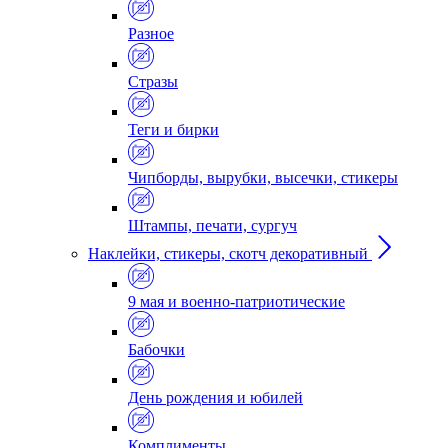
Разное
Стразы
Теги и бирки
Чипборды, вырубки, высечки, стикеры
Штампы, печати, сургуч
Наклейки, стикеры, скотч декоративный
9 мая и военно-патриотические
Бабочки
День рождения и юбилей
Комплименты