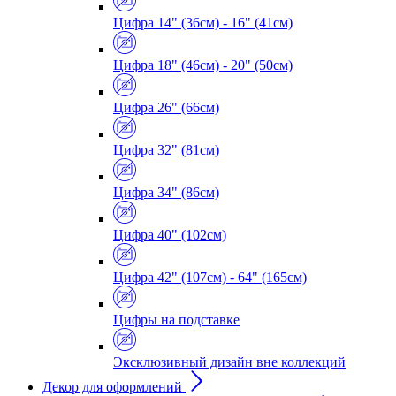
Цифра 14" (36см) - 16" (41см)
Цифра 18" (46см) - 20" (50см)
Цифра 26" (66см)
Цифра 32" (81см)
Цифра 34" (86см)
Цифра 40" (102см)
Цифра 42" (107см) - 64" (165см)
Цифры на подставке
Эксклюзивный дизайн вне коллекций
Декор для оформлений