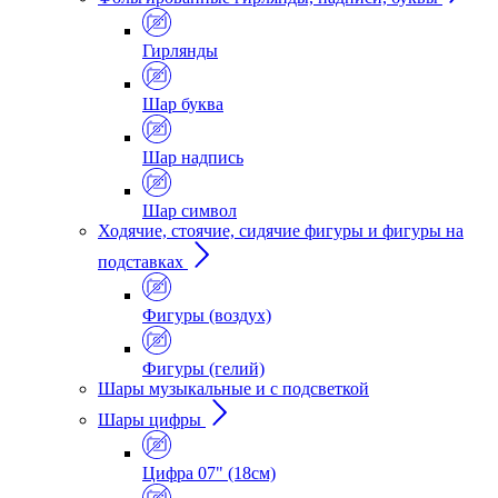
Гирлянды
Шар буква
Шар надпись
Шар символ
Ходячие, стоячие, сидячие фигуры и фигуры на
подставках
Фигуры (воздух)
Фигуры (гелий)
Шары музыкальные и с подсветкой
Шары цифры
Цифра 07" (18см)