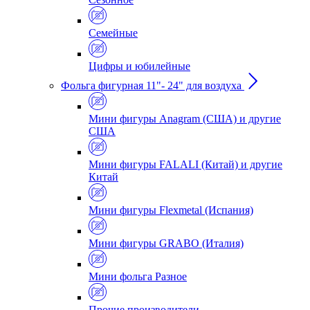
Семейные
Цифры и юбилейные
Фольга фигурная 11"- 24" для воздуха
Мини фигуры Anagram (США) и другие
США
Мини фигуры FALALI (Китай) и другие
Китай
Мини фигуры Flexmetal (Испания)
Мини фигуры GRABO (Италия)
Мини фольга Разное
Прочие производители