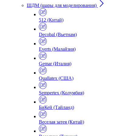
ШДМ (шары для моделирования)
512 (Китай)
Decobal (Вьетнам)
Everts (Малайзия)
Gemar (Италия)
Quallatex (США)
Sempertex (Колумбия)
БиКей (Тайланд)
Веселая затея (Китай)