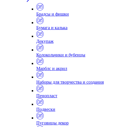
Брадсы и фишки
Бумага и калька
Декупаж
Колокольчики и бубенцы
Марблс и акрил
Наборы для творчества и создания
Пенопласт
Подвески
Пуговицы декор