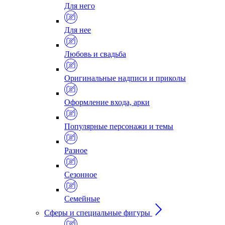
Для него
Для нее
Любовь и свадьба
Оригинальные надписи и приколы
Оформление входа, арки
Популярные персонажи и темы
Разное
Сезонное
Семейные
Сферы и специальные фигуры