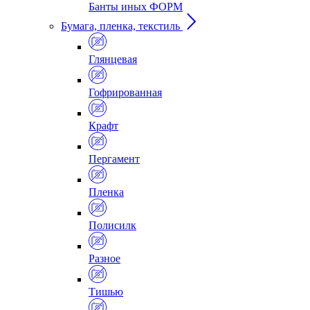
Банты иных ФОРМ
Бумага, пленка, текстиль
Глянцевая
Гофрированная
Крафт
Пергамент
Пленка
Полисилк
Разное
Тишью