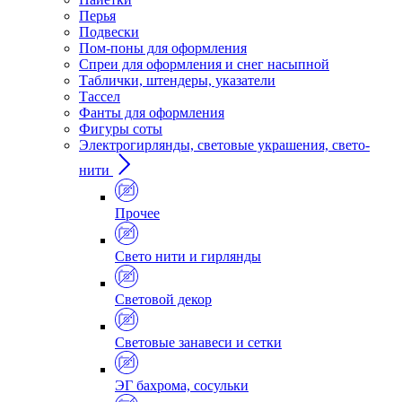
Перья
Подвески
Пом-поны для оформления
Спреи для оформления и снег насыпной
Таблички, штендеры, указатели
Тассел
Фанты для оформления
Фигуры соты
Электрогирлянды, световые украшения, свето-
нити
Прочее
Свето нити и гирлянды
Световой декор
Световые занавеси и сетки
ЭГ бахрома, сосульки