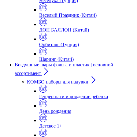
Веселуха (Турция)
Веселый Праздник (Китай)
ДОН БАЛЛОН (Китай)
Орбиталь (Турция)
Шаринг (Китай)
Воздушные шары фольга и пластик | основной
ассортимент
КОМБО наборы для надувки
Гендер пати и рождение ребенка
День рождения
Детское 1+