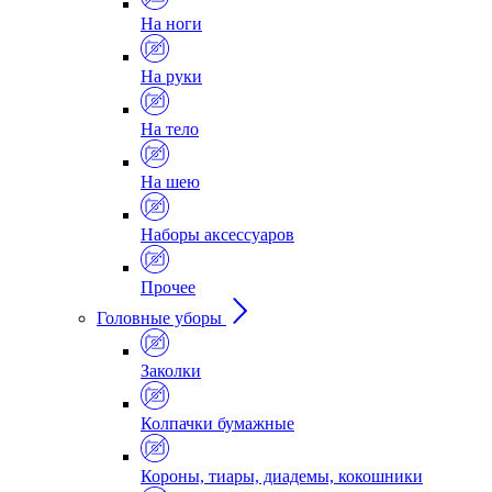
На ноги
На руки
На тело
На шею
Наборы аксессуаров
Прочее
Головные уборы
Заколки
Колпачки бумажные
Короны, тиары, диадемы, кокошники