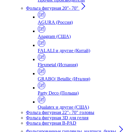
Фольга фигурная 20"- 70"
AGURA (Россия)
Anagram (США)
FALALI и другие (Китай)
Flexmetal (Испания)
GRABO/ Betallic (Италия)
Party Deco (Польша)
Qualatex и другие (США)
Фольга фигурная 22"- 70" головы
Фольга фигурная 3D для гелия
Фольга фигурная B-PAD
Фольгированные гирлянды, надписи, буквы