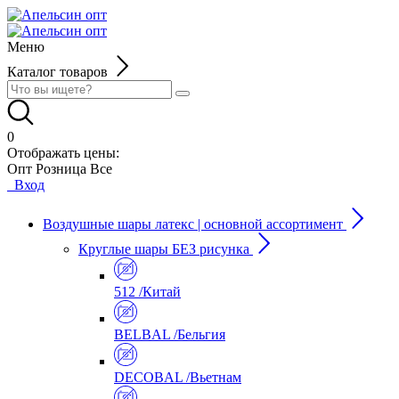
Меню
Каталог товаров
0
Отображать цены:
Опт
Розница
Все
Вход
Воздушные шары латекс | основной ассортимент
Круглые шары БЕЗ рисунка
512 /Китай
BELBAL /Бельгия
DECOBAL /Вьетнам