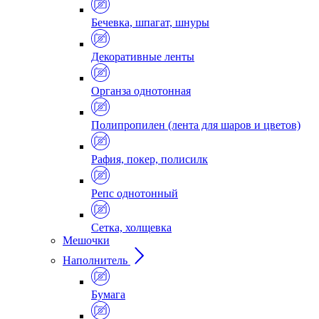
Бечевка, шпагат, шнуры
Декоративные ленты
Органза однотонная
Полипропилен (лента для шаров и цветов)
Рафия, покер, полисилк
Репс однотонный
Сетка, холщевка
Мешочки
Наполнитель
Бумага