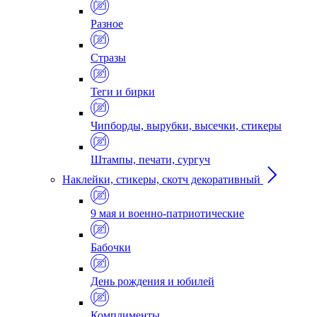
Разное
Стразы
Теги и бирки
Чипборды, вырубки, высечки, стикеры
Штампы, печати, сургуч
Наклейки, стикеры, скотч декоративный
9 мая и военно-патриотические
Бабочки
День рождения и юбилей
Комплименты