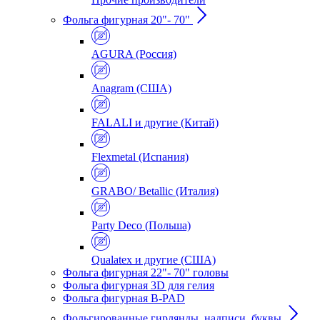
Фольга фигурная 20"- 70"
AGURA (Россия)
Anagram (США)
FALALI и другие (Китай)
Flexmetal (Испания)
GRABO/ Betallic (Италия)
Party Deco (Польша)
Qualatex и другие (США)
Фольга фигурная 22"- 70" головы
Фольга фигурная 3D для гелия
Фольга фигурная B-PAD
Фольгированные гирлянды, надписи, буквы