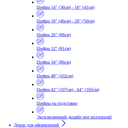
Цифра 14" (36см) - 16" (41см)
Цифра 18" (46см) - 20" (50см)
Цифра 26" (66см)
Цифра 32" (81см)
Цифра 34" (86см)
Цифра 40" (102см)
Цифра 42" (107см) - 64" (165см)
Цифры на подставке
Эксклюзивный дизайн вне коллекций
Декор для оформлений