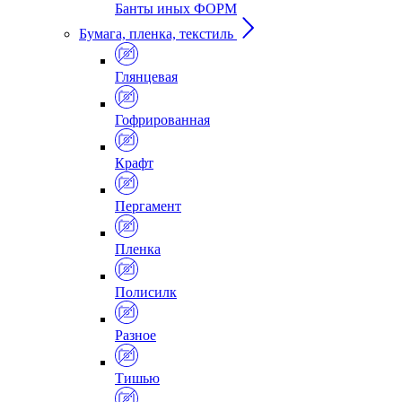
Банты иных ФОРМ
Бумага, пленка, текстиль
Глянцевая
Гофрированная
Крафт
Пергамент
Пленка
Полисилк
Разное
Тишью