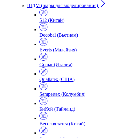
ШДМ (шары для моделирования)
512 (Китай)
Decobal (Вьетнам)
Everts (Малайзия)
Gemar (Италия)
Quallatex (США)
Sempertex (Колумбия)
БиКей (Тайланд)
Веселая затея (Китай)