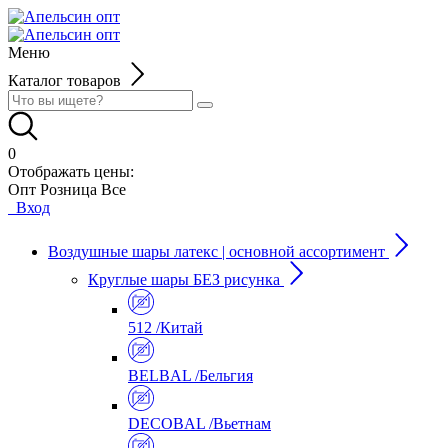
Меню
Каталог товаров
0
Отображать цены:
Опт
Розница
Все
Вход
Воздушные шары латекс | основной ассортимент
Круглые шары БЕЗ рисунка
512 /Китай
BELBAL /Бельгия
DECOBAL /Вьетнам