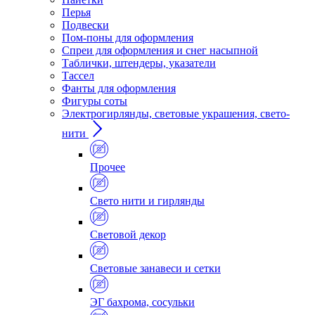
Перья
Подвески
Пом-поны для оформления
Спреи для оформления и снег насыпной
Таблички, штендеры, указатели
Тассел
Фанты для оформления
Фигуры соты
Электрогирлянды, световые украшения, свето-
нити
Прочее
Свето нити и гирлянды
Световой декор
Световые занавеси и сетки
ЭГ бахрома, сосульки