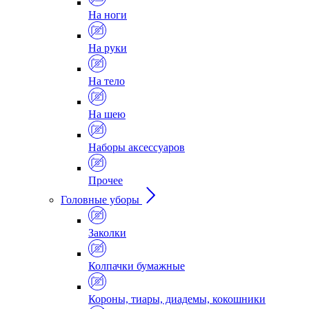
На ноги
На руки
На тело
На шею
Наборы аксессуаров
Прочее
Головные уборы
Заколки
Колпачки бумажные
Короны, тиары, диадемы, кокошники