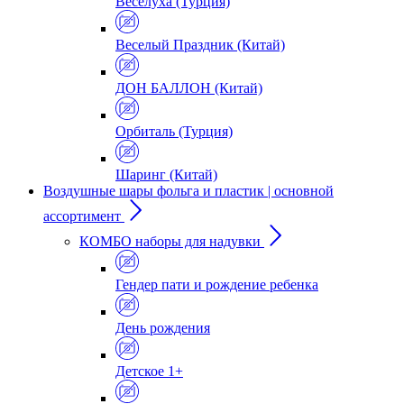
Веселуха (Турция)
Веселый Праздник (Китай)
ДОН БАЛЛОН (Китай)
Орбиталь (Турция)
Шаринг (Китай)
Воздушные шары фольга и пластик | основной
ассортимент
КОМБО наборы для надувки
Гендер пати и рождение ребенка
День рождения
Детское 1+