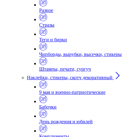
Разное
Стразы
Теги и бирки
Чипборды, вырубки, высечки, стикеры
Штампы, печати, сургуч
Наклейки, стикеры, скотч декоративный
9 мая и военно-патриотические
Бабочки
День рождения и юбилей
Комплименты