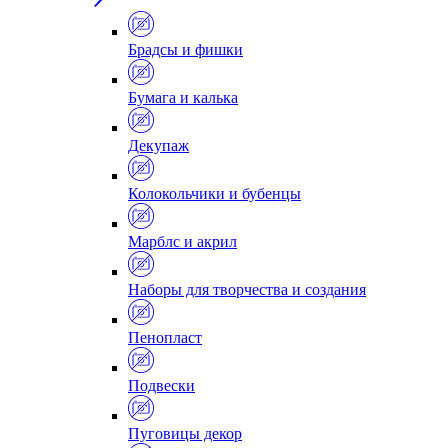
Брадсы и фишки
Бумага и калька
Декупаж
Колокольчики и бубенцы
Марблс и акрил
Наборы для творчества и создания
Пенопласт
Подвески
Пуговицы декор