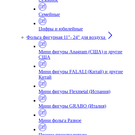
Семейные
Цифры и юбилейные
Фольга фигурная 11"- 24" для воздуха
Мини фигуры Anagram (США) и другие
США
Мини фигуры FALALI (Китай) и другие
Китай
Мини фигуры Flexmetal (Испания)
Мини фигуры GRABO (Италия)
Мини фольга Разное
Прочие производители