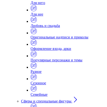
Для него
Для нее
Любовь и свадьба
Оригинальные надписи и приколы
Оформление входа, арки
Популярные персонажи и темы
Разное
Сезонное
Семейные
Сферы и специальные фигуры