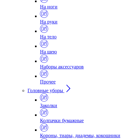
На ноги
На руки
На тело
На шею
Наборы аксессуаров
Прочее
Головные уборы
Заколки
Колпачки бумажные
Короны, тиары, диадемы, кокошники