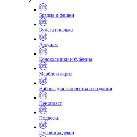
Брадсы и фишки
Бумага и калька
Декупаж
Колокольчики и бубенцы
Марблс и акрил
Наборы для творчества и создания
Пенопласт
Подвески
Пуговицы декор