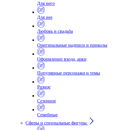
Для него
Для нее
Любовь и свадьба
Оригинальные надписи и приколы
Оформление входа, арки
Популярные персонажи и темы
Разное
Сезонное
Семейные
Сферы и специальные фигуры