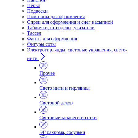
Перья
Подвески
Пом-поны для оформления
Спреи для оформления и снег насыпной
Таблички, штендеры, указатели
Тассел
Фанты для оформления
Фигуры соты
Электрогирлянды, световые украшения, свето-
нити
Прочее
Свето нити и гирлянды
Световой декор
Световые занавеси и сетки
ЭГ бахрома, сосульки