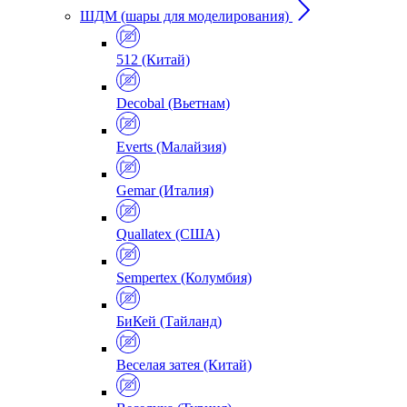
ШДМ (шары для моделирования)
512 (Китай)
Decobal (Вьетнам)
Everts (Малайзия)
Gemar (Италия)
Quallatex (США)
Sempertex (Колумбия)
БиКей (Тайланд)
Веселая затея (Китай)