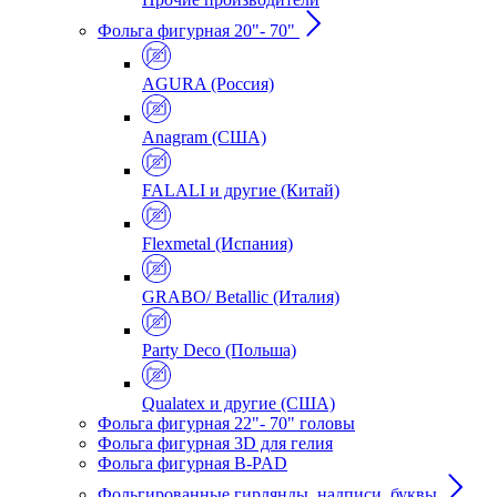
Фольга фигурная 20"- 70"
AGURA (Россия)
Anagram (США)
FALALI и другие (Китай)
Flexmetal (Испания)
GRABO/ Betallic (Италия)
Party Deco (Польша)
Qualatex и другие (США)
Фольга фигурная 22"- 70" головы
Фольга фигурная 3D для гелия
Фольга фигурная B-PAD
Фольгированные гирлянды, надписи, буквы