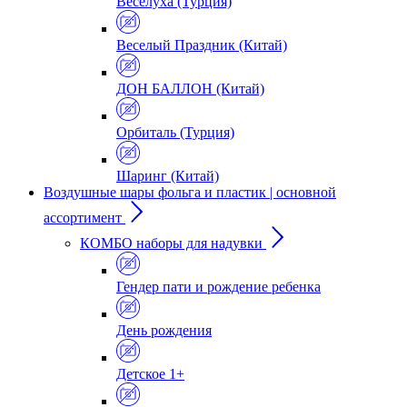
Веселуха (Турция)
Веселый Праздник (Китай)
ДОН БАЛЛОН (Китай)
Орбиталь (Турция)
Шаринг (Китай)
Воздушные шары фольга и пластик | основной
ассортимент
КОМБО наборы для надувки
Гендер пати и рождение ребенка
День рождения
Детское 1+