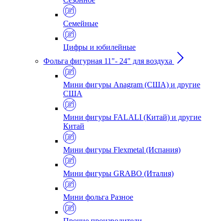
Семейные
Цифры и юбилейные
Фольга фигурная 11"- 24" для воздуха
Мини фигуры Anagram (США) и другие
США
Мини фигуры FALALI (Китай) и другие
Китай
Мини фигуры Flexmetal (Испания)
Мини фигуры GRABO (Италия)
Мини фольга Разное
Прочие производители