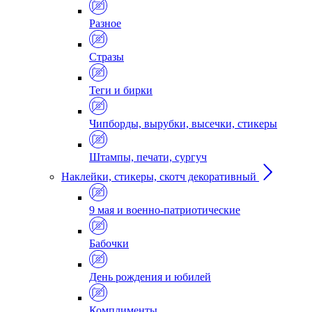
Разное
Стразы
Теги и бирки
Чипборды, вырубки, высечки, стикеры
Штампы, печати, сургуч
Наклейки, стикеры, скотч декоративный
9 мая и военно-патриотические
Бабочки
День рождения и юбилей
Комплименты