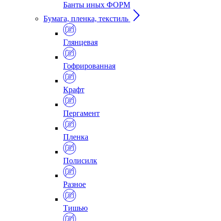
Банты иных ФОРМ
Бумага, пленка, текстиль
Глянцевая
Гофрированная
Крафт
Пергамент
Пленка
Полисилк
Разное
Тишью