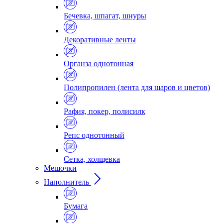
Бечевка, шпагат, шнуры
Декоративные ленты
Органза однотонная
Полипропилен (лента для шаров и цветов)
Рафия, покер, полисилк
Репс однотонный
Сетка, холщевка
Мешочки
Наполнитель
Бумага