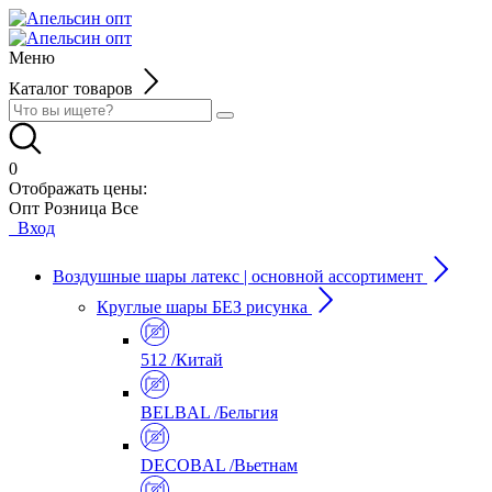
Меню
Каталог товаров
0
Отображать цены:
Опт
Розница
Все
Вход
Воздушные шары латекс | основной ассортимент
Круглые шары БЕЗ рисунка
512 /Китай
BELBAL /Бельгия
DECOBAL /Вьетнам