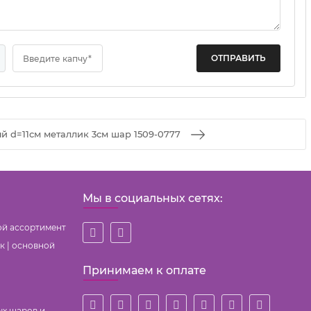
Введите капчу*
й d=11см металлик 3см шар 1509-0777
Мы в социальных сетях:
ой ассортимент
к | основной
Принимаем к оплате
ых шаров и