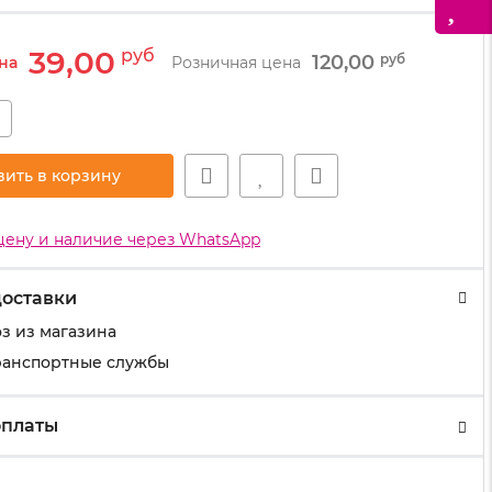
39,00
руб
120,00
руб
на
Розничная цена
+
вить в корзину
цену и наличие через WhatsApp
доставки
з из магазина
ранспортные службы
оплаты