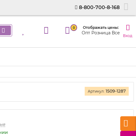
8-800-700-8-168
Отображать цены:
0
Опт
Розница
Все
Вход
1509-1287
Артикул:
зыв
ичии