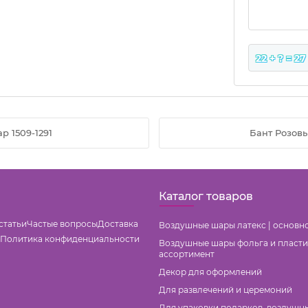
22 + ? = 27
р 1509-1291
Бант Розовы
Каталог товаров
статьи
Частые вопросы
Доставка
Воздушные шары латекс | основн
Политика конфиденциальности
Воздушные шары фольга и пласти
ассортимент
Декор для оформлений
Для развлечений и церемоний
Для упаковки подарков, воздушн