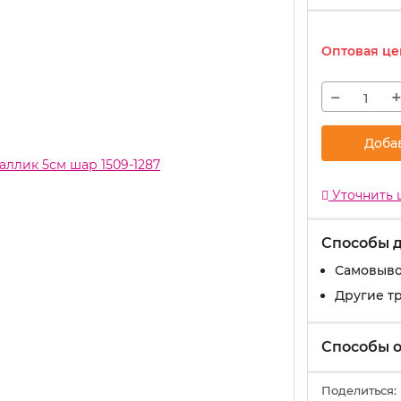
Оптовая це
−
Доба
Уточнить 
Способы 
Самовыво
Другие т
Способы 
Поделиться: