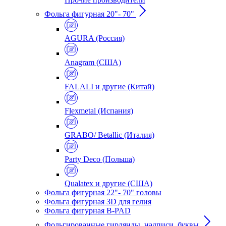
Фольга фигурная 20"- 70"
AGURA (Россия)
Anagram (США)
FALALI и другие (Китай)
Flexmetal (Испания)
GRABO/ Betallic (Италия)
Party Deco (Польша)
Qualatex и другие (США)
Фольга фигурная 22"- 70" головы
Фольга фигурная 3D для гелия
Фольга фигурная B-PAD
Фольгированные гирлянды, надписи, буквы