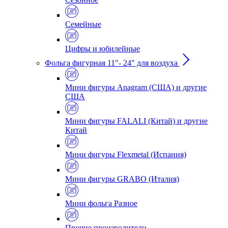
Семейные
Цифры и юбилейные
Фольга фигурная 11"- 24" для воздуха
Мини фигуры Anagram (США) и другие
США
Мини фигуры FALALI (Китай) и другие
Китай
Мини фигуры Flexmetal (Испания)
Мини фигуры GRABO (Италия)
Мини фольга Разное
Прочие производители