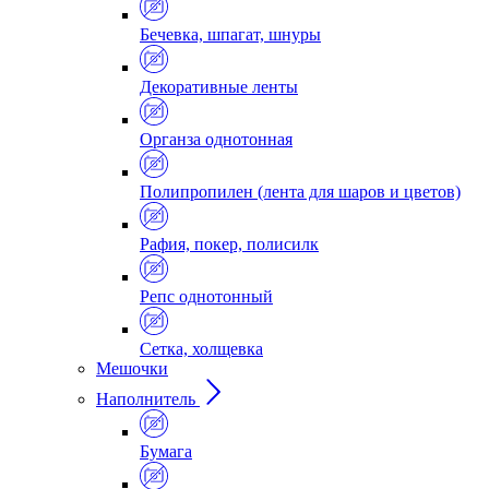
Бечевка, шпагат, шнуры
Декоративные ленты
Органза однотонная
Полипропилен (лента для шаров и цветов)
Рафия, покер, полисилк
Репс однотонный
Сетка, холщевка
Мешочки
Наполнитель
Бумага