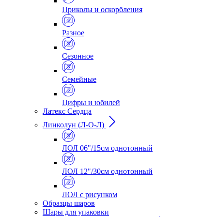
Приколы и оскорбления
Разное
Сезонное
Семейные
Цифры и юбилей
Латекс Сердца
Линколун (Л-О-Л)
ЛОЛ 06"/15см однотонный
ЛОЛ 12"/30см однотонный
ЛОЛ с рисунком
Образцы шаров
Шары для упаковки