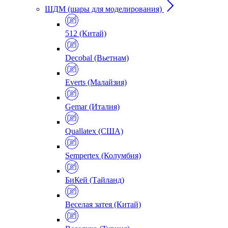
ШДМ (шары для моделирования)
512 (Китай)
Decobal (Вьетнам)
Everts (Малайзия)
Gemar (Италия)
Quallatex (США)
Sempertex (Колумбия)
БиКей (Тайланд)
Веселая затея (Китай)