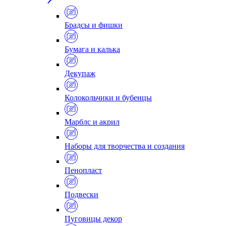
Брадсы и фишки
Бумага и калька
Декупаж
Колокольчики и бубенцы
Марблс и акрил
Наборы для творчества и создания
Пенопласт
Подвески
Пуговицы декор