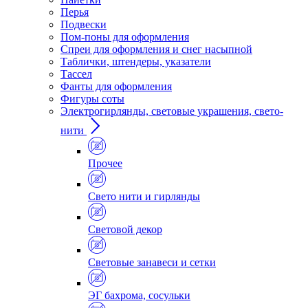
Перья
Подвески
Пом-поны для оформления
Спреи для оформления и снег насыпной
Таблички, штендеры, указатели
Тассел
Фанты для оформления
Фигуры соты
Электрогирлянды, световые украшения, свето-
нити
Прочее
Свето нити и гирлянды
Световой декор
Световые занавеси и сетки
ЭГ бахрома, сосульки