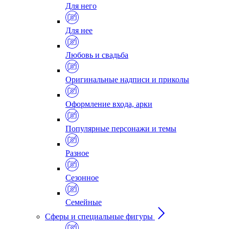
Для него
Для нее
Любовь и свадьба
Оригинальные надписи и приколы
Оформление входа, арки
Популярные персонажи и темы
Разное
Сезонное
Семейные
Сферы и специальные фигуры