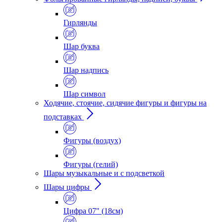
Гирлянды
Шар буква
Шар надпись
Шар символ
Ходячие, стоячие, сидячие фигуры и фигуры на
подставках
Фигуры (воздух)
Фигуры (гелий)
Шары музыкальные и с подсветкой
Шары цифры
Цифра 07" (18см)