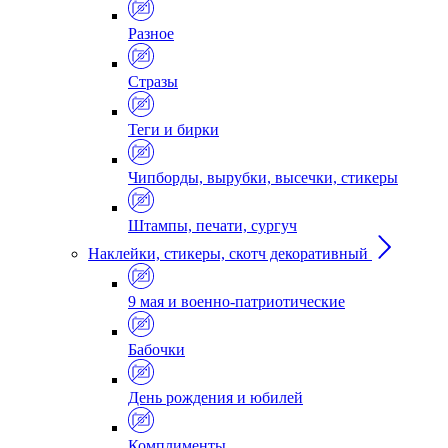
Разное
Стразы
Теги и бирки
Чипборды, вырубки, высечки, стикеры
Штампы, печати, сургуч
Наклейки, стикеры, скотч декоративный
9 мая и военно-патриотические
Бабочки
День рождения и юбилей
Комплименты