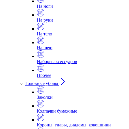
На ноги
На руки
На тело
На шею
Наборы аксессуаров
Прочее
Головные уборы
Заколки
Колпачки бумажные
Короны, тиары, диадемы, кокошники