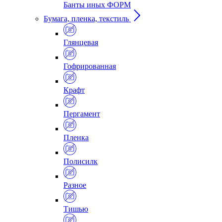
Банты иных ФОРМ
Бумага, пленка, текстиль
Глянцевая
Гофрированная
Крафт
Пергамент
Пленка
Полисилк
Разное
Тишью