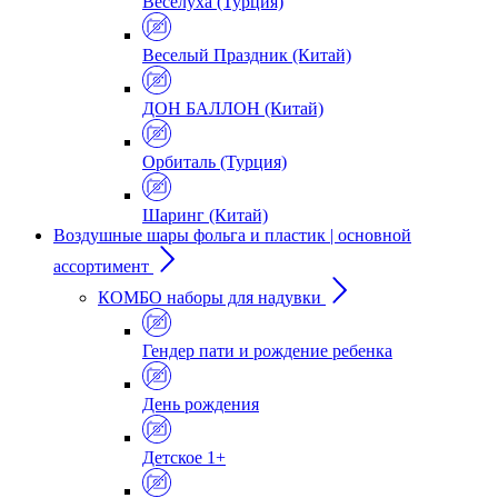
Веселуха (Турция)
Веселый Праздник (Китай)
ДОН БАЛЛОН (Китай)
Орбиталь (Турция)
Шаринг (Китай)
Воздушные шары фольга и пластик | основной
ассортимент
КОМБО наборы для надувки
Гендер пати и рождение ребенка
День рождения
Детское 1+