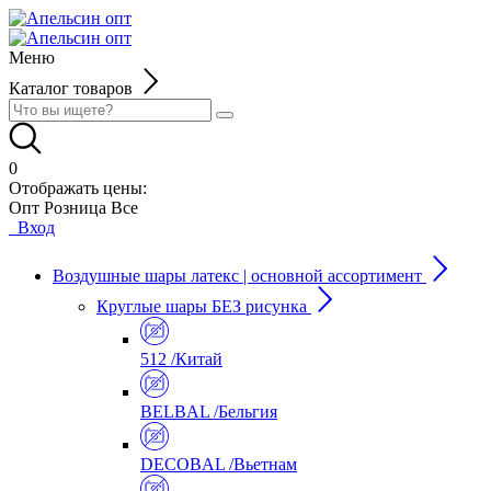
Меню
Каталог товаров
0
Отображать цены:
Опт
Розница
Все
Вход
Воздушные шары латекс | основной ассортимент
Круглые шары БЕЗ рисунка
512 /Китай
BELBAL /Бельгия
DECOBAL /Вьетнам